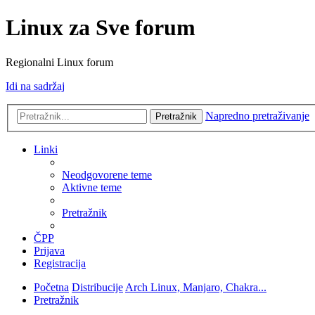
Linux za Sve forum
Regionalni Linux forum
Idi na sadržaj
Napredno pretraživanje
Pretražnik
Linki
Neodgovorene teme
Aktivne teme
Pretražnik
ČPP
Prijava
Registracija
Početna
Distribucije
Arch Linux, Manjaro, Chakra...
Pretražnik