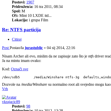
Postovi:
1907
Pridružen/a:
16 tra 2011, 08:34
Spol:
M
OS:
Mint 10 LXDE itd...
Lokacija:
i grupa Film
Re: NTFS particija
Citiraj
Post
Postao/la
jurastublic
»
04 sij 2014, 22:16
Nisam Archer ali evo, mislim da ne zapisuje zato što je
ntfs
driver rea
Ja na mintu imam ovako:
Kod:
Označi sve
/dev/sdb5	/media/Winshare	ntfs-3g 
Dozvole na
/media/Winshare
su normalno root ali svejedno mogu kao u
Vrh
vkrajacic89
Postovi:
98
Pridružen/a:
10 tra 2012, 13:28