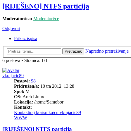
[RIJEŠENO] NTFS particija
Moderator/ica:
Moderatori/ce
Odgovori
Prikaz ispisa
Napredno pretraživanje
Pretražnik
6 postova • Stranica:
1
/
1
.
vkrajacic89
Postovi:
98
Pridružen/a:
10 tra 2012, 13:28
Spol:
M
OS:
Arch Linux
Lokacija:
/home/Samobor
Kontakt:
Kontaktiraj korisnika/cu vkrajacic89
WWW
[RIJEŠENO] NTFS particija