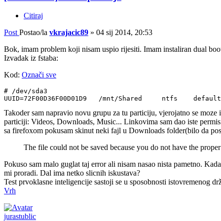
Citiraj
Post
Postao/la
vkrajacic89
»
04 sij 2014, 20:53
Bok, imam problem koji nisam uspio rijesiti. Imam instaliran dual boo
Izvadak iz fstaba:
Kod:
Označi sve
# /dev/sda3

Takoder sam napravio novu grupu za tu particiju, vjerojatno se moze i 
particiji: Videos, Downloads, Music... Linkovima sam dao iste permisi
sa firefoxom pokusam skinut neki fajl u Downloads folder(bilo da po
The file could not be saved because you do not have the proper
Pokuso sam malo guglat taj error ali nisam nasao nista pametno. Kada f
mi proradi. Dal ima netko slicnih iskustava?
Test prvoklasne inteligencije sastoji se u sposobnosti istovremenog drž
Vrh
jurastublic