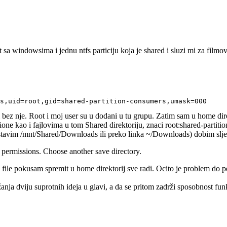
t sa windowsima i jednu ntfs particiju koja je shared i sluzi mi za film
bez nje. Root i moj user su u dodani u tu grupu. Zatim sam u home direk
one kao i fajlovima u tom Shared direktoriju, znaci root:shared-partiti
stavim /mnt/Shared/Downloads ili preko linka ~/Downloads) dobim sljed
 permissions. Choose another save directory.
ile pokusam spremit u home direktorij sve radi. Ocito je problem do per
anja dviju suprotnih ideja u glavi, a da se pritom zadrži sposobnost fun