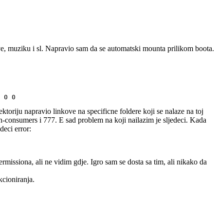
ove, muziku i sl. Napravio sam da se automatski mounta prilikom boota.
toriju napravio linkove na specificne foldere koji se nalaze na toj
on-consumers i 777. E sad problem na koji nailazim je sljedeci. Kada
eci error:
missiona, ali ne vidim gdje. Igro sam se dosta sa tim, ali nikako da
kcioniranja.