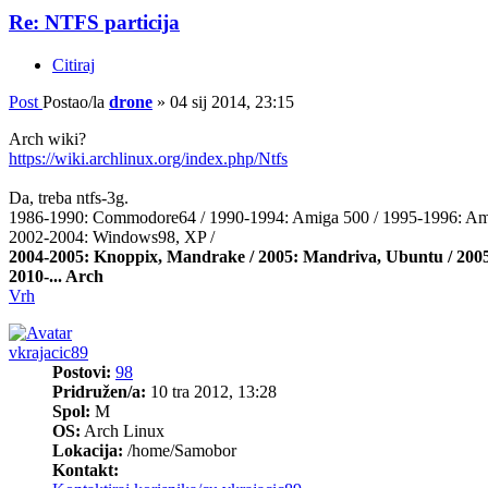
Re: NTFS particija
Citiraj
Post
Postao/la
drone
»
04 sij 2014, 23:15
Arch wiki?
https://wiki.archlinux.org/index.php/Ntfs
Da, treba ntfs-3g.
1986-1990: Commodore64 / 1990-1994: Amiga 500 / 1995-1996: A
2002-2004: Windows98, XP /
2004-2005: Knoppix, Mandrake / 2005: Mandriva, Ubuntu / 2005
2010-... Arch
Vrh
vkrajacic89
Postovi:
98
Pridružen/a:
10 tra 2012, 13:28
Spol:
M
OS:
Arch Linux
Lokacija:
/home/Samobor
Kontakt: