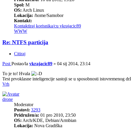
Spol:
M
OS:
Arch Linux
Lokacija:
/home/Samobor
Kontakt:
Kontaktiraj korisnika/cu vkrajacic89
WWW
Re: NTFS particija
Citiraj
Post
Postao/la
vkrajacic89
»
04 sij 2014, 23:14
To je to! Hvala
Test prvoklasne inteligencije sastoji se u sposobnosti istovremenog drž
Vrh
drone
Moderator
Postovi:
3293
Pridružen/a:
01 pro 2010, 23:50
OS:
Arch/KDE, Debian/Armbian
Lokacija:
Nova Gradiška