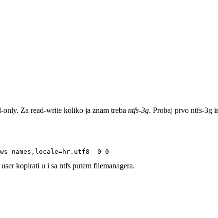
d-only. Za read-write koliko ja znam treba
ntfs-3g
. Probaj prvo ntfs-3g in
 defaults,windows_names,locale=hr.utf8  0 0
ser kopirati u i sa ntfs putem filemanagera.