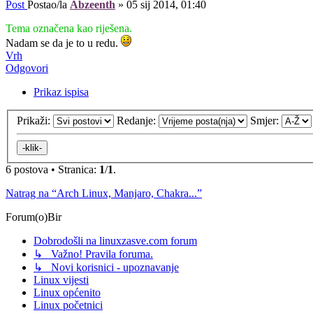
Post
Postao/la
Abzeenth
»
05 sij 2014, 01:40
Tema označena kao riješena.
Nadam se da je to u redu.
Vrh
Odgovori
Prikaz ispisa
Prikaži:
Redanje:
Smjer:
6 postova • Stranica:
1
/
1
.
Natrag na “Arch Linux, Manjaro, Chakra...”
Forum(o)Bir
Dobrodošli na linuxzasve.com forum
↳ Važno! Pravila foruma.
↳ Novi korisnici - upoznavanje
Linux vijesti
Linux općenito
Linux početnici