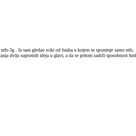
ji ntfs-3g . Ja sam gledao wiki od fstaba u kojem se spominje samo ntfs.
anja dviju suprotnih ideja u glavi, a da se pritom zadrži sposobnost fun