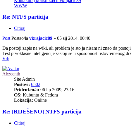
Kontaktiraj korisnika/cu vkrajacic89
WWW
Re: NTFS particija
Citiraj
Post
Postao/la
vkrajacic89
»
05 sij 2014, 00:40
Da postoji zapis na wiki, ali problem je sto ja nisam ni znao da posto
Test prvoklasne inteligencije sastoji se u sposobnosti istovremenog drž
Vrh
Abzeenth
Site Admin
Postovi:
6502
Pridružen/a:
06 lip 2009, 23:16
OS:
Kubuntu & Fedora
Lokacija:
Online
Re: [RIJEŠENO] NTFS particija
Citiraj