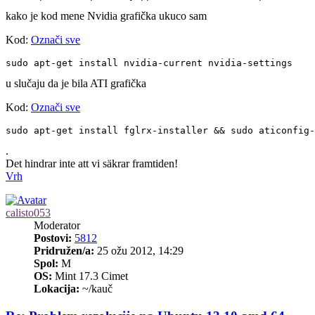
kako je kod mene Nvidia grafička ukuco sam
Kod:
Označi sve
sudo apt-get install nvidia-current nvidia-settings
u slučaju da je bila ATI grafička
Kod:
Označi sve
sudo apt-get install fglrx-installer && sudo aticonfig-
.
Det hindrar inte att vi säkrar framtiden!
Vrh
calisto053
Moderator
Postovi:
5812
Pridružen/a:
25 ožu 2012, 14:29
Spol:
M
OS:
Mint 17.3 Cimet
Lokacija:
~/kauč