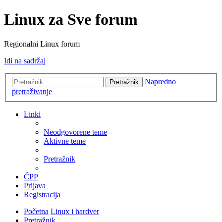
Linux za Sve forum
Regionalni Linux forum
Idi na sadržaj
Napredno
Pretražnik
pretraživanje
Linki
Neodgovorene teme
Aktivne teme
Pretražnik
ČPP
Prijava
Registracija
Početna
Linux i hardver
Pretražnik