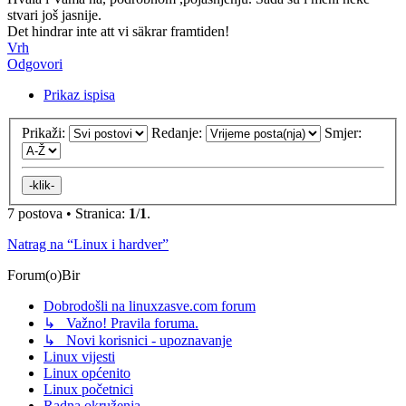
stvari još jasnije.
Det hindrar inte att vi säkrar framtiden!
Vrh
Odgovori
Prikaz ispisa
Prikaži:
Redanje:
Smjer:
7 postova • Stranica:
1
/
1
.
Natrag na “Linux i hardver”
Forum(o)Bir
Dobrodošli na linuxzasve.com forum
↳ Važno! Pravila foruma.
↳ Novi korisnici - upoznavanje
Linux vijesti
Linux općenito
Linux početnici
Radna okruženja