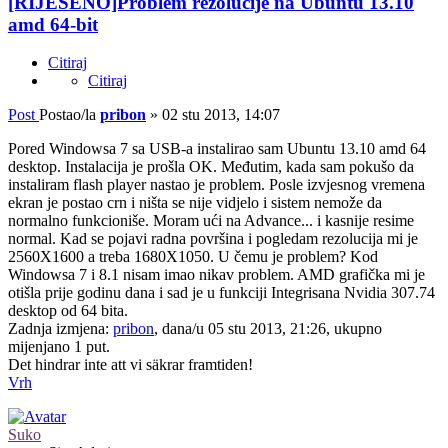
[RIJEŠENO]Problem rezolucije na Ubuntu 13.10
amd 64-bit
Citiraj
Citiraj
Post
Postao/la
pribon
»
02 stu 2013, 14:07
Pored Windowsa 7 sa USB-a instalirao sam Ubuntu 13.10 amd 64
desktop. Instalacija je prošla OK. Međutim, kada sam pokušo da
instaliram flash player nastao je problem. Posle izvjesnog vremena
ekran je postao crn i ništa se nije vidjelo i sistem nemože da
normalno funkcioniše. Moram ući na Advance... i kasnije resime
normal. Kad se pojavi radna površina i pogledam rezolucija mi je
2560X1600 a treba 1680X1050. U čemu je problem? Kod
Windowsa 7 i 8.1 nisam imao nikav problem. AMD grafička mi je
otišla prije godinu dana i sad je u funkciji Integrisana Nvidia 307.74
desktop od 64 bita.
Zadnja izmjena:
pribon
, dana/u 05 stu 2013, 21:26, ukupno
mijenjano 1 put.
Det hindrar inte att vi säkrar framtiden!
Vrh
Suko