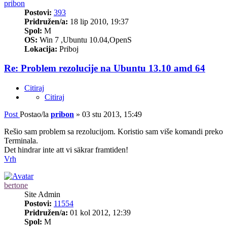
pribon
Postovi:
393
Pridružen/a:
18 lip 2010, 19:37
Spol:
M
OS:
Win 7 ,Ubuntu 10.04,OpenS
Lokacija:
Priboj
Re: Problem rezolucije na Ubuntu 13.10 amd 64
Citiraj
Citiraj
Post
Postao/la
pribon
»
03 stu 2013, 15:49
Rešio sam problem sa rezolucijom. Koristio sam više komandi preko
Terminala.
Det hindrar inte att vi säkrar framtiden!
Vrh
bertone
Site Admin
Postovi:
11554
Pridružen/a:
01 kol 2012, 12:39
Spol:
M