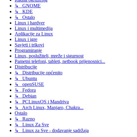
↳ GNOME
↳ KDE
↳ Ostalo
Linux i hardver
Linux i multimedija
Aplikacije za Linux
Linux i igre
Savjeti i trikovi
Programiranje
Linux, poslužitelj, mreže i sigurnost
Pametni telefoni, tableti, netbook prijenosnici...
Distribucije
↳ Distribucije općenito
↳ Ubuntu
↳ openSUSE
↳ Fedora
↳ Debian
↳ PCLinuxOS i Mandriva
↳ Arch Linux, Manjaro, Chakra...
Ostalo
↳ Razno
↳ Linux Za Sve
↳ Linux za Sve - dodavanje sadržaja