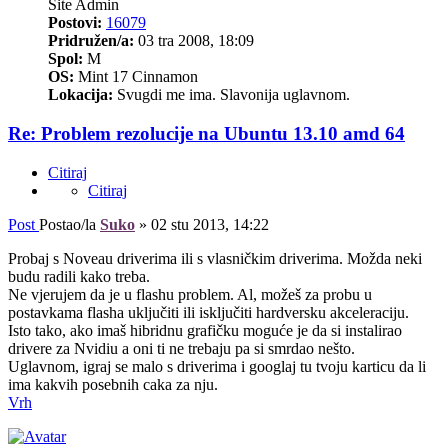
Site Admin
Postovi:
16079
Pridružen/a:
03 tra 2008, 18:09
Spol:
M
OS:
Mint 17 Cinnamon
Lokacija:
Svugdi me ima. Slavonija uglavnom.
Re: Problem rezolucije na Ubuntu 13.10 amd 64
Citiraj
Citiraj
Post
Postao/la
Suko
»
02 stu 2013, 14:22
Probaj s Noveau driverima ili s vlasničkim driverima. Možda neki
budu radili kako treba.
Ne vjerujem da je u flashu problem. Al, možeš za probu u
postavkama flasha uključiti ili isključiti hardversku akceleraciju.
Isto tako, ako imaš hibridnu grafičku moguće je da si instalirao
drivere za Nvidiu a oni ti ne trebaju pa si smrdao nešto.
Uglavnom, igraj se malo s driverima i googlaj tu tvoju karticu da li
ima kakvih posebnih caka za nju.
Vrh