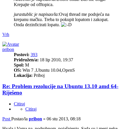
Krepajte od offtopica.
jurastublic je napisao/la:
Ovaj thread me podsjeća na
krepanu mačku. Treba to pokupit lopatom i zakopat.
Onda dezinficirati lopatu.
Vrh
pribon
Postovi:
393
Pridružen/a:
18 lip 2010, 19:37
Spol:
M
OS:
Win 7 ,Ubuntu 10.04,OpenS
Lokacija:
Priboj
Re: Problem rezolucije na Ubuntu 13.10 amd 64-
Riješeno
Citiraj
Citiraj
Post
Postao/la
pribon
»
06 stu 2013, 08:18
Hvala i Vama na, podrobnom ,pojašnjenju. Sada su i meni neke