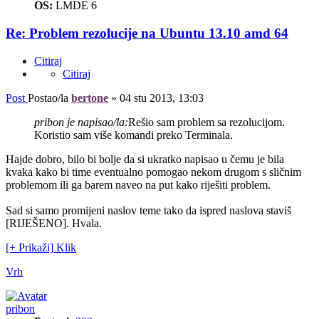
OS:
LMDE 6
Re: Problem rezolucije na Ubuntu 13.10 amd 64
Citiraj
Citiraj
Post
Postao/la
bertone
»
04 stu 2013, 13:03
pribon je napisao/la:
Rešio sam problem sa rezolucijom.
Koristio sam više komandi preko Terminala.
Hajde dobro, bilo bi bolje da si ukratko napisao u čemu je bila
kvaka kako bi time eventualno pomogao nekom drugom s sličnim
problemom ili ga barem naveo na put kako riješiti problem.
Sad si samo promijeni naslov teme tako da ispred naslova staviš
[RIJEŠENO]. Hvala.
[+ Prikaži] Klik
Vrh
pribon