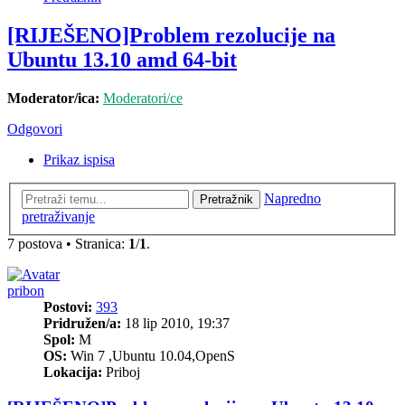
[RIJEŠENO]Problem rezolucije na
Ubuntu 13.10 amd 64-bit
Moderator/ica:
Moderatori/ce
Odgovori
Prikaz ispisa
Napredno
Pretražnik
pretraživanje
7 postova • Stranica:
1
/
1
.
pribon
Postovi:
393
Pridružen/a:
18 lip 2010, 19:37
Spol:
M
OS:
Win 7 ,Ubuntu 10.04,OpenS
Lokacija:
Priboj