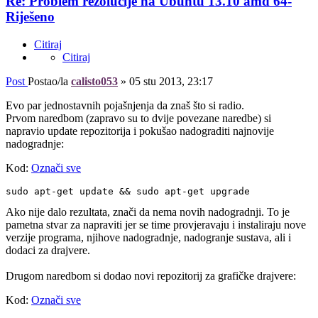
Re: Problem rezolucije na Ubuntu 13.10 amd 64-
Riješeno
Citiraj
Citiraj
Post
Postao/la
calisto053
»
05 stu 2013, 23:17
Evo par jednostavnih pojašnjenja da znaš što si radio.
Prvom naredbom (zapravo su to dvije povezane naredbe) si
napravio update repozitorija i pokušao nadograditi najnovije
nadogradnje:
Kod:
Označi sve
sudo apt-get update && sudo apt-get upgrade
Ako nije dalo rezultata, znači da nema novih nadogradnji. To je
pametna stvar za napraviti jer se time provjeravaju i instaliraju nove
verzije programa, njihove nadogradnje, nadogranje sustava, ali i
dodaci za drajvere.
Drugom naredbom si dodao novi repozitorij za grafičke drajvere:
Kod:
Označi sve