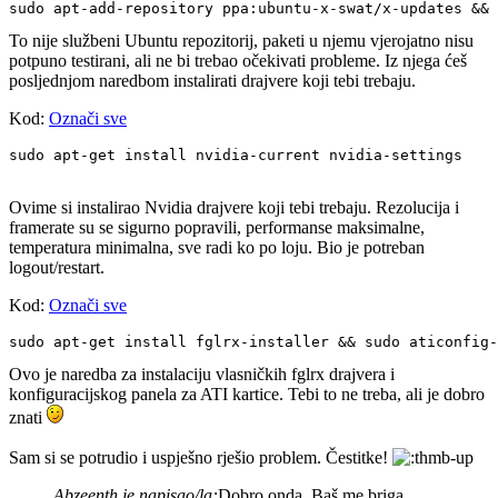
sudo apt-add-repository ppa:ubuntu-x-swat/x-updates && 
To nije službeni Ubuntu repozitorij, paketi u njemu vjerojatno nisu
potpuno testirani, ali ne bi trebao očekivati probleme. Iz njega ćeš
posljednjom naredbom instalirati drajvere koji tebi trebaju.
Kod:
Označi sve
sudo apt-get install nvidia-current nvidia-settings
Ovime si instalirao Nvidia drajvere koji tebi trebaju. Rezolucija i
framerate su se sigurno popravili, performanse maksimalne,
temperatura minimalna, sve radi ko po loju. Bio je potreban
logout/restart.
Kod:
Označi sve
sudo apt-get install fglrx-installer && sudo aticonfig-
Ovo je naredba za instalaciju vlasničkih fglrx drajvera i
konfiguracijskog panela za ATI kartice. Tebi to ne treba, ali je dobro
znati
Sam si se potrudio i uspješno rješio problem. Čestitke!
Abzeenth je napisao/la:
Dobro onda. Baš me briga.