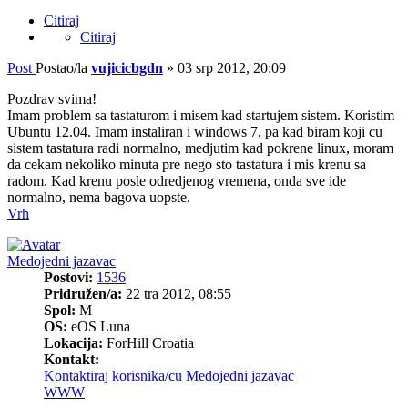
Citiraj
Citiraj
Post
Postao/la
vujicicbgdn
»
03 srp 2012, 20:09
Pozdrav svima!
Imam problem sa tastaturom i misem kad startujem sistem. Koristim
Ubuntu 12.04. Imam instaliran i windows 7, pa kad biram koji cu
sistem tastatura radi normalno, medjutim kad pokrene linux, moram
da cekam nekoliko minuta pre nego sto tastatura i mis krenu sa
radom. Kad krenu posle odredjenog vremena, onda sve ide
normalno, nema bagova uopste.
Vrh
Medojedni jazavac
Postovi:
1536
Pridružen/a:
22 tra 2012, 08:55
Spol:
M
OS:
eOS Luna
Lokacija:
ForHill Croatia
Kontakt:
Kontaktiraj korisnika/cu Medojedni jazavac
WWW