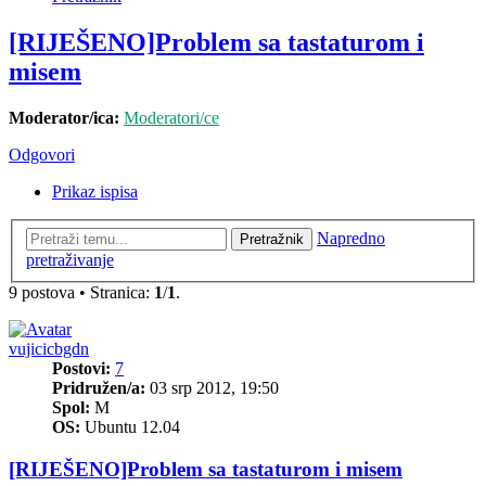
[RIJEŠENO]Problem sa tastaturom i
misem
Moderator/ica:
Moderatori/ce
Odgovori
Prikaz ispisa
Napredno
Pretražnik
pretraživanje
9 postova • Stranica:
1
/
1
.
vujicicbgdn
Postovi:
7
Pridružen/a:
03 srp 2012, 19:50
Spol:
M
OS:
Ubuntu 12.04
[RIJEŠENO]Problem sa tastaturom i misem