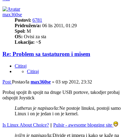
max360se
Postovi:
6781
Pridružen/a:
06 lis 2011, 01:29
Spol:
M
OS:
Ovisi za sta
Lokacija:
~$
Re: Problem sa tastaturom i misem
Citiraj
Citiraj
Post
Postao/la
max360se
»
03 srp 2012, 23:32
Probaj spojit ih spojit na druge USB portove, takodjer probaj
odspojit Joystick
Lutherus je napisao/la:
Ne postoje linuksi, postoji samo
Linux i on je jedan i on je kernel.
Is Linux About Choice?
||
Pulsir - awesome blogging site
iv@n je napisao/la:
Divide et impera i kako se kaže na