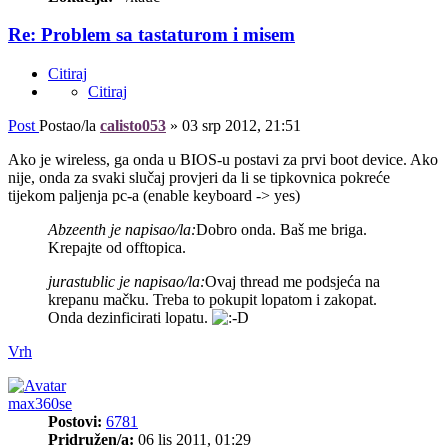
Re: Problem sa tastaturom i misem
Citiraj
Citiraj
Post
Postao/la
calisto053
»
03 srp 2012, 21:51
Ako je wireless, ga onda u BIOS-u postavi za prvi boot device. Ako
nije, onda za svaki slučaj provjeri da li se tipkovnica pokreće
tijekom paljenja pc-a (enable keyboard -> yes)
Abzeenth je napisao/la:
Dobro onda. Baš me briga.
Krepajte od offtopica.
jurastublic je napisao/la:
Ovaj thread me podsjeća na
krepanu mačku. Treba to pokupit lopatom i zakopat.
Onda dezinficirati lopatu.
Vrh
max360se
Postovi:
6781
Pridružen/a:
06 lis 2011, 01:29