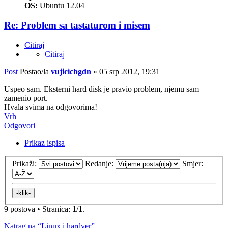
OS:
Ubuntu 12.04
Re: Problem sa tastaturom i misem
Citiraj
Citiraj
Post
Postao/la
vujicicbgdn
»
05 srp 2012, 19:31
Uspeo sam. Eksterni hard disk je pravio problem, njemu sam
zamenio port.
Hvala svima na odgovorima!
Vrh
Odgovori
Prikaz ispisa
Prikaži:
Redanje:
Smjer:
9 postova • Stranica:
1
/
1
.
Natrag na “Linux i hardver”