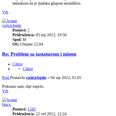
latinskom da je ljudska glupost neuništiva.
Vrh
vujicicbgdn
Postovi:
7
Pridružen/a:
03 srp 2012, 19:50
Spol:
M
OS:
Ubuntu 12.04
Re: Problem sa tastaturom i misem
Citiraj
Citiraj
Post
Postao/la
vujicicbgdn
»
04 srp 2012, 01:05
Pokusao sam, nije uspelo.
Vrh
blacx
Postovi:
1245
Pridružen/a:
22 vel 2012, 12:24