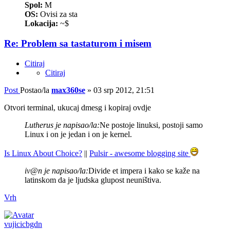
Spol:
M
OS:
Ovisi za sta
Lokacija:
~$
Re: Problem sa tastaturom i misem
Citiraj
Citiraj
Post
Postao/la
max360se
»
03 srp 2012, 21:51
Otvori terminal, ukucaj dmesg i kopiraj ovdje
Lutherus je napisao/la:
Ne postoje linuksi, postoji samo
Linux i on je jedan i on je kernel.
Is Linux About Choice?
||
Pulsir - awesome blogging site
iv@n je napisao/la:
Divide et impera i kako se kaže na
latinskom da je ljudska glupost neuništiva.
Vrh
vujicicbgdn