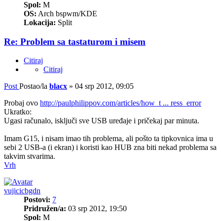
Spol:
M
OS:
Arch bspwm/KDE
Lokacija:
Split
Re: Problem sa tastaturom i misem
Citiraj
Citiraj
Post
Postao/la
blacx
»
04 srp 2012, 09:05
Probaj ovo
http://paulphilippov.com/articles/how_t ... ress_error
Ukratko:
Ugasi računalo, isključi sve USB uređaje i pričekaj par minuta.
Imam G15, i nisam imao tih problema, ali pošto ta tipkovnica ima u
sebi 2 USB-a (i ekran) i koristi kao HUB zna biti nekad problema sa
takvim stvarima.
Vrh
vujicicbgdn
Postovi:
7
Pridružen/a:
03 srp 2012, 19:50
Spol:
M