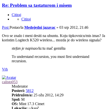
Re: Problem sa tastaturom i misem
Citiraj
Citiraj
Post
Postao/la
Medojedni jazavac
»
03 srp 2012, 21:46
Ovo se znalo i meni desiti na ubuntu. Koju tipkovnicu/mis imas? Ja
koristim Logitech K520 wireless... mozda je do wireless signala?
stefan je napisao/la:
tu mač gemišta
To understand recursion, you must first understand
recursion.
Vrh
calisto053
Moderator
Postovi:
5812
Pridružen/a:
25 ožu 2012, 14:29
Spol:
M
OS:
Mint 17.3 Cimet
Lokacija:
~/kauč