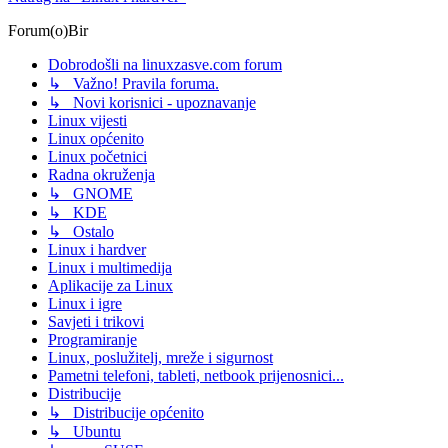
Forum(o)Bir
Dobrodošli na linuxzasve.com forum
↳ Važno! Pravila foruma.
↳ Novi korisnici - upoznavanje
Linux vijesti
Linux općenito
Linux početnici
Radna okruženja
↳ GNOME
↳ KDE
↳ Ostalo
Linux i hardver
Linux i multimedija
Aplikacije za Linux
Linux i igre
Savjeti i trikovi
Programiranje
Linux, poslužitelj, mreže i sigurnost
Pametni telefoni, tableti, netbook prijenosnici...
Distribucije
↳ Distribucije općenito
↳ Ubuntu