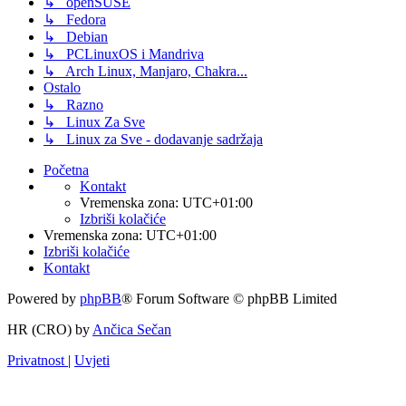
↳ openSUSE
↳ Fedora
↳ Debian
↳ PCLinuxOS i Mandriva
↳ Arch Linux, Manjaro, Chakra...
Ostalo
↳ Razno
↳ Linux Za Sve
↳ Linux za Sve - dodavanje sadržaja
Početna
Kontakt
Vremenska zona:
UTC+01:00
Izbriši kolačiće
Vremenska zona:
UTC+01:00
Izbriši kolačiće
Kontakt
Powered by
phpBB
® Forum Software © phpBB Limited
HR (CRO) by
Ančica Sečan
Privatnost
|
Uvjeti