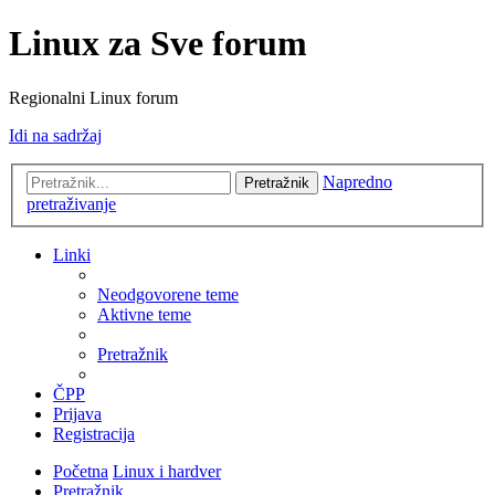
Linux za Sve forum
Regionalni Linux forum
Idi na sadržaj
Napredno
Pretražnik
pretraživanje
Linki
Neodgovorene teme
Aktivne teme
Pretražnik
ČPP
Prijava
Registracija
Početna
Linux i hardver
Pretražnik