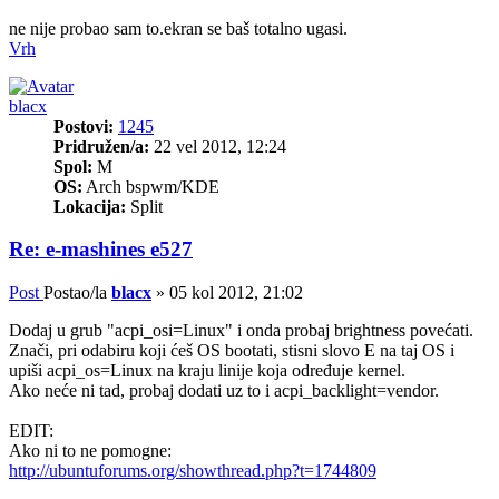
ne nije probao sam to.ekran se baš totalno ugasi.
Vrh
blacx
Postovi:
1245
Pridružen/a:
22 vel 2012, 12:24
Spol:
M
OS:
Arch bspwm/KDE
Lokacija:
Split
Re: e-mashines e527
Post
Postao/la
blacx
»
05 kol 2012, 21:02
Dodaj u grub "acpi_osi=Linux" i onda probaj brightness povećati.
Znači, pri odabiru koji ćeš OS bootati, stisni slovo E na taj OS i
upiši acpi_os=Linux na kraju linije koja određuje kernel.
Ako neće ni tad, probaj dodati uz to i acpi_backlight=vendor.
EDIT:
Ako ni to ne pomogne:
http://ubuntuforums.org/showthread.php?t=1744809