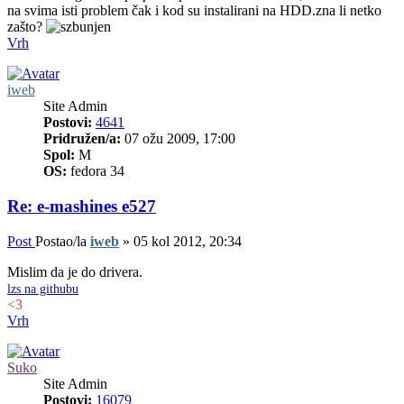
na svima isti problem čak i kod su instalirani na HDD.zna li netko
zašto?
Vrh
iweb
Site Admin
Postovi:
4641
Pridružen/a:
07 ožu 2009, 17:00
Spol:
M
OS:
fedora 34
Re: e-mashines e527
Post
Postao/la
iweb
»
05 kol 2012, 20:34
Mislim da je do drivera.
lzs na githubu
<3
Vrh
Suko
Site Admin
Postovi:
16079