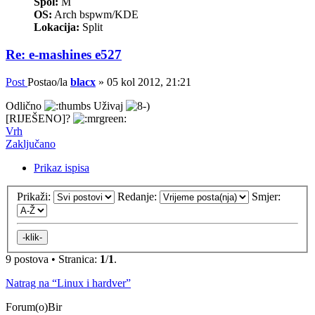
Spol:
M
OS:
Arch bspwm/KDE
Lokacija:
Split
Re: e-mashines e527
Post
Postao/la
blacx
»
05 kol 2012, 21:21
Odlično
Uživaj
[RIJEŠENO]?
Vrh
Zaključano
Prikaz ispisa
Prikaži:
Redanje:
Smjer:
9 postova • Stranica:
1
/
1
.
Natrag na “Linux i hardver”
Forum(o)Bir