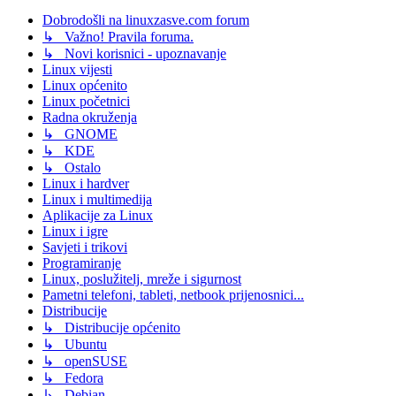
Dobrodošli na linuxzasve.com forum
↳ Važno! Pravila foruma.
↳ Novi korisnici - upoznavanje
Linux vijesti
Linux općenito
Linux početnici
Radna okruženja
↳ GNOME
↳ KDE
↳ Ostalo
Linux i hardver
Linux i multimedija
Aplikacije za Linux
Linux i igre
Savjeti i trikovi
Programiranje
Linux, poslužitelj, mreže i sigurnost
Pametni telefoni, tableti, netbook prijenosnici...
Distribucije
↳ Distribucije općenito
↳ Ubuntu
↳ openSUSE
↳ Fedora
↳ Debian