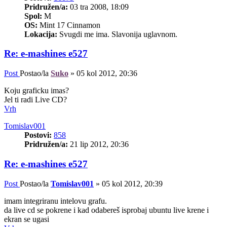
Pridružen/a:
03 tra 2008, 18:09
Spol:
M
OS:
Mint 17 Cinnamon
Lokacija:
Svugdi me ima. Slavonija uglavnom.
Re: e-mashines e527
Post
Postao/la
Suko
»
05 kol 2012, 20:36
Koju graficku imas?
Jel ti radi Live CD?
Vrh
Tomislav001
Postovi:
858
Pridružen/a:
21 lip 2012, 20:36
Re: e-mashines e527
Post
Postao/la
Tomislav001
»
05 kol 2012, 20:39
imam integriranu intelovu grafu.
da live cd se pokrene i kad odabereš isprobaj ubuntu live krene i
ekran se ugasi