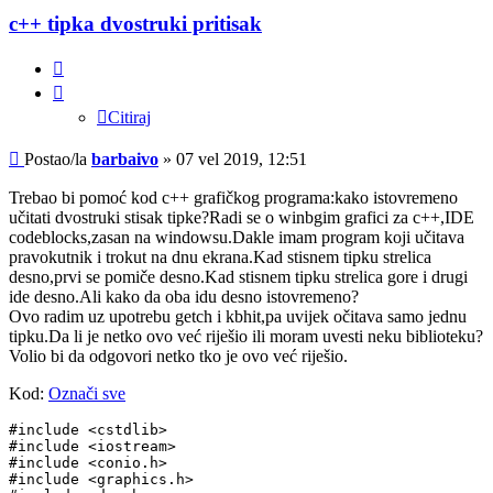
c++ tipka dvostruki pritisak
Citiraj
Citiraj
Post
Postao/la
barbaivo
»
07 vel 2019, 12:51
Trebao bi pomoć kod c++ grafičkog programa:kako istovremeno
učitati dvostruki stisak tipke?Radi se o winbgim grafici za c++,IDE
codeblocks,zasan na windowsu.Dakle imam program koji učitava
pravokutnik i trokut na dnu ekrana.Kad stisnem tipku strelica
desno,prvi se pomiče desno.Kad stisnem tipku strelica gore i drugi
ide desno.Ali kako da oba idu desno istovremeno?
Ovo radim uz upotrebu getch i kbhit,pa uvijek očitava samo jednu
tipku.Da li je netko ovo već riješio ili moram uvesti neku biblioteku?
Volio bi da odgovori netko tko je ovo već riješio.
Kod:
Označi sve
#include <cstdlib>

#include <iostream>

#include <conio.h>

#include <graphics.h>
