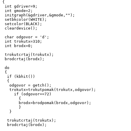
{

 int gdriver=9;

 int gmode=2;

 initgraph(&gdriver,&gmode,"");

 setbkcolor(WHITE);

 setcolor(BLACK);

 cleardevice();

 char odgovor = 'd';

 int trokutx=310;

 int brodx=0;

 trokutcrtaj(trokutx);

 brodcrtaj(brodx);

 do

 {

  if (kbhit())

  {

   odgovor = getch();

   trokutx=trokutpomak(trokutx,odgovor);

     if (odgovor==72)

       {

       brodx=brodpomak(brodx,odgovor);

       }

   }

  trokutcrtaj(trokutx);

  brodcrtaj(brodx);
