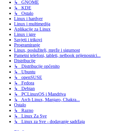
↳ GNOME
↳ KDE
↳ Ostalo
Linux i hardver
Linux i multimedija
Aplikacije za Linux
Linux i igre
Savjeti i trikovi
Programiranje
Linux, poslužitelj, mreže i sigurnost
Pametni telefoni, tableti, netbook prijenosnici...
Distribucije
↳ Distribucije općenito
↳ Ubuntu
↳ openSUSE
↳ Fedora
↳ Debian
↳ PCLinuxOS i Mandriva
↳ Arch Linux, Manjaro, Chakra...
Ostalo
↳ Razno
↳ Linux Za Sve
↳ Linux za Sve - dodavanje sadržaja