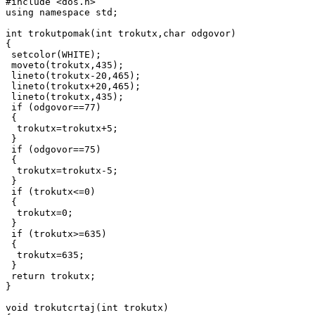
#include <dos.h>

using namespace std;

int trokutpomak(int trokutx,char odgovor)

{

 setcolor(WHITE);

 moveto(trokutx,435);

 lineto(trokutx-20,465);

 lineto(trokutx+20,465);

 lineto(trokutx,435);

 if (odgovor==77)

 {

  trokutx=trokutx+5;

 }

 if (odgovor==75)

 {

  trokutx=trokutx-5;

 }

 if (trokutx<=0)

 {

  trokutx=0;

 }

 if (trokutx>=635)

 {

  trokutx=635;

 }

 return trokutx;

}

void trokutcrtaj(int trokutx)
