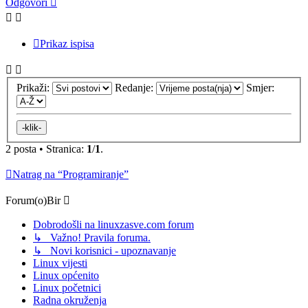
Odgovori
Prikaz ispisa
Prikaži:
Redanje:
Smjer:
2 posta • Stranica:
1
/
1
.
Natrag na “Programiranje”
Forum(o)Bir
Dobrodošli na linuxzasve.com forum
↳ Važno! Pravila foruma.
↳ Novi korisnici - upoznavanje
Linux vijesti
Linux općenito
Linux početnici
Radna okruženja