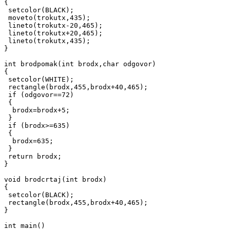
{

 setcolor(BLACK);

 moveto(trokutx,435);

 lineto(trokutx-20,465);

 lineto(trokutx+20,465);

 lineto(trokutx,435);

}

int brodpomak(int brodx,char odgovor)

{

 setcolor(WHITE);

 rectangle(brodx,455,brodx+40,465);

 if (odgovor==72)

 {

  brodx=brodx+5;

 }

 if (brodx>=635)

 {

  brodx=635;

 }

 return brodx;

}

void brodcrtaj(int brodx)

{

 setcolor(BLACK);

 rectangle(brodx,455,brodx+40,465);

}

int main()
