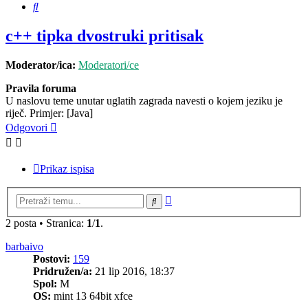
Pretražnik
c++ tipka dvostruki pritisak
Moderator/ica:
Moderatori/ce
Pravila foruma
U naslovu teme unutar uglatih zagrada navesti o kojem jeziku je
riječ. Primjer: [Java]
Odgovori
Prikaz ispisa
Napredno
Pretražnik
pretraživanje
2 posta • Stranica:
1
/
1
.
barbaivo
Postovi:
159
Pridružen/a:
21 lip 2016, 18:37
Spol:
M
OS:
mint 13 64bit xfce