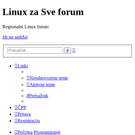
Linux za Sve forum
Regionalni Linux forum
Idi na sadržaj
Napredno
Pretražnik
pretraživanje
Linki
Neodgovorene teme
Aktivne teme
Pretražnik
ČPP
Prijava
Registracija
Početna
Programiranje