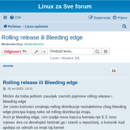
Linux za Sve forum
ČPP
Registracija
Prijava
P
Početna
Linux općenito
r
Rolling release ili Bleeding edge
e
Moderator/ica:
Moderatori/ce
t
Pretražnik
Napredno pr
Odgovori
r
1 post • Stranica:
1
/
1
.
a
abnetta
ž
n
Rolling release ili Bleeding edge
i
P
20 svi 2023, 13:21
k
o
s
Mislim da treba jednom zauvijek zavrsiti pojmove rolling release i
t
bleeding edge
Jer cesto korisnici smatraju rolling distribucije nestabilnima zbog bleeding
edge principa kojeg neke od rolling distribucija imaju.
Arch je bleeding edge, cim izadje nova inacica kernela npr 6.3, kroz
mjesec dva ce developeri testirati ga i staviti u repozitorij, a korisnik kad
apdejta os odmah ce imati taj kernel.