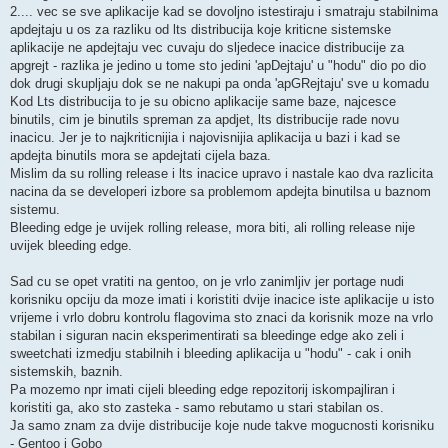
2.... vec se sve aplikacije kad se dovoljno istestiraju i smatraju stabilnima
apdejtaju u os za razliku od lts distribucija koje kriticne sistemske
aplikacije ne apdejtaju vec cuvaju do sljedece inacice distribucije za
apgrejt - razlika je jedino u tome sto jedini 'apDejtaju' u "hodu" dio po dio
dok drugi skupljaju dok se ne nakupi pa onda 'apGRejtaju' sve u komadu
Kod Lts distribucija to je su obicno aplikacije same baze, najcesce
binutils, cim je binutils spreman za apdjet, lts distribucije rade novu
inacicu. Jer je to najkriticnijia i najovisnijia aplikacija u bazi i kad se
apdejta binutils mora se apdejtati cijela baza.
Mislim da su rolling release i lts inacice upravo i nastale kao dva razlicita
nacina da se developeri izbore sa problemom apdejta binutilsa u baznom
sistemu.
Bleeding edge je uvijek rolling release, mora biti, ali rolling release nije
uvijek bleeding edge.
Sad cu se opet vratiti na gentoo, on je vrlo zanimljiv jer portage nudi
korisniku opciju da moze imati i koristiti dvije inacice iste aplikacije u isto
vrijeme i vrlo dobru kontrolu flagovima sto znaci da korisnik moze na vrlo
stabilan i siguran nacin eksperimentirati sa bleedinge edge ako zeli i
sweetchati izmedju stabilnih i bleeding aplikacija u "hodu" - cak i onih
sistemskih, baznih.
Pa mozemo npr imati cijeli bleeding edge repozitorij iskompajliran i
koristiti ga, ako sto zasteka - samo rebutamo u stari stabilan os.
Ja samo znam za dvije distribucije koje nude takve mogucnosti korisniku
- Gentoo i Gobo