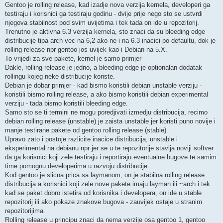
Gentoo je rolling release, kad izadje nova verzija kernela, developeri ga
testiraju i korisnici ga testiraju godinu - dvije prije nego sto se ustvrdi
njegova stabilnost pod svim uvijetima i tek tada on ide u repozitorij.
Trenutno je aktivna 6.3 verzija kernela, sto znaci da su bleeding edge
distribucije tipa arch vec na 6,2 ako ne i na 6.3 inacici po defaultu, dok je
rolling release npr gentoo jos uvijek kao i Debian na 5.X.
To vrijedi za sve pakete, kernel je samo primjer
Dakle, rolling release je jedno, a bleeding edge je optionalan dodatak
rollingu kojeg neke distribucije koriste.
Debian je dobar primjer - kad bismo koristili debian unstable verziju -
koristili bismo rolling release, a ako bismo koristili debian experimental
verziju - tada bismo koristili bleeding edge.
Samo sto se ti termini ne mogu poredjivati izmedju distribucija, recimo
debian rolling release (unstable) je zaista unstable jer koristi puno novije i
manje testirane pakete od gentoo rolling release (stable).
Upravo zato i postoje razlicite inacice distribucija, unstable i
eksperimental na debianu npr jer se u te repozitorije stavlja noviji softver
da ga korisnici koji zele testiraju i reportiraju eventualne bugove te samim
time pomognu developerima u razvoju distribucije
Kod gentoo je slicna prica sa laymanom, on je stabilna rolling release
distribucija a korisnici koji zele nove pakete imaju layman ili ~arch i tek
kad se paket dobro istetira od korisnika i developera, on ide u stable
repozitorij ili ako pokaze znakove bugova - zauvijek ostaje u stranim
repozitorijima.
Rolling release u principu znaci da nema verzije osa gentoo 1, gentoo