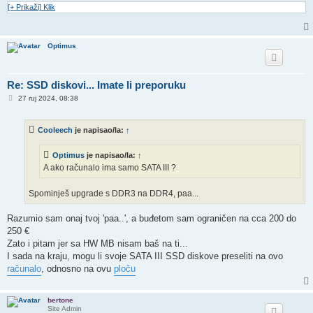
[+ Prikaži] Klik
Optimus
Re: SSD diskovi... Imate li preporuku
P
27 ruj 2024, 08:38
o
s
t
Cooleech
je napisao/la:
↑
Optimus
je napisao/la:
↑
A ako računalo ima samo SATA III ?
Spominješ upgrade s DDR3 na DDR4, paa...
Razumio sam onaj tvoj 'paa..', a buđetom sam ograničen na cca 200 do
250 €
Zato i pitam jer sa HW MB nisam baš na ti...
I sada na kraju, mogu li svoje SATA III SSD diskove preseliti na ovo
računalo
, odnosno na ovu
ploču
bertone
Site Admin