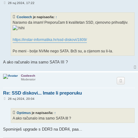
P
26 ruj 2024, 17:22
o
s
t
Cooleech
je napisao/la:
↑
Naravno da imam! Preporučam ti kvalitetan SSD, cjenovno prihvatljiv.
https://instar-informatika.hr/ssd-diskovi/1809/
Po meni - bolje NVMe nego SATA. Brži su, a cijenom su li-la.
A ako računalo ima samo SATA III ?
Cooleech
Moderator
Re: SSD diskovi... Imate li preporuku
P
26 ruj 2024, 20:04
o
s
t
Optimus
je napisao/la:
↑
A ako računalo ima samo SATA III ?
Spominješ upgrade s DDR3 na DDR4, paa...