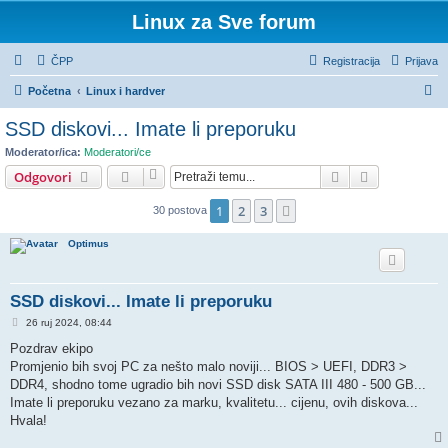
Linux za Sve forum
ČPP
Registracija
Prijava
P
Početna
Linux i hardver
r
SSD diskovi... Imate li preporuku
e
Moderator/ica:
Moderatori/ce
t
Pretražnik
Napredno pr
Odgovori
r
1
2
3
Sljedeća
30 postova
a
ž
Optimus
n
i
SSD diskovi... Imate li preporuku
k
P
26 ruj 2024, 08:44
o
s
Pozdrav ekipo
t
Promjenio bih svoj PC za nešto malo noviji... BIOS > UEFI, DDR3 >
DDR4, shodno tome ugradio bih novi SSD disk SATA III 480 - 500 GB...
Imate li preporuku vezano za marku, kvalitetu... cijenu, ovih diskova...
Hvala!