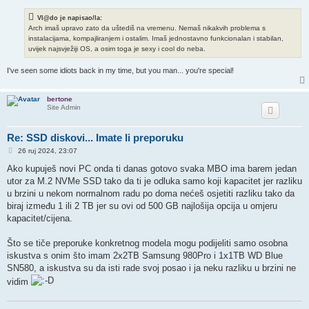
Vl@do je napisao/la:
Arch imaš upravo zato da uštediš na vremenu. Nemaš nikakvih problema s
instalacijama, kompajliranjem i ostalim. Imaš jednostavno funkcionalan i stabilan,
uvijek najsvježiji OS, a osim toga je sexy i cool do neba.
I've seen some idiots back in my time, but you man... you're special!
bertone
Site Admin
Re: SSD diskovi... Imate li preporuku
P
26 ruj 2024, 23:07
o
s
Ako kupuješ novi PC onda ti danas gotovo svaka MBO ima barem jedan
t
utor za M.2 NVMe SSD tako da ti je odluka samo koji kapacitet jer razliku
u brzini u nekom normalnom radu po doma nećeš osjetiti razliku tako da
biraj između 1 ili 2 TB jer su ovi od 500 GB najlošija opcija u omjeru
kapacitet/cijena.
Što se tiče preporuke konkretnog modela mogu podijeliti samo osobna
iskustva s onim što imam 2x2TB Samsung 980Pro i 1x1TB WD Blue
SN580, a iskustva su da isti rade svoj posao i ja neku razliku u brzini ne
vidim