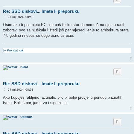
Re: SSD diskovi... Imate li preporuku
P
27 ruj 2024, 08:52
o
s
Osim ako ti postojeći PC nije baš toliko star da nemreš na njemu raditi,
t
zaboravi ovo sa njuškala i štedi još par mjeseci jer je to arhitektura stara
7-8 godina i nebuš se dugoročno usrećio.
[+ Prikaži] Klik
rudar
Re: SSD diskovi... Imate li preporuku
P
27 ruj 2024, 08:53
o
s
Ako kupuješ rabljeno računalo, bilo bi bolje provjeriti ponudu priznatih
t
tvrtki. Bolji izbor, jamstvo i sigurniji si.
Optimus
Re: SSD diskovi... Imate li preporuku