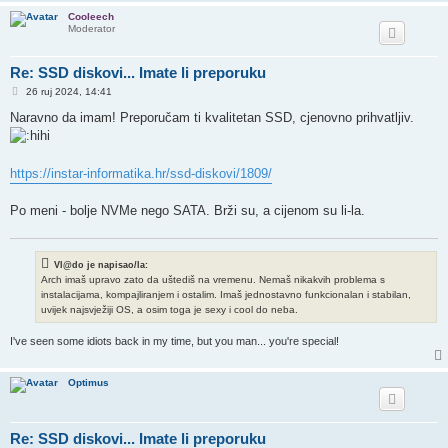
Cooleech
Moderator
Re: SSD diskovi... Imate li preporuku
P
26 ruj 2024, 14:41
o
s
Naravno da imam! Preporučam ti kvalitetan SSD, cjenovno prihvatljiv.
t
https://instar-informatika.hr/ssd-diskovi/1809/
Po meni - bolje NVMe nego SATA. Brži su, a cijenom su li-la.
Vl@do je napisao/la:
Arch imaš upravo zato da uštediš na vremenu. Nemaš nikakvih problema s
instalacijama, kompajliranjem i ostalim. Imaš jednostavno funkcionalan i stabilan,
uvijek najsvježiji OS, a osim toga je sexy i cool do neba.
I've seen some idiots back in my time, but you man... you're special!
Optimus
Re: SSD diskovi... Imate li preporuku