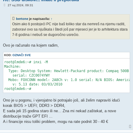
P
27 ruj 2024, 09:31
o
s
t
bertone
je napisao/la:
↑
Osim ako ti postojeći PC nije baš toliko star da nemreš na njemu raditi,
zaboravi ovo sa njuškala i štedi još par mjeseci jer je to arhitektura stara
7-8 godina i nebuš se dugoročno usrećio.
Ovo je računalo na kojem radim,
KOD:
OZNAČI SVE
root@lmde6:~# inxi -M

Machine:

  Type: Desktop System: Hewlett-Packard product: Compaq 500B M
    serial: CZC0074YWY

  Mobo: FOXCONN model: 2A8Ch v: 1.0 serial: N/A BIOS: American
    v: 5.13 date: 03/03/2010

Ono je u pogonu, i vjerojatno bi potrajalo još, ali želim napraviti idući
korak BIOS > UEFI; DDR3 > DDR4,
E sada jeli 15 godina staro ili ne... Zna mi nekad zaštekat, a nove
distribucije traže GPT EFI ...
A i financije nisu toliki problem, mogu na rate podnit 30 - 40 €