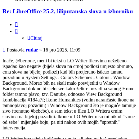
Re: LibreOffice 25.2, liliputanska slova u izborniku
Citiraj
Citiraj
Post
Postao/la
rudar
»
16 pro 2025, 11:09
Inače, @bertone, meni bi tekst u LO Writer fileovima neželjeno
ispadao kao negativ (bijela slova na crnoj podlozi umjesto obrnuto,
crna slova na bijeloj podlozi) kad bih pretjerano isticao tamnu
pozadinu u System Settings - Colors Schemes - Colors - Window
Background. Morao bih na skali malo posvijetliti u Window
Background dok ne bi sjelo sve kako želim: pozadina samog Home
folder tamno plavo, tzv. Danube, odnosno View Background
kombinacija #184a7f; ikone Humanities (volim narančaste ikone na
tamnoplavoj pozadini) i Window Background što je moguće tamnije
sivo (trenutno #bebcbc), a sam tekst u fileu LO Writera crnim
slovima na bijeloj pozadini. Ikone u LO Writer nisu mi nikad "same
od sebe" mijenjale boju, pa niti nakon ovih mojih "spretnih"
intervencija.
LO Writer ima cijelu knjižurinu uputa, ali nisu mi baš pregledno