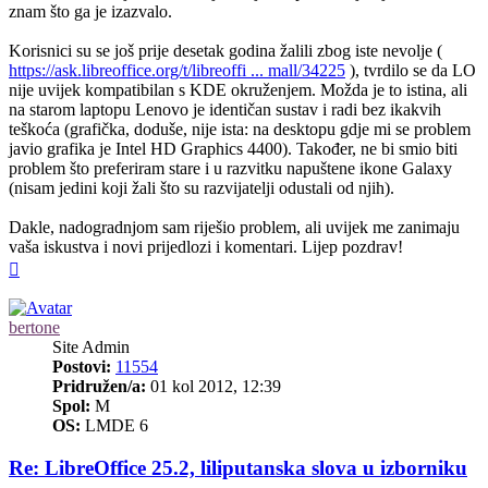
znam što ga je izazvalo.
Korisnici su se još prije desetak godina žalili zbog iste nevolje (
https://ask.libreoffice.org/t/libreoffi ... mall/34225
), tvrdilo se da LO
nije uvijek kompatibilan s KDE okruženjem. Možda je to istina, ali
na starom laptopu Lenovo je identičan sustav i radi bez ikakvih
teškoća (grafička, doduše, nije ista: na desktopu gdje mi se problem
javio grafika je Intel HD Graphics 4400). Također, ne bi smio biti
problem što preferiram stare i u razvitku napuštene ikone Galaxy
(nisam jedini koji žali što su razvijatelji odustali od njih).
Dakle, nadogradnjom sam riješio problem, ali uvijek me zanimaju
vaša iskustva i novi prijedlozi i komentari. Lijep pozdrav!
Vrh
bertone
Site Admin
Postovi:
11554
Pridružen/a:
01 kol 2012, 12:39
Spol:
M
OS:
LMDE 6
Re: LibreOffice 25.2, liliputanska slova u izborniku