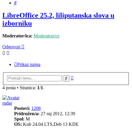
Pretražnik
LibreOffice 25.2, liliputanska slova u
izborniku
Moderator/ica:
Moderatori/ce
Odgovori
Prikaz ispisa
Napredno
Pretražnik
pretraživanje
4 posta • Stranica:
1
/
1
.
rudar
Postovi:
1208
Pridružen/a:
27 ruj 2012, 12:39
Spol:
M
OS:
Kub 24.04 LTS,Deb 13 KDE