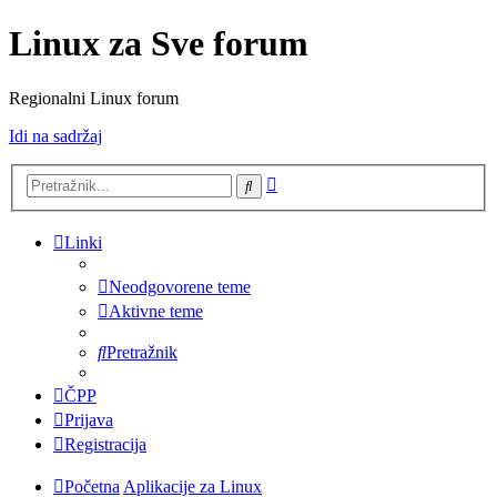
Linux za Sve forum
Regionalni Linux forum
Idi na sadržaj
Napredno
Pretražnik
pretraživanje
Linki
Neodgovorene teme
Aktivne teme
Pretražnik
ČPP
Prijava
Registracija
Početna
Aplikacije za Linux