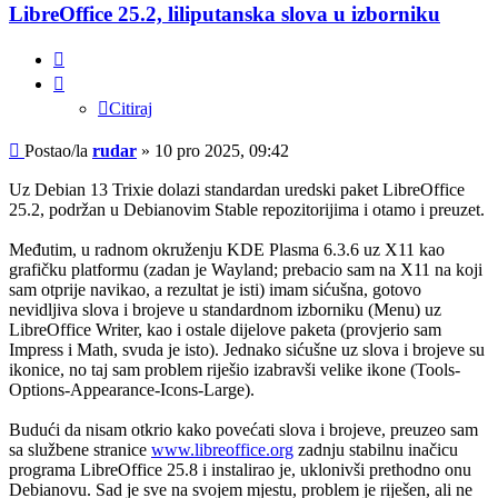
LibreOffice 25.2, liliputanska slova u izborniku
Citiraj
Citiraj
Post
Postao/la
rudar
»
10 pro 2025, 09:42
Uz Debian 13 Trixie dolazi standardan uredski paket LibreOffice
25.2, podržan u Debianovim Stable repozitorijima i otamo i preuzet.
Međutim, u radnom okruženju KDE Plasma 6.3.6 uz X11 kao
grafičku platformu (zadan je Wayland; prebacio sam na X11 na koji
sam otprije navikao, a rezultat je isti) imam sićušna, gotovo
nevidljiva slova i brojeve u standardnom izborniku (Menu) uz
LibreOffice Writer, kao i ostale dijelove paketa (provjerio sam
Impress i Math, svuda je isto). Jednako sićušne uz slova i brojeve su
ikonice, no taj sam problem riješio izabravši velike ikone (Tools-
Options-Appearance-Icons-Large).
Budući da nisam otkrio kako povećati slova i brojeve, preuzeo sam
sa službene stranice
www.libreoffice.org
zadnju stabilnu inačicu
programa LibreOffice 25.8 i instalirao je, uklonivši prethodno onu
Debianovu. Sad je sve na svojem mjestu, problem je riješen, ali ne