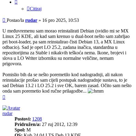
Citiraj
Post
Postao/la
rudar
»
16 pro 2025, 10:53
U međuvremenu sam morao reinstalirati Debian (svidio mi se MX
Linux 25 KDE, ali kad sam krenuo u dual-boot nešto sam zabrljao
pri boot-loader, pa sam reinstalirao čisti Debian 13, a MX Linux
odbacio). Sad je opet LO 25.2, zadana inačica, standardna u
repozitorijima za Stable i nikakvih teškoća nema. Ikone, brojevi i
slova u LO Writer izborniku su normalne veličine, nemam
prigovora.
Pomislio bih da se nešto poremetilo kod nadogradnji, ali nakon
reinstalacije prošao sam cijeli postupak nadogradnje sustava, to je
sad Debian 13.2 i LO 25.2 i sve OK, barem zasad. Očito sam nešto
onda sam poremetio kod ručne prilagodbe...
Vrh
rudar
Postovi:
1208
Pridružen/a:
27 ruj 2012, 12:39
Spol:
M
OS:
Kub 24.04 LTS,Deb 13 KDE