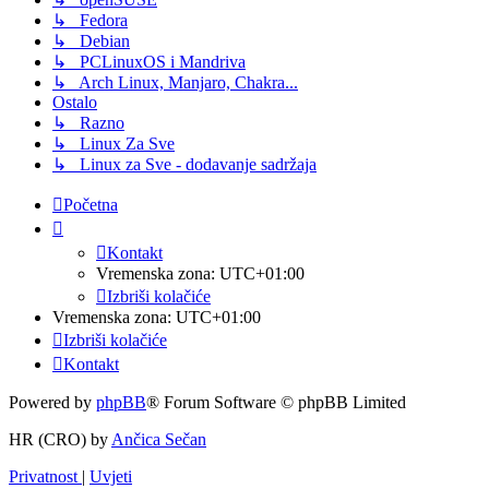
↳ Fedora
↳ Debian
↳ PCLinuxOS i Mandriva
↳ Arch Linux, Manjaro, Chakra...
Ostalo
↳ Razno
↳ Linux Za Sve
↳ Linux za Sve - dodavanje sadržaja
Početna
Kontakt
Vremenska zona:
UTC+01:00
Izbriši kolačiće
Vremenska zona:
UTC+01:00
Izbriši kolačiće
Kontakt
Powered by
phpBB
® Forum Software © phpBB Limited
HR (CRO) by
Ančica Sečan
Privatnost
|
Uvjeti