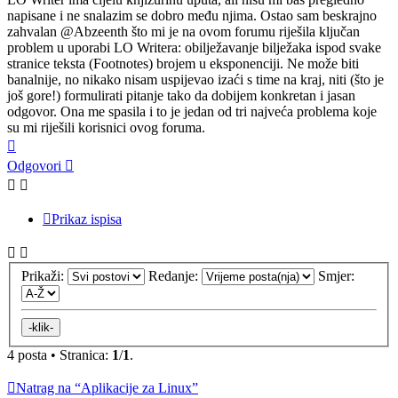
napisane i ne snalazim se dobro među njima. Ostao sam beskrajno
zahvalan @Abzeenth što mi je na ovom forumu riješila ključan
problem u uporabi LO Writera: obilježavanje bilježaka ispod svake
stranice teksta (Footnotes) brojem u eksponenciji. Ne može biti
banalnije, no nikako nisam uspijevao izaći s time na kraj, niti (što je
još gore!) formulirati pitanje tako da dobijem konkretan i jasan
odgovor. Ona me spasila i to je jedan od tri najveća problema koje
su mi riješili korisnici ovog foruma.
Vrh
Odgovori
Prikaz ispisa
Prikaži:
Redanje:
Smjer:
4 posta • Stranica:
1
/
1
.
Natrag na “Aplikacije za Linux”