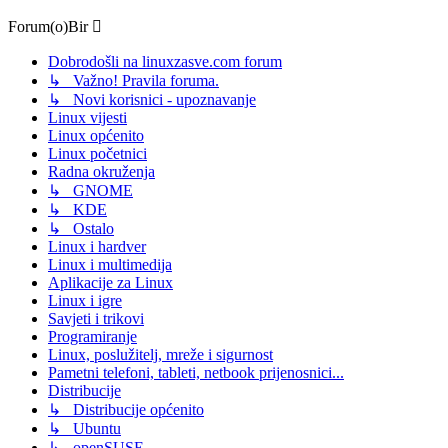
Forum(o)Bir
Dobrodošli na linuxzasve.com forum
↳ Važno! Pravila foruma.
↳ Novi korisnici - upoznavanje
Linux vijesti
Linux općenito
Linux početnici
Radna okruženja
↳ GNOME
↳ KDE
↳ Ostalo
Linux i hardver
Linux i multimedija
Aplikacije za Linux
Linux i igre
Savjeti i trikovi
Programiranje
Linux, poslužitelj, mreže i sigurnost
Pametni telefoni, tableti, netbook prijenosnici...
Distribucije
↳ Distribucije općenito
↳ Ubuntu
↳ openSUSE