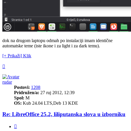
dok na drugom laptopu odmah po instalaciji imam identične
automatske teme (iste ikone i za light i za dark temu).
[+ Prikaži] Klik
Vrh
rudar
Postovi:
1208
Pridružen/a:
27 ruj 2012, 12:39
Spol:
M
OS:
Kub 24.04 LTS,Deb 13 KDE
Re: LibreOffice 25.2, liliputanska slova u izborniku
Citiraj