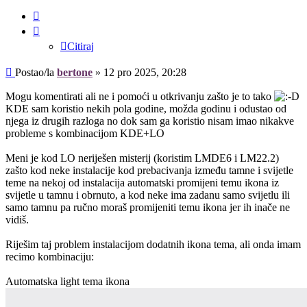
Citiraj
Citiraj
Post
Postao/la
bertone
»
12 pro 2025, 20:28
Mogu komentirati ali ne i pomoći u otkrivanju zašto je to tako
KDE sam koristio nekih pola godine, možda godinu i odustao od
njega iz drugih razloga no dok sam ga koristio nisam imao nikakve
probleme s kombinacijom KDE+LO
Meni je kod LO neriješen misterij (koristim LMDE6 i LM22.2)
zašto kod neke instalacije kod prebacivanja između tamne i svijetle
teme na nekoj od instalacija automatski promijeni temu ikona iz
svijetle u tamnu i obrnuto, a kod neke ima zadanu samo svijetlu ili
samo tamnu pa ručno moraš promijeniti temu ikona jer ih inače ne
vidiš.
Riješim taj problem instalacijom dodatnih ikona tema, ali onda imam
recimo kombinaciju:
Automatska light tema ikona