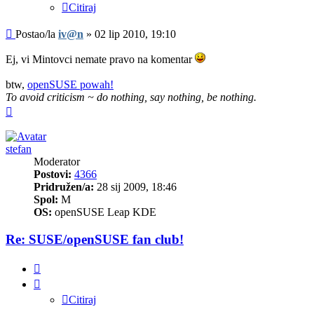
Citiraj
Post
Postao/la
iv@n
»
02 lip 2010, 19:10
Ej, vi Mintovci nemate pravo na komentar
btw,
openSUSE powah!
To avoid criticism ~ do nothing, say nothing, be nothing.
Vrh
stefan
Moderator
Postovi:
4366
Pridružen/a:
28 sij 2009, 18:46
Spol:
M
OS:
openSUSE Leap KDE
Re: SUSE/openSUSE fan club!
Citiraj
Citiraj