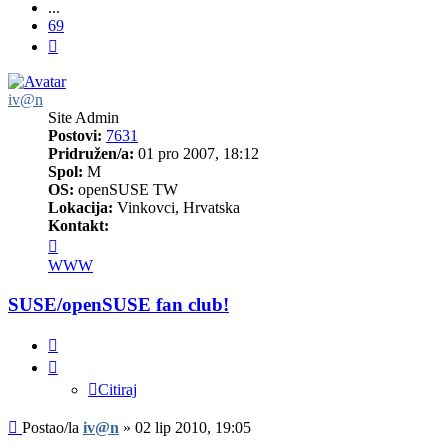
...
69
Sljedeća
iv@n
Site Admin
Postovi:
7631
Pridružen/a:
01 pro 2007, 18:12
Spol:
M
OS:
openSUSE TW
Lokacija:
Vinkovci, Hrvatska
Kontakt:
Kontaktiraj
korisnika/cu
WWW
iv@n
SUSE/openSUSE fan club!
Citiraj
Citiraj
Post
Postao/la
iv@n
»
02 lip 2010, 19:05