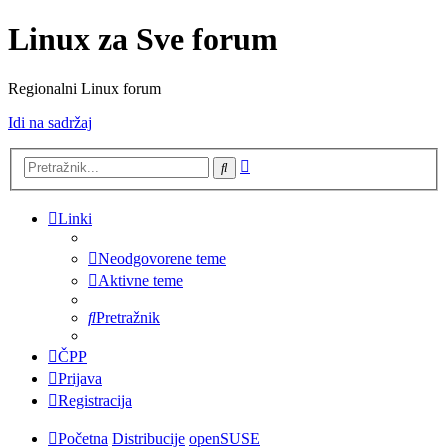
Linux za Sve forum
Regionalni Linux forum
Idi na sadržaj
Napredno
Pretražnik
pretraživanje
Linki
Neodgovorene teme
Aktivne teme
Pretražnik
ČPP
Prijava
Registracija
Početna
Distribucije
openSUSE