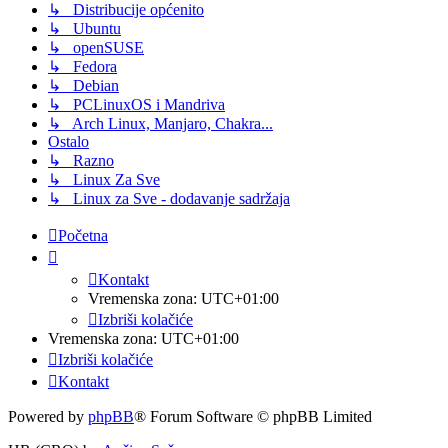
↳ Distribucije općenito
↳ Ubuntu
↳ openSUSE
↳ Fedora
↳ Debian
↳ PCLinuxOS i Mandriva
↳ Arch Linux, Manjaro, Chakra...
Ostalo
↳ Razno
↳ Linux Za Sve
↳ Linux za Sve - dodavanje sadržaja
Početna
Kontakt
Vremenska zona:
UTC+01:00
Izbriši kolačiće
Vremenska zona:
UTC+01:00
Izbriši kolačiće
Kontakt
Powered by
phpBB
® Forum Software © phpBB Limited