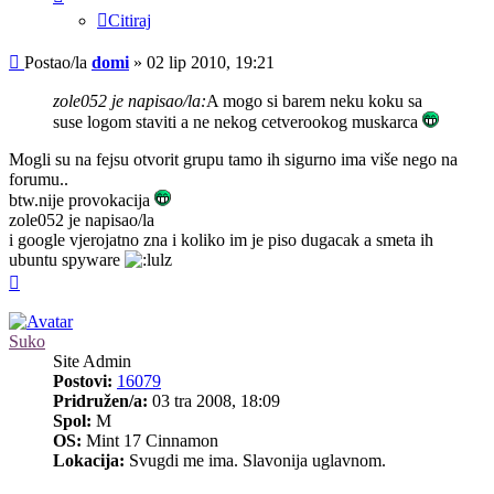
Citiraj
Post
Postao/la
domi
»
02 lip 2010, 19:21
zole052 je napisao/la:
A mogo si barem neku koku sa
suse logom staviti a ne nekog cetverookog muskarca
Mogli su na fejsu otvorit grupu tamo ih sigurno ima više nego na
forumu..
btw.nije provokacija
zole052 je napisao/la
i google vjerojatno zna i koliko im je piso dugacak a smeta ih
ubuntu spyware
Vrh
Suko
Site Admin
Postovi:
16079
Pridružen/a:
03 tra 2008, 18:09
Spol:
M
OS:
Mint 17 Cinnamon
Lokacija:
Svugdi me ima. Slavonija uglavnom.