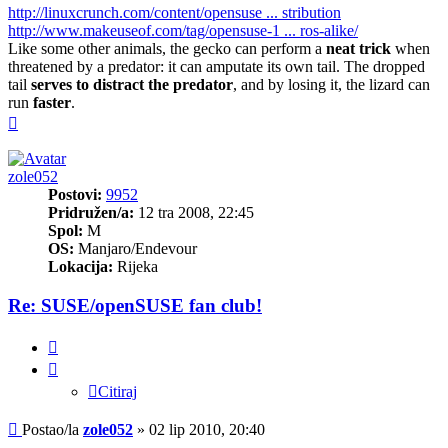
http://linuxcrunch.com/content/opensuse ... stribution
http://www.makeuseof.com/tag/opensuse-1 ... ros-alike/
Like some other animals, the gecko can perform a
neat trick
when
threatened by a predator: it can amputate its own tail. The dropped
tail
serves to distract the predator
, and by losing it, the lizard can
run
faster
.
Vrh
zole052
Postovi:
9952
Pridružen/a:
12 tra 2008, 22:45
Spol:
M
OS:
Manjaro/Endevour
Lokacija:
Rijeka
Re: SUSE/openSUSE fan club!
Citiraj
Citiraj
Post
Postao/la
zole052
»
02 lip 2010, 20:40