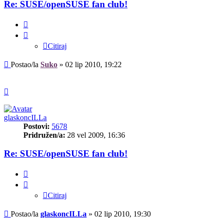
Re: SUSE/openSUSE fan club!
Citiraj
Citiraj
Post
Postao/la
Suko
»
02 lip 2010, 19:22
Vrh
glaskoncILLa
Postovi:
5678
Pridružen/a:
28 vel 2009, 16:36
Re: SUSE/openSUSE fan club!
Citiraj
Citiraj
Post
Postao/la
glaskoncILLa
»
02 lip 2010, 19:30