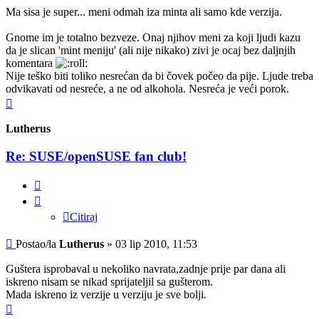
Ma sisa je super... meni odmah iza minta ali samo kde verzija.
Gnome im je totalno bezveze. Onaj njihov meni za koji ljudi kazu
da je slican 'mint meniju' (ali nije nikako) zivi je ocaj bez daljnjih
komentara
Nije teško biti toliko nesrećan da bi čovek počeo da pije. Ljude treba
odvikavati od nesreće, a ne od alkohola. Nesreća je veći porok.
Vrh
Lutherus
Re: SUSE/openSUSE fan club!
Citiraj
Citiraj
Post
Postao/la
Lutherus
»
03 lip 2010, 11:53
Guštera isprobaval u nekoliko navrata,zadnje prije par dana ali
iskreno nisam se nikad sprijateljil sa gušterom.
Mada iskreno iz verzije u verziju je sve bolji.
Vrh