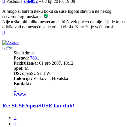
Post
Postao/la
zole052
»
02 lip 2010, 19:08
A mogo si barem neku koku sa suse logom staviti a ne nekog
cetverookog muskarca
Nije teško biti toliko nesrećan da bi čovek počeo da pije. Ljude treba
odvikavati od nesreće, a ne od alkohola. Nesreća je veći porok.
Vrh
iv@n
Site Admin
Postovi:
7631
Pridružen/a:
01 pro 2007, 18:12
Spol:
M
OS:
openSUSE TW
Lokacija:
Vinkovci, Hrvatska
Kontakt:
Kontaktiraj
korisnika/cu
WWW
iv@n
Re: SUSE/openSUSE fan club!
Citiraj