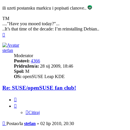
ili uzeti postansku markicu i popisati clanove..
TM
...."Have you mooed today?"...
..It’s that time of the decade: I’m reinstalling Debian..
Vrh
stefan
Moderator
Postovi:
4366
Pridružen/a:
28 sij 2009, 18:46
Spol:
M
OS:
openSUSE Leap KDE
Re: SUSE/openSUSE fan club!
Citiraj
Citiraj
Post
Postao/la
stefan
»
02 lip 2010, 20:30