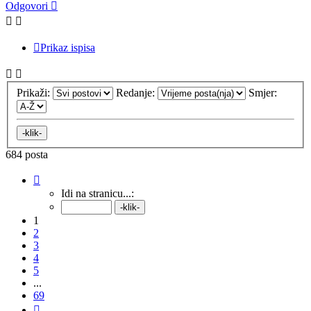
Odgovori
Prikaz ispisa
Prikaži:
Redanje:
Smjer:
684 posta
Stranica:
1
/
69
.
Idi na stranicu...:
1
2
3
4
5
...
69
Sljedeća