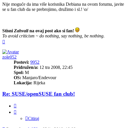
Nije moguće da ima više korisnika Debiana na ovom forumu, javite
se u fan club da se prebrojimo, družimo i sl.! \o/
Stisni
Zahvali
na ovaj post ako si fan!
To avoid criticism ~ do nothing, say nothing, be nothing.
Vrh
zole052
Postovi:
9952
Pridružen/a:
12 tra 2008, 22:45
Spol:
M
OS:
Manjaro/Endevour
Lokacija:
Rijeka
Re: SUSE/openSUSE fan club!
Citiraj
Citiraj