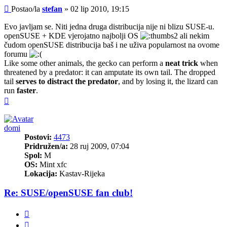
Post
Postao/la
stefan
»
02 lip 2010, 19:15
Evo javljam se. Niti jedna druga distribucija nije ni blizu SUSE-u.
openSUSE + KDE vjerojatno najbolji OS
ali nekim
čudom openSUSE distribucija baš i ne uživa popularnost na ovome
forumu
Like some other animals, the gecko can perform a
neat trick
when
threatened by a predator: it can amputate its own tail. The dropped
tail
serves to distract the predator
, and by losing it, the lizard can
run
faster
.
Vrh
domi
Postovi:
4473
Pridružen/a:
28 ruj 2009, 07:04
Spol:
M
OS:
Mint xfc
Lokacija:
Kastav-Rijeka
Re: SUSE/openSUSE fan club!
Citiraj