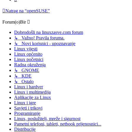
Natrag na “openSUSE”
Forum(o)Bir
Dobrodošli na linuxzasve.com forum
↳ Važno! Pravila foruma.
↳ Novi korisnici - upoznavanje
Linux vijesti
Linux općenito
Linux početnici
Radna okruženja
↳ GNOME
↳ KDE
↳ Ostalo
Linux i hardver
Linux i multimedija
Aplikacije za Linux
Linux i igre
Savjeti i trikovi
Programiranje
Linux, poslužitelj, mreže i sigurnost
Pametni telefoni, tableti, netbook prijenosnici...
Distribucije