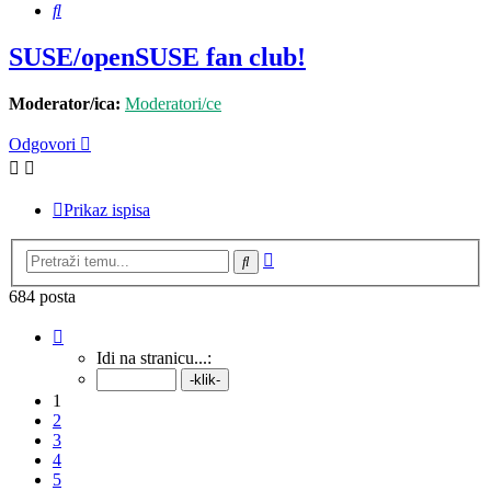
Pretražnik
SUSE/openSUSE fan club!
Moderator/ica:
Moderatori/ce
Odgovori
Prikaz ispisa
Napredno
Pretražnik
pretraživanje
684 posta
Stranica:
1
/
69
.
Idi na stranicu...:
1
2
3
4
5