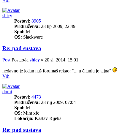
Vrh
shicy
Postovi:
8905
Pridružen/a:
28 lip 2009, 22:49
Spol:
M
OS:
Slackware
Re: pad sustava
Post
Postao/la
shicy
»
20 sij 2014, 15:01
nedavno je jedan naš forumaš rekao: "... u čitanju je tajna"
Vrh
domi
Postovi:
4473
Pridružen/a:
28 ruj 2009, 07:04
Spol:
M
OS:
Mint xfc
Lokacija:
Kastav-Rijeka
Re: pad sustava