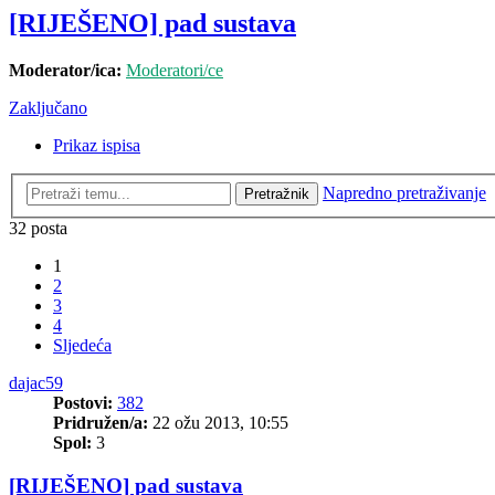
[RIJEŠENO] pad sustava
Moderator/ica:
Moderatori/ce
Zaključano
Prikaz ispisa
Napredno pretraživanje
Pretražnik
32 posta
1
2
3
4
Sljedeća
dajac59
Postovi:
382
Pridružen/a:
22 ožu 2013, 10:55
Spol:
3
[RIJEŠENO] pad sustava