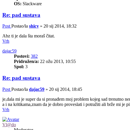
OS:
Slackware
Re: pad sustava
Post
Postao/la
shicy
»
20 sij 2014, 18:32
Abz ti je dala šta moraš čitat.
Vrh
dajac59
Postovi:
382
Pridružen/a:
22 ožu 2013, 10:55
Spol:
3
Re: pad sustava
Post
Postao/la
dajac59
»
20 sij 2014, 18:45
je,dala mi je super da si pronađem moj problem kojeg sad trenutno nem
a i na kritikama,znam da je dobro proveslati i potražiti ali brže mi je
Vrh
Vl@do
Moderator