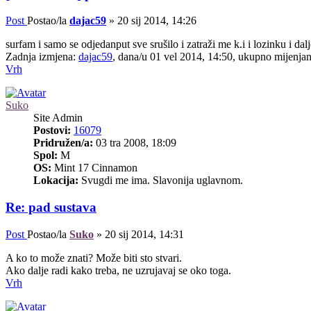
Post
Postao/la
dajac59
»
20 sij 2014, 14:26
surfam i samo se odjedanput sve srušilo i zatraži me k.i i lozinku i d
Zadnja izmjena:
dajac59
, dana/u 01 vel 2014, 14:50, ukupno mijenjan
Vrh
Suko
Site Admin
Postovi:
16079
Pridružen/a:
03 tra 2008, 18:09
Spol:
M
OS:
Mint 17 Cinnamon
Lokacija:
Svugdi me ima. Slavonija uglavnom.
Re: pad sustava
Post
Postao/la
Suko
»
20 sij 2014, 14:31
A ko to može znati? Može biti sto stvari.
Ako dalje radi kako treba, ne uzrujavaj se oko toga.
Vrh