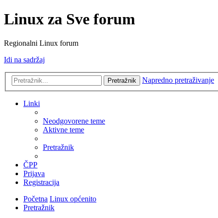
Linux za Sve forum
Regionalni Linux forum
Idi na sadržaj
Napredno pretraživanje
Pretražnik
Linki
Neodgovorene teme
Aktivne teme
Pretražnik
ČPP
Prijava
Registracija
Početna
Linux općenito
Pretražnik