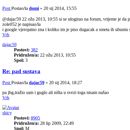
Post
Postao/la
domi
»
20 sij 2014, 15:55
@dajac59 22 ožu 2013, 10:55 si se ulogirao na forum, vrijeme je da po
zole052 je napisao/la
i google vjerojatno zna i koliko im je piso dugacak a smeta ih ubunt
Vrh
dajac59
Postovi:
382
Pridružen/a:
22 ožu 2013, 10:55
Spol:
3
Re: pad sustava
Post
Postao/la
dajac59
»
20 sij 2014, 18:27
pa jbg,tražio sam i guglo ali ništa u svezi toga nisam našao
Vrh
shicy
Postovi:
8905
Pridružen/a:
28 lip 2009, 22:49
Spol:
M