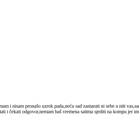
am i nisam pronašo uzrok pada,neću sad zamarati ni sebe a niti vas,sad
 pitati i čekati odgovor,nemam baš vremena satima sjediti na kompu jer im