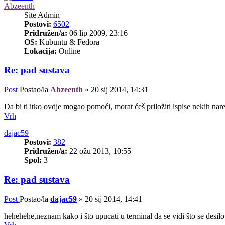
Abzeenth
Site Admin
Postovi:
6502
Pridružen/a:
06 lip 2009, 23:16
OS:
Kubuntu & Fedora
Lokacija:
Online
Re: pad sustava
Post
Postao/la
Abzeenth
»
20 sij 2014, 14:31
Da bi ti itko ovdje mogao pomoći, morat ćeš priložiti ispise nekih nar
Vrh
dajac59
Postovi:
382
Pridružen/a:
22 ožu 2013, 10:55
Spol:
3
Re: pad sustava
Post
Postao/la
dajac59
»
20 sij 2014, 14:41
hehehehe,neznam kako i što upucati u terminal da se vidi što se desilo