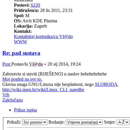
Postovi:
6220
Pridružen/a:
28 lis 2011, 23:31
Spol:
M
OS:
Arch KDE Plazma
Lokacija:
Zagreb
Kontakt:
Kontaktiraj korisnika/cu Vl@do
WWW
Re: pad sustava
Post
Postao/la
Vl@do
»
20 sij 2014, 19:24
Zaboravio si staviti [RIJEŠENO] u naslov hehehehehehe
Moj pogled na sve to.
Glavna snaga GNU/Linuxa nije besplatnost, nego
SLOBODA
.
http://wiki.open.hr/wiki/Linux_CLI_naredbe
Vrh
Zaključano
Prikaz ispisa
Prikaži:
Redanje:
Smjer: