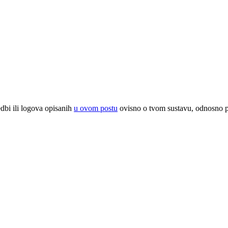
edbi ili logova opisanih
u ovom postu
ovisno o tvom sustavu, odnosno 