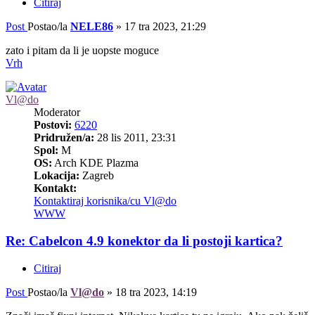
Citiraj
Post
Postao/la
NELE86
»
17 tra 2023, 21:29
zato i pitam da li je uopste moguce
Vrh
Vl@do
Moderator
Postovi:
6220
Pridružen/a:
28 lis 2011, 23:31
Spol:
M
OS:
Arch KDE Plazma
Lokacija:
Zagreb
Kontakt:
Kontaktiraj korisnika/cu Vl@do
WWW
Re: Cabelcon 4.9 konektor da li postoji kartica?
Citiraj
Post
Postao/la
Vl@do
»
18 tra 2023, 14:19