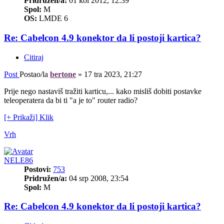
Pridružen/a:
01 kol 2012, 12:39
Spol:
M
OS:
LMDE 6
Re: Cabelcon 4.9 konektor da li postoji kartica?
Citiraj
Post
Postao/la
bertone
»
17 tra 2023, 21:27
Prije nego nastaviš tražiti karticu,... kako misliš dobiti postavke
teleoperatera da bi ti "a je to" router radio?
[+ Prikaži] Klik
Vrh
NELE86
Postovi:
753
Pridružen/a:
04 srp 2008, 23:54
Spol:
M
Re: Cabelcon 4.9 konektor da li postoji kartica?