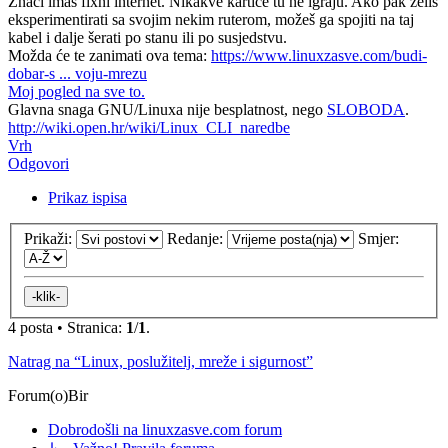
Znači imaš fixni internet. Nikakve kartice tu ne igraju. Ako pak želiš
eksperimentirati sa svojim nekim ruterom, možeš ga spojiti na taj
kabel i dalje šerati po stanu ili po susjedstvu.
Možda će te zanimati ova tema:
https://www.linuxzasve.com/budi-
dobar-s ... voju-mrezu
Moj pogled na sve to.
Glavna snaga GNU/Linuxa nije besplatnost, nego
SLOBODA
.
http://wiki.open.hr/wiki/Linux_CLI_naredbe
Vrh
Odgovori
Prikaz ispisa
Prikaži:
Redanje:
Smjer:
4 posta • Stranica:
1
/
1
.
Natrag na “Linux, poslužitelj, mreže i sigurnost”
Forum(o)Bir
Dobrodošli na linuxzasve.com forum