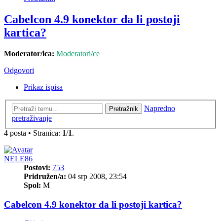
Cabelcon 4.9 konektor da li postoji
kartica?
Moderator/ica:
Moderatori/ce
Odgovori
Prikaz ispisa
Napredno
Pretražnik
pretraživanje
4 posta • Stranica:
1
/
1
.
NELE86
Postovi:
753
Pridružen/a:
04 srp 2008, 23:54
Spol:
M
Cabelcon 4.9 konektor da li postoji kartica?