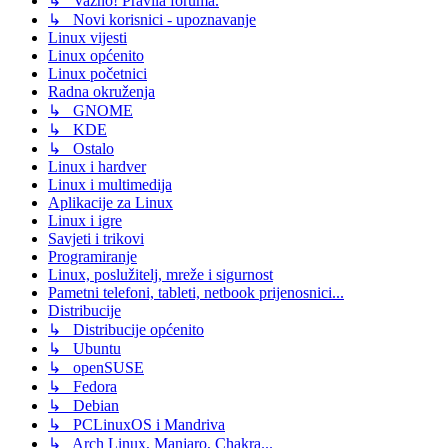
↳ Važno! Pravila foruma.
↳ Novi korisnici - upoznavanje
Linux vijesti
Linux općenito
Linux početnici
Radna okruženja
↳ GNOME
↳ KDE
↳ Ostalo
Linux i hardver
Linux i multimedija
Aplikacije za Linux
Linux i igre
Savjeti i trikovi
Programiranje
Linux, poslužitelj, mreže i sigurnost
Pametni telefoni, tableti, netbook prijenosnici...
Distribucije
↳ Distribucije općenito
↳ Ubuntu
↳ openSUSE
↳ Fedora
↳ Debian
↳ PCLinuxOS i Mandriva
↳ Arch Linux, Manjaro, Chakra...