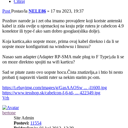
Citiraj
Post
Postao/la
NELE86
»
17 tra 2023, 19:37
Pozdrav narode ja i zet oba imamo provajdere koji koriste antenski
kabel iz zida ovdje u njemackoj na kraju prije rutera je cabelcon 4.9
konektor ili type-f ako sam dobro googlao(slika dolje).
Koja kartica,ako uopste moze, prima ovaj kabel direkno i da li se
uopste moze konfigurirati na windowsu i linuxu?
Nasao sam adapter (Adapter RP-SMA male plug to F Type),da li se
on moze direktno spojiti na wifi karticu?
Sad se pitate zasto ovo uopste hocu.Čista znatizelja,a i htio bi nesto
probati tj napraviti vlastiti ruter sa nekim starim pc-om.
https://i.ebayimg.com/images/g/GasAAOSw ... -l1600.jpg
https://www.tesshop.sk/cabelcon-f-6-td- ... 422349.jpg
Vrh
bertone
Site Admin
Postovi:
11554