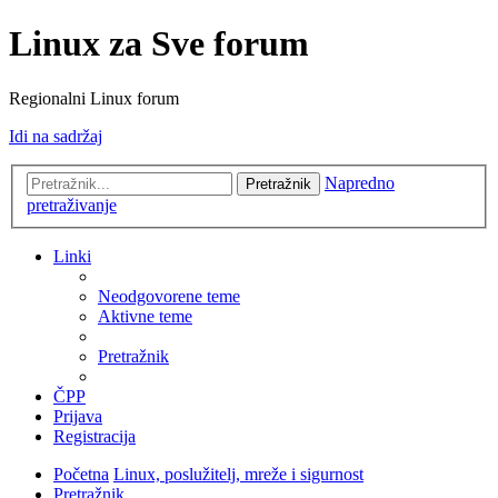
Linux za Sve forum
Regionalni Linux forum
Idi na sadržaj
Napredno
Pretražnik
pretraživanje
Linki
Neodgovorene teme
Aktivne teme
Pretražnik
ČPP
Prijava
Registracija
Početna
Linux, poslužitelj, mreže i sigurnost
Pretražnik