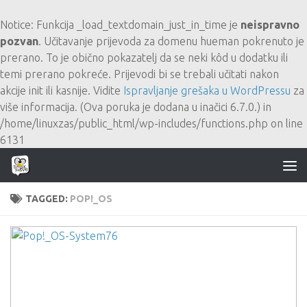
Skip to content
Notice
: Funkcija _load_textdomain_just_in_time je
neispravno
pozvan
. Učitavanje prijevoda za domenu
hueman
pokrenuto je
prerano. To je obično pokazatelj da se neki kôd u dodatku ili
temi prerano pokreće. Prijevodi bi se trebali učitati nakon
akcije
init
ili kasnije. Vidite
Ispravljanje grešaka u WordPressu
za
više informacija. (Ova poruka je dodana u inačici 6.7.0.) in
/home/linuxzas/public_html/wp-includes/functions.php
on line
6131
TAGGED:
POP!_OS