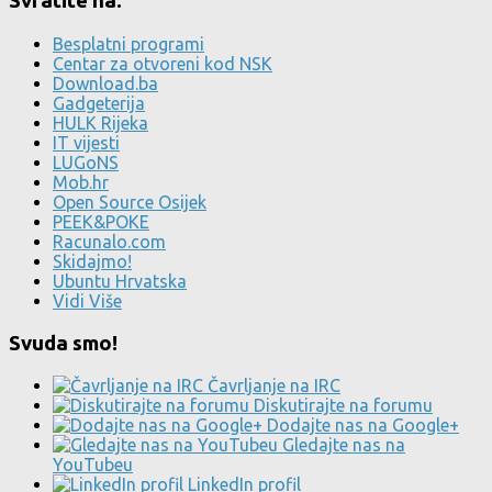
Svratite na:
Besplatni programi
Centar za otvoreni kod NSK
Download.ba
Gadgeterija
HULK Rijeka
IT vijesti
LUGoNS
Mob.hr
Open Source Osijek
PEEK&POKE
Racunalo.com
Skidajmo!
Ubuntu Hrvatska
Vidi Više
Svuda smo!
Čavrljanje na IRC
Diskutirajte na forumu
Dodajte nas na Google+
Gledajte nas na
YouTubeu
LinkedIn profil