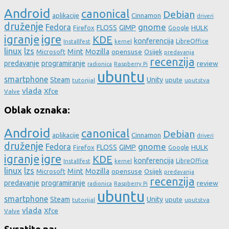
Android
canonical
Debian
aplikacije
Cinnamon
driveri
druženje
gnome
Fedora
FLOSS
GIMP
HULK
Firefox
Google
igre
igranje
KDE
konferencija
LibreOffice
Installfest
kernel
linux
lzs
Mint
Mozilla
Microsoft
opensuse
Osijek
predavanja
recenzija
predavanje
programiranje
review
Raspberry Pi
radionica
ubuntu
smartphone
Steam
Unity
upute
tutorijal
uputstva
vlada
Xfce
Valve
Oblak oznaka:
Android
canonical
Debian
aplikacije
Cinnamon
driveri
druženje
gnome
Fedora
FLOSS
GIMP
HULK
Firefox
Google
igre
igranje
KDE
konferencija
LibreOffice
Installfest
kernel
linux
lzs
Mint
Mozilla
Microsoft
opensuse
Osijek
predavanja
recenzija
predavanje
programiranje
review
Raspberry Pi
radionica
ubuntu
smartphone
Steam
Unity
upute
tutorijal
uputstva
vlada
Xfce
Valve