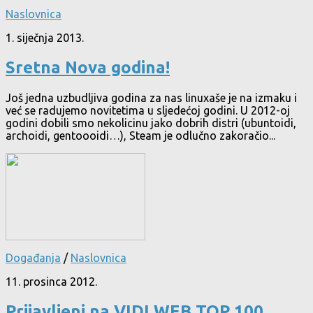
Naslovnica
1. siječnja 2013.
Sretna Nova godina!
Još jedna uzbudljiva godina za nas linuxaše je na izmaku i
već se radujemo novitetima u sljedećoj godini. U 2012-oj
godini dobili smo nekolicinu jako dobrih distri (ubuntoidi,
archoidi, gentoooidi…), Steam je odlučno zakoračio...
Događanja
/
Naslovnica
11. prosinca 2012.
Prijavljeni na VIDI WEB TOP 100