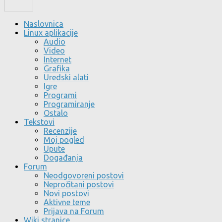
Naslovnica
Linux aplikacije
Audio
Video
Internet
Grafika
Uredski alati
Igre
Programi
Programiranje
Ostalo
Tekstovi
Recenzije
Moj pogled
Upute
Događanja
Forum
Neodgovoreni postovi
Nepročitani postovi
Novi postovi
Aktivne teme
Prijava na Forum
Wiki stranice