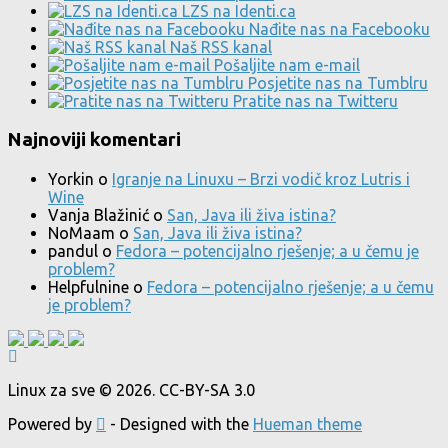
LZS na Identi.ca
Nađite nas na Facebooku
Naš RSS kanal
Pošaljite nam e-mail
Posjetite nas na Tumblru
Pratite nas na Twitteru
Najnoviji komentari
Yorkin
o
Igranje na Linuxu – Brzi vodič kroz Lutris i
Wine
Vanja Blažinić
o
San, Java ili živa istina?
NoMaam
o
San, Java ili živa istina?
pandul
o
Fedora – potencijalno rješenje; a u čemu je
problem?
Helpfulnine
o
Fedora – potencijalno rješenje; a u čemu
je problem?
Linux za sve © 2026. CC-BY-SA 3.0
Powered by
- Designed with the
Hueman theme