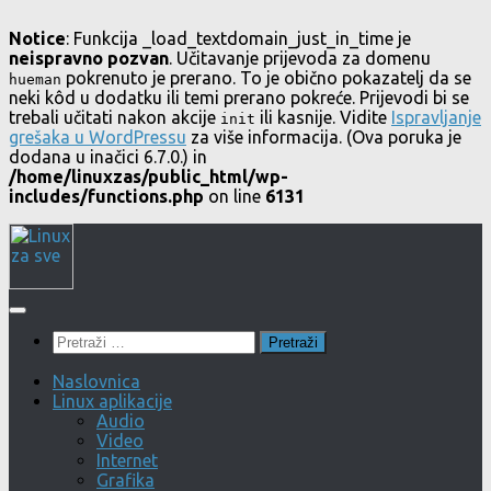
Notice
: Funkcija _load_textdomain_just_in_time je
neispravno pozvan
. Učitavanje prijevoda za domenu
pokrenuto je prerano. To je obično pokazatelj da se
hueman
neki kôd u dodatku ili temi prerano pokreće. Prijevodi bi se
trebali učitati nakon akcije
ili kasnije. Vidite
Ispravljanje
init
grešaka u WordPressu
za više informacija. (Ova poruka je
dodana u inačici 6.7.0.) in
/home/linuxzas/public_html/wp-
includes/functions.php
on line
6131
Skip
to
content
Pretraži:
Naslovnica
Linux aplikacije
Audio
Video
Internet
Grafika