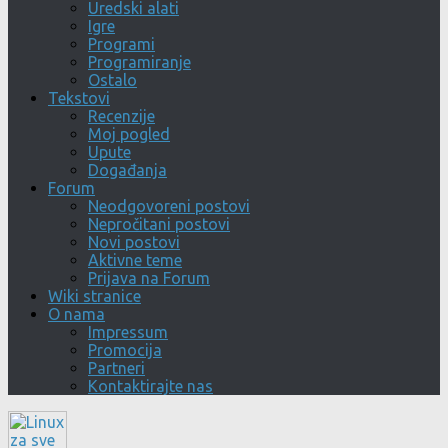
Uredski alati
Igre
Programi
Programiranje
Ostalo
Tekstovi
Recenzije
Moj pogled
Upute
Događanja
Forum
Neodgovoreni postovi
Nepročitani postovi
Novi postovi
Aktivne teme
Prijava na Forum
Wiki stranice
O nama
Impressum
Promocija
Partneri
Kontaktirajte nas