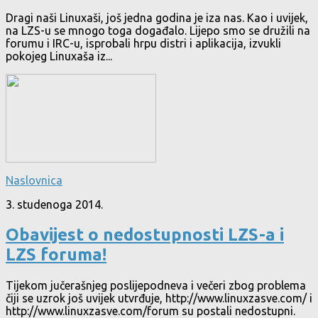
Dragi naši Linuxaši, još jedna godina je iza nas. Kao i uvijek,
na LZS-u se mnogo toga događalo. Lijepo smo se družili na
forumu i IRC-u, isprobali hrpu distri i aplikacija, izvukli
pokojeg Linuxaša iz...
Naslovnica
3. studenoga 2014.
Obavijest o nedostupnosti LZS-a i
LZS foruma!
Tijekom jučerašnjeg poslijepodneva i večeri zbog problema
čiji se uzrok još uvijek utvrđuje, http://www.linuxzasve.com/ i
http://www.linuxzasve.com/forum su postali nedostupni.