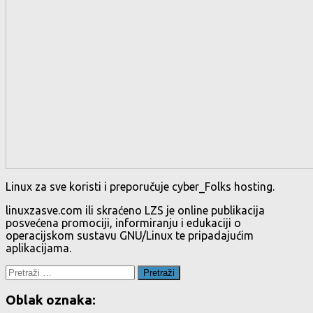
Linux za sve koristi i preporučuje cyber_Folks hosting.
linuxzasve.com ili skraćeno LZS je online publikacija
posvećena promociji, informiranju i edukaciji o
operacijskom sustavu GNU/Linux te pripadajućim
aplikacijama.
Pretraži:
Oblak oznaka: