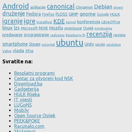
Android
canonical
Debian
aplikacije
Cinnamon
driveri
druženje
gnome
Fedora
FLOSS
GIMP
HULK
Firefox
Google
igre
igranje
KDE
konferencija
LibreOffice
Installfest
kernel
linux
lzs
Mint
Mozilla
Microsoft
opensuse
Osijek
predavanja
recenzija
predavanje
programiranje
review
Raspberry Pi
radionica
ubuntu
smartphone
Steam
Unity
upute
tutorijal
uputstva
vlada
Xfce
Valve
Svratite na:
Besplatni programi
Centar za otvoreni kod NSK
Download.ba
Gadgeterija
HULK Rijeka
IT vijesti
LUGoNS
Mob.hr
Open Source Osijek
PEEK&POKE
Racunalo.com
Skidajmo!