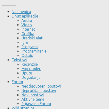
Naslovnica
Linux aplikacije
Audio
Video
Internet
Grafika
Uredski alati
Igre
Programi
Programiranje
Ostalo
Tekstovi
Recenzije
Moj pogled
Upute
Događanja
Forum
Neodgovoreni postovi
Nepročitani postovi
Novi postovi
Aktivne teme
Prijava na Forum
Wiki stranice