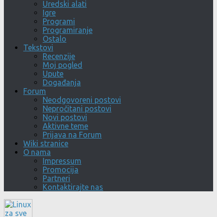
Uredski alati
Igre
Programi
Programiranje
Ostalo
Tekstovi
Recenzije
Moj pogled
Upute
Događanja
Forum
Neodgovoreni postovi
Nepročitani postovi
Novi postovi
Aktivne teme
Prijava na Forum
Wiki stranice
O nama
Impressum
Promocija
Partneri
Kontaktirajte nas