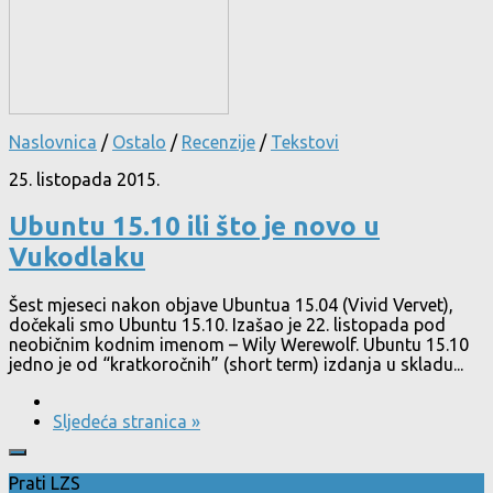
Naslovnica
/
Ostalo
/
Recenzije
/
Tekstovi
25. listopada 2015.
Ubuntu 15.10 ili što je novo u
Vukodlaku
Šest mjeseci nakon objave Ubuntua 15.04 (Vivid Vervet),
dočekali smo Ubuntu 15.10. Izašao je 22. listopada pod
neobičnim kodnim imenom – Wily Werewolf. Ubuntu 15.10
jedno je od “kratkoročnih” (short term) izdanja u skladu...
Sljedeća stranica »
Prati LZS