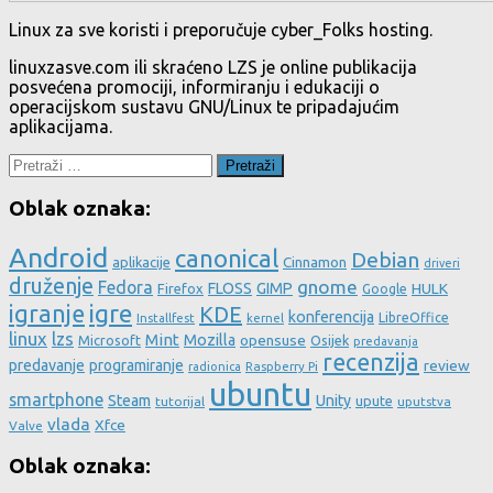
Linux za sve koristi i preporučuje cyber_Folks hosting.
linuxzasve.com ili skraćeno LZS je online publikacija
posvećena promociji, informiranju i edukaciji o
operacijskom sustavu GNU/Linux te pripadajućim
aplikacijama.
Pretraži:
Oblak oznaka:
Android
canonical
Debian
aplikacije
Cinnamon
driveri
druženje
gnome
Fedora
FLOSS
GIMP
HULK
Firefox
Google
igre
igranje
KDE
konferencija
LibreOffice
Installfest
kernel
linux
lzs
Mint
Mozilla
Microsoft
opensuse
Osijek
predavanja
recenzija
predavanje
programiranje
review
Raspberry Pi
radionica
ubuntu
smartphone
Steam
Unity
upute
tutorijal
uputstva
vlada
Xfce
Valve
Oblak oznaka: