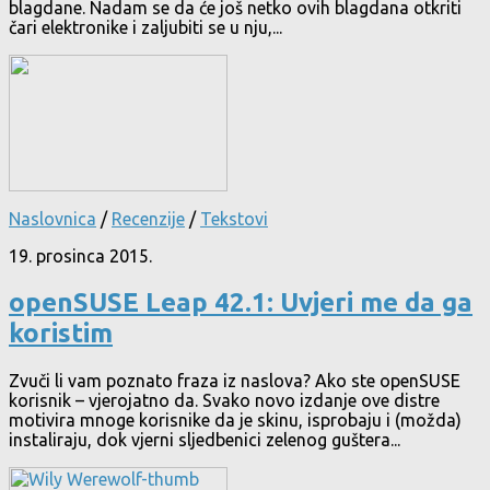
blagdane. Nadam se da će još netko ovih blagdana otkriti
čari elektronike i zaljubiti se u nju,...
Naslovnica
/
Recenzije
/
Tekstovi
19. prosinca 2015.
openSUSE Leap 42.1: Uvjeri me da ga
koristim
Zvuči li vam poznato fraza iz naslova? Ako ste openSUSE
korisnik – vjerojatno da. Svako novo izdanje ove distre
motivira mnoge korisnike da je skinu, isprobaju i (možda)
instaliraju, dok vjerni sljedbenici zelenog guštera...