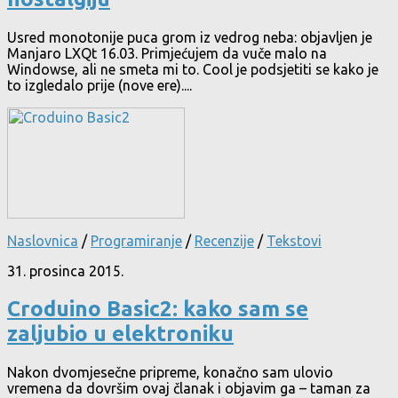
Usred monotonije puca grom iz vedrog neba: objavljen je
Manjaro LXQt 16.03. Primjećujem da vuče malo na
Windowse, ali ne smeta mi to. Cool je podsjetiti se kako je
to izgledalo prije (nove ere)....
Naslovnica
/
Programiranje
/
Recenzije
/
Tekstovi
31. prosinca 2015.
Croduino Basic2: kako sam se
zaljubio u elektroniku
Nakon dvomjesečne pripreme, konačno sam ulovio
vremena da dovršim ovaj članak i objavim ga – taman za