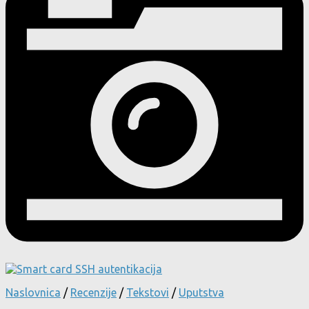
Naslovnica
/
Recenzije
/
Tekstovi
/
Uputstva