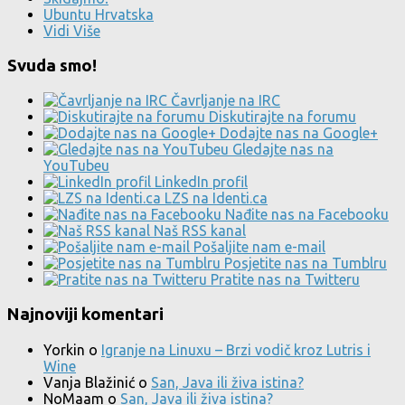
Ubuntu Hrvatska
Vidi Više
Svuda smo!
Čavrljanje na IRC
Diskutirajte na forumu
Dodajte nas na Google+
Gledajte nas na
YouTubeu
LinkedIn profil
LZS na Identi.ca
Nađite nas na Facebooku
Naš RSS kanal
Pošaljite nam e-mail
Posjetite nas na Tumblru
Pratite nas na Twitteru
Najnoviji komentari
Yorkin
o
Igranje na Linuxu – Brzi vodič kroz Lutris i
Wine
Vanja Blažinić
o
San, Java ili živa istina?
NoMaam
o
San, Java ili živa istina?