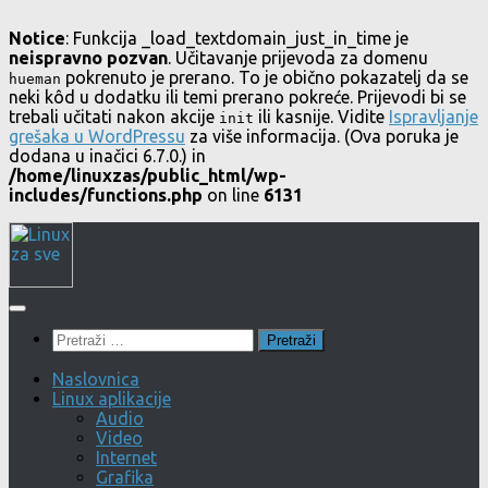
Notice
: Funkcija _load_textdomain_just_in_time je
neispravno pozvan
. Učitavanje prijevoda za domenu
pokrenuto je prerano. To je obično pokazatelj da se
hueman
neki kôd u dodatku ili temi prerano pokreće. Prijevodi bi se
trebali učitati nakon akcije
ili kasnije. Vidite
Ispravljanje
init
grešaka u WordPressu
za više informacija. (Ova poruka je
dodana u inačici 6.7.0.) in
/home/linuxzas/public_html/wp-
includes/functions.php
on line
6131
Skip
to
content
Pretraži:
Naslovnica
Linux aplikacije
Audio
Video
Internet
Grafika