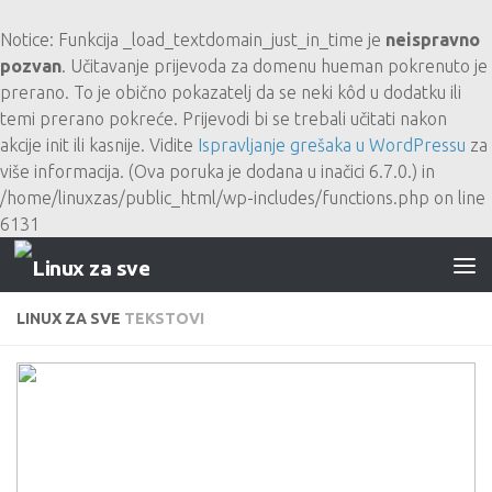
Skip to content
Notice
: Funkcija _load_textdomain_just_in_time je
neispravno
pozvan
. Učitavanje prijevoda za domenu
hueman
pokrenuto je
prerano. To je obično pokazatelj da se neki kôd u dodatku ili
temi prerano pokreće. Prijevodi bi se trebali učitati nakon
akcije
init
ili kasnije. Vidite
Ispravljanje grešaka u WordPressu
za
više informacija. (Ova poruka je dodana u inačici 6.7.0.) in
/home/linuxzas/public_html/wp-includes/functions.php
on line
6131
LINUX ZA SVE
TEKSTOVI