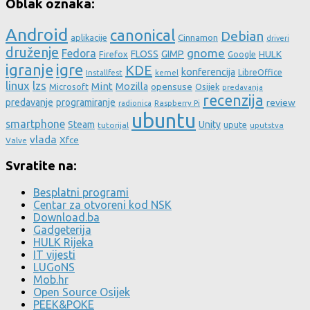
Oblak oznaka:
Android
canonical
Debian
aplikacije
Cinnamon
driveri
druženje
gnome
Fedora
FLOSS
GIMP
HULK
Firefox
Google
igre
igranje
KDE
konferencija
LibreOffice
Installfest
kernel
linux
lzs
Mint
Mozilla
Microsoft
opensuse
Osijek
predavanja
recenzija
predavanje
programiranje
review
Raspberry Pi
radionica
ubuntu
smartphone
Steam
Unity
upute
tutorijal
uputstva
vlada
Xfce
Valve
Svratite na:
Besplatni programi
Centar za otvoreni kod NSK
Download.ba
Gadgeterija
HULK Rijeka
IT vijesti
LUGoNS
Mob.hr
Open Source Osijek
PEEK&POKE