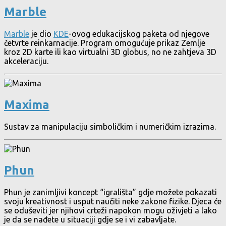
Marble
Marble
je dio
KDE
-ovog edukacijskog paketa od njegove
četvrte reinkarnacije. Program omogućuje prikaz Zemlje
kroz 2D karte ili kao virtualni 3D globus, no ne zahtjeva 3D
akceleraciju.
Maxima
Sustav za manipulaciju simboličkim i numeričkim izrazima.
Phun
Phun je zanimljivi koncept “igrališta” gdje možete pokazati
svoju kreativnost i usput naučiti neke zakone fizike. Djeca će
se oduševiti jer njihovi crteži napokon mogu oživjeti a lako
je da se nađete u situaciji gdje se i vi zabavljate.