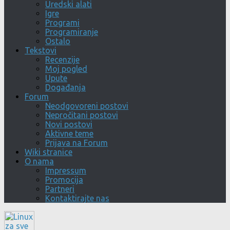
Uredski alati
Igre
Programi
Programiranje
Ostalo
Tekstovi
Recenzije
Moj pogled
Upute
Događanja
Forum
Neodgovoreni postovi
Nepročitani postovi
Novi postovi
Aktivne teme
Prijava na Forum
Wiki stranice
O nama
Impressum
Promocija
Partneri
Kontaktirajte nas