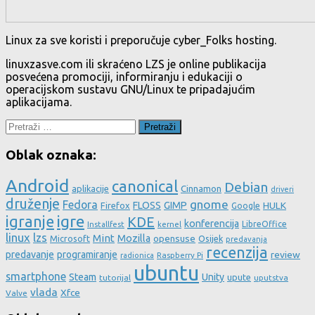
Linux za sve koristi i preporučuje cyber_Folks hosting.
linuxzasve.com ili skraćeno LZS je online publikacija
posvećena promociji, informiranju i edukaciji o
operacijskom sustavu GNU/Linux te pripadajućim
aplikacijama.
Pretraži:
Oblak oznaka:
Android
canonical
Debian
aplikacije
Cinnamon
driveri
druženje
gnome
Fedora
FLOSS
GIMP
HULK
Firefox
Google
igre
igranje
KDE
konferencija
LibreOffice
Installfest
kernel
linux
lzs
Mint
Mozilla
Microsoft
opensuse
Osijek
predavanja
recenzija
predavanje
programiranje
review
Raspberry Pi
radionica
ubuntu
smartphone
Steam
Unity
upute
tutorijal
uputstva
vlada
Xfce
Valve