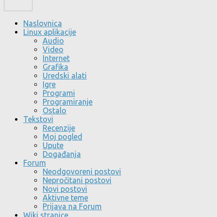
Naslovnica
Linux aplikacije
Audio
Video
Internet
Grafika
Uredski alati
Igre
Programi
Programiranje
Ostalo
Tekstovi
Recenzije
Moj pogled
Upute
Događanja
Forum
Neodgovoreni postovi
Nepročitani postovi
Novi postovi
Aktivne teme
Prijava na Forum
Wiki stranice