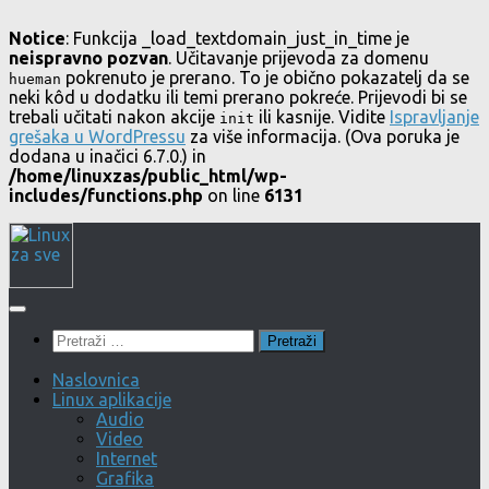
Notice
: Funkcija _load_textdomain_just_in_time je
neispravno pozvan
. Učitavanje prijevoda za domenu
pokrenuto je prerano. To je obično pokazatelj da se
hueman
neki kôd u dodatku ili temi prerano pokreće. Prijevodi bi se
trebali učitati nakon akcije
ili kasnije. Vidite
Ispravljanje
init
grešaka u WordPressu
za više informacija. (Ova poruka je
dodana u inačici 6.7.0.) in
/home/linuxzas/public_html/wp-
includes/functions.php
on line
6131
Skip
to
content
Pretraži:
Naslovnica
Linux aplikacije
Audio
Video
Internet
Grafika