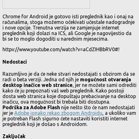
Chrome for Android je gotovo isti preglednik kao i onaj na
računalima, stoga možemo očekivati učestale nadogradnje
i nove opcije. Trenutna verzija ne zamjenjuje internet
preglednik koji dolazi na ICS, ali Google je nagovijestio da
bi se to moglo dogoditi u narednim mjesecima.
httpv://www.youtube.com/watch?v=aCdZIHBbRV0#!
Nedostaci
Razumljivo je da će neke stvari nedostajati s obzirom da se
radi o beta verziji. Jedna od njih je
mogućnost otvaranja
desktop inačice web stranice
, jer ne možete sami odrediti
kako će ju prepoznati vaš web preglednik. Kako postoji
dosta web stranica koje dopuštaju prebacivanje na desktop
inačicu, ova mogućnost bi trebala biti dostupna.
Podrška za Adobe Flash
nije nešto što će nam nedostajati
jer je
Adobe ionako rekao zbogom Androidu
, a ukoliko vam
je potreban Flash sigurno ćete nastaviti koristiti internet
preglednik koji je došao s Androidom.
Zaključak