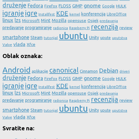
druženje
gnome
Fedora
FLOSS
GIMP
HULK
Firefox
Google
igre
igranje
KDE
konferencija
LibreOffice
Installfest
kernel
linux
lzs
Mint
Mozilla
Microsoft
opensuse
Osijek
predavanja
recenzija
predavanje
programiranje
review
Raspberry Pi
radionica
ubuntu
smartphone
Steam
Unity
upute
tutorijal
uputstva
vlada
Xfce
Valve
Oblak oznaka:
Android
canonical
Debian
aplikacije
Cinnamon
driveri
druženje
gnome
Fedora
FLOSS
GIMP
HULK
Firefox
Google
igre
igranje
KDE
konferencija
LibreOffice
Installfest
kernel
linux
lzs
Mint
Mozilla
Microsoft
opensuse
Osijek
predavanja
recenzija
predavanje
programiranje
review
Raspberry Pi
radionica
ubuntu
smartphone
Steam
Unity
upute
tutorijal
uputstva
vlada
Xfce
Valve
Svratite na: