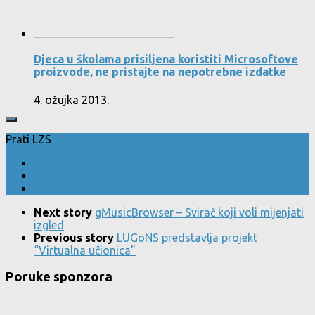
Djeca u školama prisiljena koristiti Microsoftove
proizvode, ne pristajte na nepotrebne izdatke
4. ožujka 2013.
Prati LZS
Next story
gMusicBrowser – Svirač koji voli mijenjati
izgled
Previous story
LUGoNS predstavlja projekt
“Virtualna učionica”
Poruke sponzora