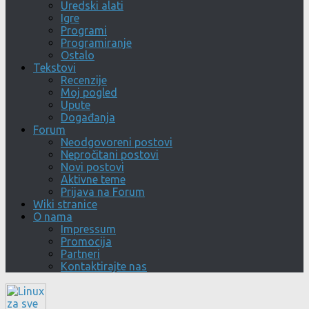
Uredski alati
Igre
Programi
Programiranje
Ostalo
Tekstovi
Recenzije
Moj pogled
Upute
Događanja
Forum
Neodgovoreni postovi
Nepročitani postovi
Novi postovi
Aktivne teme
Prijava na Forum
Wiki stranice
O nama
Impressum
Promocija
Partneri
Kontaktirajte nas