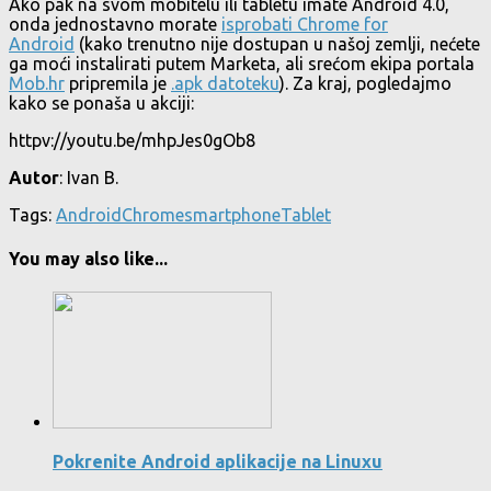
Ako pak na svom mobitelu ili tabletu imate Android 4.0,
onda jednostavno morate
isprobati Chrome for
Android
(kako trenutno nije dostupan u našoj zemlji, nećete
ga moći instalirati putem Marketa, ali srećom ekipa portala
Mob.hr
pripremila je
.apk datoteku
). Za kraj, pogledajmo
kako se ponaša u akciji:
httpv://youtu.be/mhpJes0gOb8
Autor
: Ivan B.
Tags:
Android
Chrome
smartphone
Tablet
You may also like...
Pokrenite Android aplikacije na Linuxu