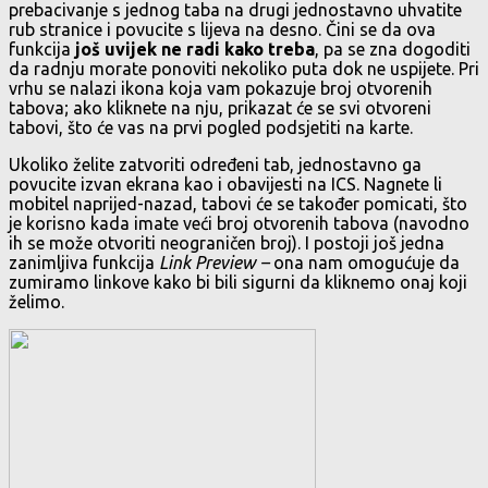
prebacivanje s jednog taba na drugi jednostavno uhvatite
rub stranice i povucite s lijeva na desno. Čini se da ova
funkcija
još uvijek ne radi kako treba
, pa se zna dogoditi
da radnju morate ponoviti nekoliko puta dok ne uspijete. Pri
vrhu se nalazi ikona koja vam pokazuje broj otvorenih
tabova; ako kliknete na nju, prikazat će se svi otvoreni
tabovi, što će vas na prvi pogled podsjetiti na karte.
Ukoliko želite zatvoriti određeni tab, jednostavno ga
povucite izvan ekrana kao i obavijesti na ICS. Nagnete li
mobitel naprijed-nazad, tabovi će se također pomicati, što
je korisno kada imate veći broj otvorenih tabova (navodno
ih se može otvoriti neograničen broj). I postoji još jedna
zanimljiva funkcija
Link Preview –
ona nam omogućuje da
zumiramo linkove kako bi bili sigurni da kliknemo onaj koji
želimo.