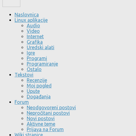
Naslovnica
Linux aplikacije
Audio
Video
Internet
Grafika
Uredski alati
Igre
Programi
Programiranje
Ostalo
Tekstovi
Recenzije
Moj pogled
Upute
Događanja
Forum
Neodgovoreni postovi
Nepročitani postovi
Novi postovi
Aktivne teme
Prijava na Forum
Wiki stranice