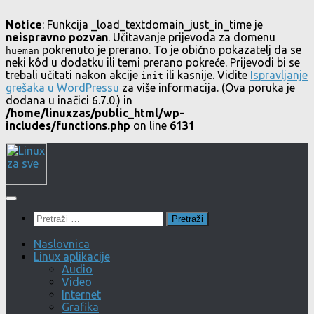
Notice
: Funkcija _load_textdomain_just_in_time je
neispravno pozvan
. Učitavanje prijevoda za domenu
pokrenuto je prerano. To je obično pokazatelj da se
hueman
neki kôd u dodatku ili temi prerano pokreće. Prijevodi bi se
trebali učitati nakon akcije
ili kasnije. Vidite
Ispravljanje
init
grešaka u WordPressu
za više informacija. (Ova poruka je
dodana u inačici 6.7.0.) in
/home/linuxzas/public_html/wp-
includes/functions.php
on line
6131
Skip
to
content
Pretraži:
Naslovnica
Linux aplikacije
Audio
Video
Internet
Grafika