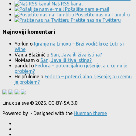
Naš RSS kanal
Pošaljite nam e-mail
Posjetite nas na Tumblru
Pratite nas na Twitteru
Najnoviji komentari
Yorkin
o
Igranje na Linuxu – Brzi vodič kroz Lutris i
Wine
Vanja Blažinić
o
San, Java ili živa istina?
NoMaam
o
San, Java ili živa istina?
pandul
o
Fedora – potencijalno rješenje; a u čemu je
problem?
Helpfulnine
o
Fedora – potencijalno rješenje; a u čemu
je problem?
Linux za sve © 2026. CC-BY-SA 3.0
Powered by
- Designed with the
Hueman theme