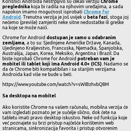
Korisnici Androida nestrpljivo su čekali verziju
Chrome
preglednika
koja bi radila na njihovim uređajima, a sada
napokon imamo mogućnost isprobati
Chrome for
Android
. Trenutna verzija je još uvijek u
beta fazi
, stoga joj
nećemo (previše) zamjeriti neke sitne nedostatke ili greške
na koje se može naići.
Chrome for Android
dostupan je samo u odabranim
zemljama
, a to su: Sjedinjene Američke Države, Kanada,
Ujedinjeno Kraljevstvo, Francuska, Njemačka, Španjolska,
Australija, Japan, Korea, Meksiko, Argentina i Brazil. Da
biste isprobali Chrome for Android
potreban vam je
mobitel ili tablet koji ima Android 4.0+ (ICS)
. Nadamo se
da će Chrome biti kompatibilan i sa starijim verzijama
Androida kad više ne bude u beti.
httpv://www.youtube.com/watch?v=sWIBzhvbQ8M
Sa desktopa na mobitel
Ako koristite Chrome na vašem računalu, mobilna verzija će
vam izgledati poznato jer je sučelje slično, dok ćete na
tabletu imati pravo desktop iskustvo. Neke od funkcija koje
već poznajete su brzi pristup najčešće korištenim web
stranicama, sinkronizacija favorita i pristup otvorenim