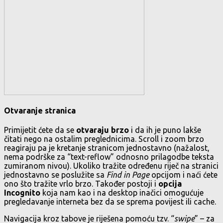
Otvaranje stranica
Primijetit ćete da se
otvaraju brzo
i da ih je puno lakše
čitati nego na ostalim preglednicima. Scroll i zoom brzo
reagiraju pa je kretanje stranicom jednostavno (nažalost,
nema podrške za “text-reflow” odnosno prilagodbe teksta
zumiranom nivou). Ukoliko tražite određenu riječ na stranici
jednostavno se poslužite sa
Find in Page
opcijom i naći ćete
ono što tražite vrlo brzo. Također postoji i
opcija
Incognito
koja nam kao i na desktop inačici omogućuje
pregledavanje interneta bez da se sprema povijest ili cache.
Navigacija kroz tabove je riješena pomoću tzv. “
swipe
” – za