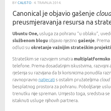
BY
CALISTO
·
4. TRAVNJA 2014.
Canonical je objavio gašenje
clou
preusmjeravanja resursa na strat
Ubuntu One,
usluga za pohranu “u oblaku”, uvedena
službenom blogu
objavio njezino
gašenje
. Prema 
odluci su
okretanje važnijim strateškim projekt
Strateškim se razvojem smatra
multiplatformsko
telefone. Prema dosadašnjim iskustvima, razvojni alat
rješenja su razvijana da bi korisnicima ponudila raz
ravnopravno
natjecati
s ostalim pružateljima
cloud
besplatnog prostora za pohranu. Poboljšanje uslug
trenutku nije spreman. Umjesto toga, sredstva se 
istaknuti usluge njihovih partnera.