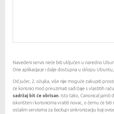
Navedeni servis neće biti uključen u naredno Ubunt
One aplikacija je i dalje dostupna u sklopu Ubuntu
Od jučer, 2. ožujka, više nije moguće zakupiti pro
će korisnici moći preuzimati sadržaje s vlastitih ra
sadržaj bit će
obrisan
. Isto tako, Canonical jamči 
iskorišten i korisnicima vratiti novac, o čemu će biti
ostalim servisima za
backup
i sinkronizaciju koji o