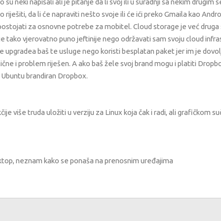
su neki napisali ali je pitanje da li svoj ili u suradnji sa nekim drugim 
riješiti, da li će napraviti nešto svoje ili će ići preko Gmaila kao Andr
ti postojati za osnovne potrebe za mobitel. Cloud storage je već druga s
 je tako vjerovatno puno jeftinije nego održavati sam svoju cloud infra
a ne upgradea baš te usluge nego koristi besplatan paket jer im je dovol
lične i problem riješen. A ako baš žele svoj brand mogu i platiti Dropb
na Ubuntu brandiran Dropbox.
e više truda uložiti u verziju za Linux koja čak i radi, ali grafičkom su
esktop, neznam kako se ponaša na prenosnim uređajima