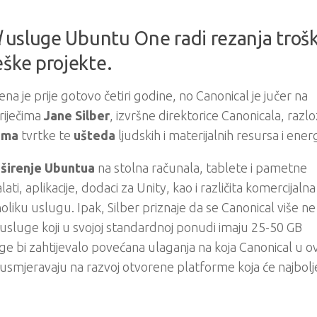
d
usluge Ubuntu One radi rezanja trošk
eške projekte.
 je prije gotovo četiri godine, no Canonical je jučer na
riječima
Jane Silber
, izvršne direktorice Canonicala, razlo
ima
tvrtke te
ušteda
ljudskih i materijalnih resursa i energ
 širenje Ubuntua
na stolna računala, tablete i pametne
i, aplikacije, dodaci za Unity, kao i različita komercijalna
noliku uslugu. Ipak, Silber priznaje da se Canonical više 
usluge koji u svojoj standardnoj ponudi imaju 25-50 GB
e bi zahtijevalo povećana ulaganja na koja Canonical u 
usmjeravaju na razvoj otvorene platforme koja će najbolj