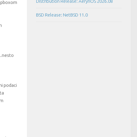
Distribution Release: AerynOS 2026.08
dropboxom
BSD Release: NetBSD 11.0
m
d..nesto
ni podaci
sta
im