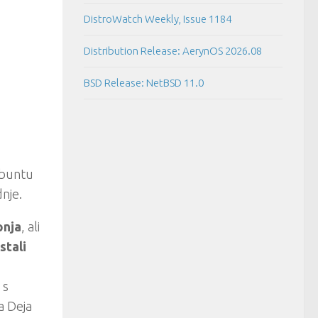
DistroWatch Weekly, Issue 1184
Distribution Release: AerynOS 2026.08
BSD Release: NetBSD 11.0
Ubuntu
nje.
ipnja
, ali
stali
 s
a Deja