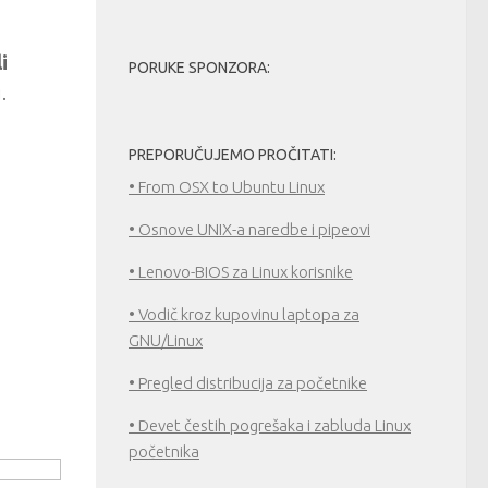
i
PORUKE SPONZORA:
.
PREPORUČUJEMO PROČITATI:
• From OSX to Ubuntu Linux
• Osnove UNIX-a naredbe i pipeovi
• Lenovo-BIOS za Linux korisnike
• Vodič kroz kupovinu laptopa za
GNU/Linux
• Pregled distribucija za početnike
• Devet čestih pogrešaka i zabluda Linux
početnika