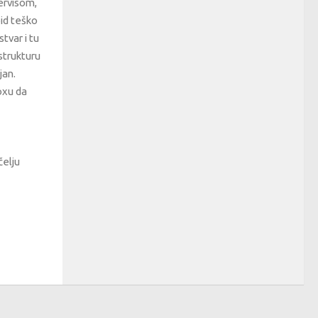
servisom,
oid teško
tvar i tu
strukturu
jan.
oxu da
čelju