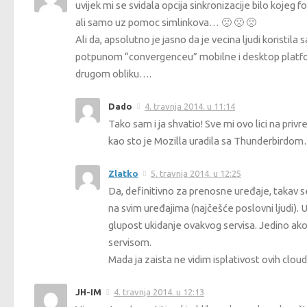
uvijek mi se svidala opcija sinkronizacije bilo koje
ali samo uz pomoc simlinkova… 🙁 🙁 🙁
Ali da, apsolutno je jasno da je vecina ljudi koristila 
potpunom “convergenceu” mobilne i desktop platfor
drugom obliku….
Dado
4. travnja 2014. u 11:14
Tako sam i ja shvatio! Sve mi ovo lici na pri
kao sto je Mozilla uradila sa Thunderbirdo
Zlatko
5. travnja 2014. u 12:25
Da, definitivno za prenosne uređaje, takav s
na svim uređajima (najčešće poslovni ljudi). 
glupost ukidanje ovakvog servisa. Jedino ako 
servisom.
Mada ja zaista ne vidim isplativost ovih cloud
JH-IM
4. travnja 2014. u 12:13