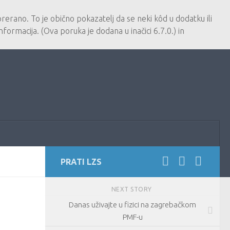
erano. To je obično pokazatelj da se neki kôd u dodatku ili
nformacija. (Ova poruka je dodana u inačici 6.7.0.) in
PRATI LZS
NEXT STORY
Danas uživajte u fizici na zagrebačkom
PMF-u