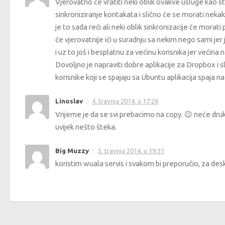
Vjerovatno će vratiti neki oblik ovakve usluge kao što 
sinkroniziranje kontakata i slično će se morati nekako 
je to sada reći ali neki oblik sinkronizacije će mora
će vjerovatnije ići u suradnju sa nekim nego sami jer
i uz to još i besplatnu za većinu korisnika jer većin
Dovoljno je napraviti dobre aplikacije za Dropbox i s
korisnike koji se spajaju sa Ubuntu aplikacija spaja 
Linoslav
4. travnja 2014. u 17:26
Vrijeme je da se svi prebacimo na copy. 😉 neće drukčij
uvijek nešto šteka.
Big Muzzy
5. travnja 2014. u 19:31
koristim wuala servis i svakom bi preporučio, za d