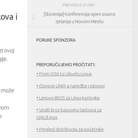
PREVIOUS STORY
[Slovenija] Konferencija open source
ova i
rješenja u Novom Mestu
PORUKE SPONZORA
zi ovoj
ije.
PREPORUČUJEMO PROČITATI:
• From OSX to Ubuntu Linux
• Osnove UNIX-a naredbe i pipeovi
ne može
• Lenovo-BIOS za Linux korisnike
ovom
• Vodič kroz kupovinu laptopa za
e
GNU/Linux
• Pregled distribucija za početnike