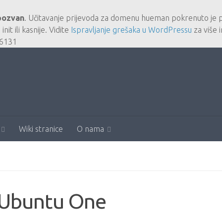
pozvan
. Učitavanje prijevoda za domenu
hueman
pokrenuto je pr
e
init
ili kasnije. Vidite
Ispravljanje grešaka u WordPressu
za više i
6131
Wiki stranice
O nama
u Ubuntu One