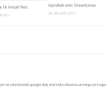
Isprobali smo: DreamLinux
a 16 Install fest
28. VELJAČE 2012.
A 2011.
jer ne zele koristiti google disk, ima li itko iskustva sa mega i je li sig