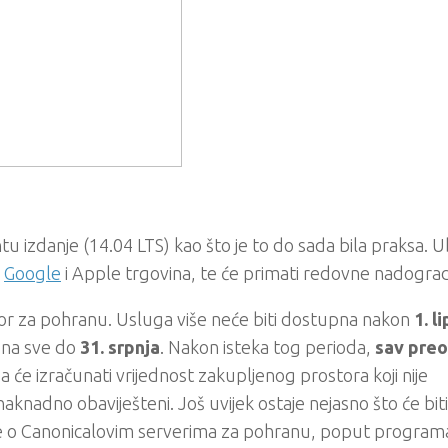
u izdanje (14.04 LTS) kao što je to do sada bila praksa. 
,
Google
i Apple trgovina, te će primati redovne nadograd
stor za pohranu. Usluga više neće biti dostupna nakon
1. l
čuna sve do
31. srpnja
. Nakon isteka tog perioda,
sav preo
da će izračunati vrijednost zakupljenog prostora koji nije
 naknadno obaviješteni. Još uvijek ostaje nejasno što će biti
vise o Canonicalovim serverima za pohranu, poput program