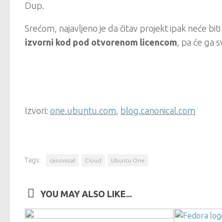
Dup.
Srećom, najavljeno je da čitav projekt ipak neće bi
izvorni kod pod otvorenom licencom
, pa će ga s
Izvori:
one.ubuntu.com
,
blog.canonical.com
Tags:
canonical
Cloud
Ubuntu One
YOU MAY ALSO LIKE...