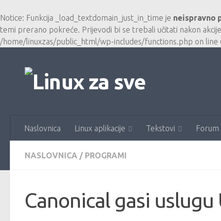
Skip to content
Notice
: Funkcija _load_textdomain_just_in_time je
neispravno 
temi prerano pokreće. Prijevodi bi se trebali učitati nakon akcij
/home/linuxzas/public_html/wp-includes/functions.php
on line
Naslovnica
Linux aplikacije
Tekstovi
Forum
NASLOVNICA
/
PROGRAMI
Canonical gasi uslug