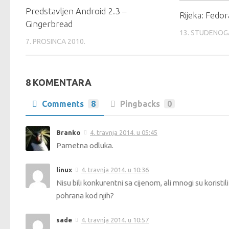
Predstavljen Android 2.3 –
Rijeka: Fedor
Gingerbread
13. STUDENOG
7. PROSINCA 2010.
8 KOMENTARA
Comments
8
Pingbacks
0
Branko
4. travnja 2014. u 05:45
Pametna odluka.
linux
4. travnja 2014. u 10:36
Nisu bili konkurentni sa cijenom, ali mnogi su koristili 
pohrana kod njih?
sade
4. travnja 2014. u 10:57