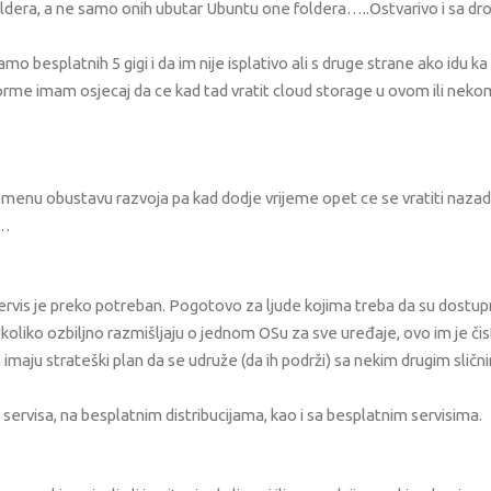
g foldera, a ne samo onih ubutar Ubuntu one foldera…..Ostvarivo i sa 
samo besplatnih 5 gigi i da im nije isplativo ali s druge strane ako idu ka
me imam osjecaj da ce kad tad vratit cloud storage u ovom ili neko
vremenu obustavu razvoja pa kad dodje vrijeme opet ce se vratiti naza
m…
ervis je preko potreban. Pogotovo za ljude kojima treba da su dostup
Ukoliko ozbiljno razmišljaju o jednom OSu za sve uređaje, ovo im je či
imaju strateški plan da se udruže (da ih podrži) sa nekim drugim sličn
 servisa, na besplatnim distribucijama, kao i sa besplatnim servisima.