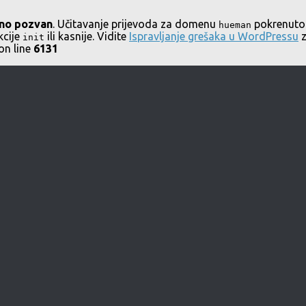
no pozvan
. Učitavanje prijevoda za domenu
pokrenuto 
hueman
kcije
ili kasnije. Vidite
Ispravljanje grešaka u WordPressu
z
init
on line
6131