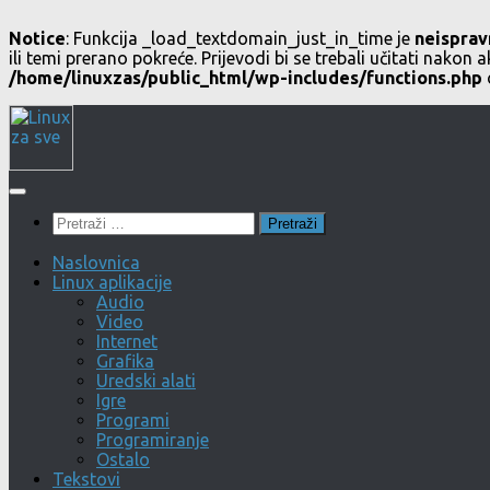
Notice
: Funkcija _load_textdomain_just_in_time je
neisprav
ili temi prerano pokreće. Prijevodi bi se trebali učitati nakon a
/home/linuxzas/public_html/wp-includes/functions.php
Skip
to
content
Pretraži:
Naslovnica
Linux aplikacije
Audio
Video
Internet
Grafika
Uredski alati
Igre
Programi
Programiranje
Ostalo
Tekstovi