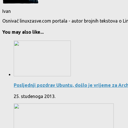
Ivan
Osnivač linuxzasve.com portala - autor brojnih tekstova o Li
You may also like...
Posljednji pozdrav Ubuntu, došlo je vrijeme za Arc
25. studenoga 2013.