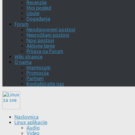
Recenzije
Moj pogled
Upute
Događanja
Forum
Neodgovoreni postovi
Nepročitani postovi
Novi postovi
Aktivne teme
Prijava na Forum
Wiki stranice
O nama
Impressum
Promocija
Partneri
Kontaktirajte nas
Naslovnica
Linux aplikacije
Audio
Video