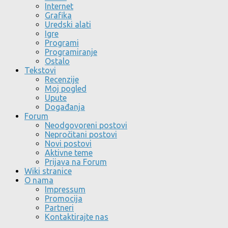
Internet
Grafika
Uredski alati
Igre
Programi
Programiranje
Ostalo
Tekstovi
Recenzije
Moj pogled
Upute
Događanja
Forum
Neodgovoreni postovi
Nepročitani postovi
Novi postovi
Aktivne teme
Prijava na Forum
Wiki stranice
O nama
Impressum
Promocija
Partneri
Kontaktirajte nas