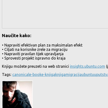
Naučite kako:
• Napraviti efektivan plan za maksimalan efekt
• Ciljati na korisnike zrele za migraciju
• Napraviti pravilan tijek upravljanja
• Sprovesti projekt ispravno do kraja
Knjigu možete preuzeti na web stranici
insights.ubuntu.com
(
Tags:
canonical
e-book
e-knjiga
knjiga
migracija
ubuntu
uputstv