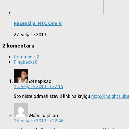
Recenzija: HTC One V
27. veljače 2013.
2 komentara
Comments
2
Pingbacks
0
lol
napisao:
15. veljače 2013. u 22:15
Sto niste odmah stavili link na knjigu
http://insights.u
Milan
napisao:
15. veljače 2013. u 22:46