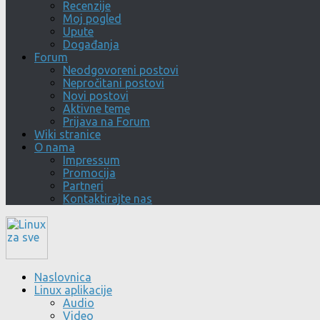
Recenzije
Moj pogled
Upute
Događanja
Forum
Neodgovoreni postovi
Nepročitani postovi
Novi postovi
Aktivne teme
Prijava na Forum
Wiki stranice
O nama
Impressum
Promocija
Partneri
Kontaktirajte nas
Naslovnica
Linux aplikacije
Audio
Video