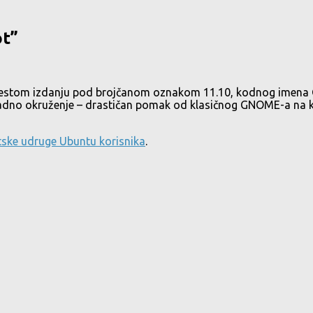
ot”
tnaestom izdanju pod brojčanom oznakom 11.10, kodnog imena
adno okruženje – drastičan pomak od klasičnog GNOME-a na koj
tske udruge Ubuntu korisnika
.