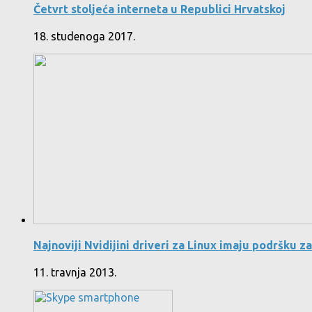
Četvrt stoljeća interneta u Republici Hrvatskoj
18. studenoga 2017.
Najnoviji Nvidijini driveri za Linux imaju podršku z
11. travnja 2013.