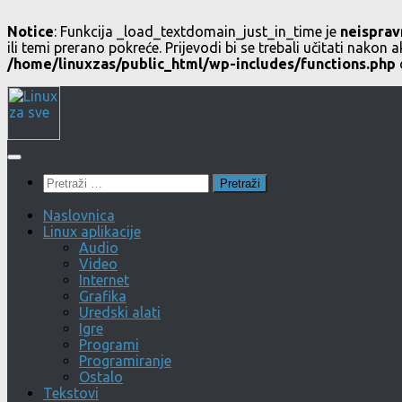
Notice
: Funkcija _load_textdomain_just_in_time je
neisprav
ili temi prerano pokreće. Prijevodi bi se trebali učitati nakon a
/home/linuxzas/public_html/wp-includes/functions.php
Skip
to
content
Pretraži:
Naslovnica
Linux aplikacije
Audio
Video
Internet
Grafika
Uredski alati
Igre
Programi
Programiranje
Ostalo
Tekstovi