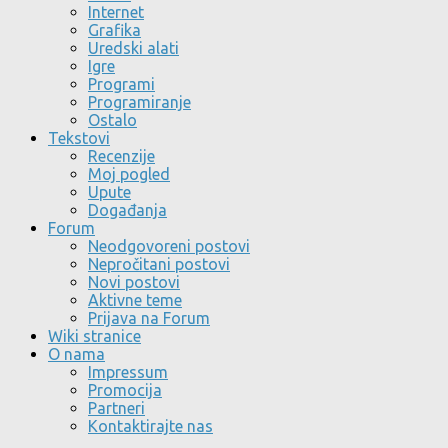
Internet
Grafika
Uredski alati
Igre
Programi
Programiranje
Ostalo
Tekstovi
Recenzije
Moj pogled
Upute
Događanja
Forum
Neodgovoreni postovi
Nepročitani postovi
Novi postovi
Aktivne teme
Prijava na Forum
Wiki stranice
O nama
Impressum
Promocija
Partneri
Kontaktirajte nas