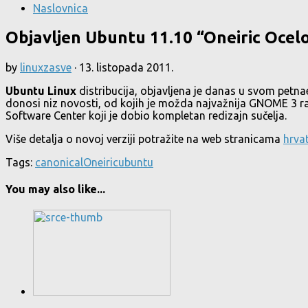
Naslovnica
Objavljen Ubuntu 11.10 “Oneiric Ocel
by
linuxzasve
·
13. listopada 2011.
Ubuntu Linux
distribucija, objavljena je danas u svom pe
donosi niz novosti, od kojih je možda najvažnija GNOME 3 r
Software Center koji je dobio kompletan redizajn sučelja.
Više detalja o novoj verziji potražite na web stranicama
hrva
Tags:
canonical
Oneiric
ubuntu
You may also like...