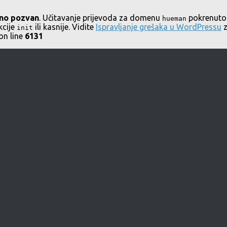
no pozvan
. Učitavanje prijevoda za domenu
pokrenuto 
hueman
kcije
ili kasnije. Vidite
Ispravljanje grešaka u WordPressu
z
init
on line
6131