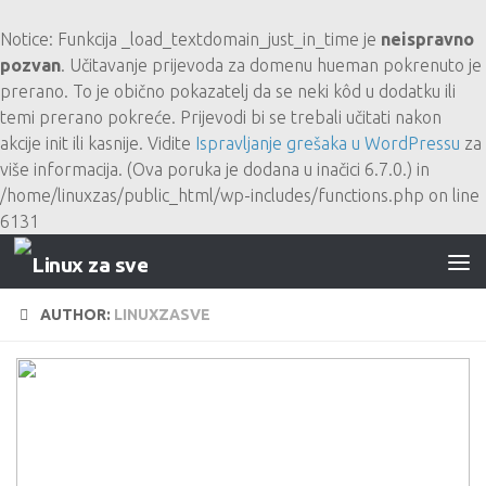
Skip to content
Notice
: Funkcija _load_textdomain_just_in_time je
neispravno
pozvan
. Učitavanje prijevoda za domenu
hueman
pokrenuto je
prerano. To je obično pokazatelj da se neki kôd u dodatku ili
temi prerano pokreće. Prijevodi bi se trebali učitati nakon
akcije
init
ili kasnije. Vidite
Ispravljanje grešaka u WordPressu
za
više informacija. (Ova poruka je dodana u inačici 6.7.0.) in
/home/linuxzas/public_html/wp-includes/functions.php
on line
6131
AUTHOR:
LINUXZASVE