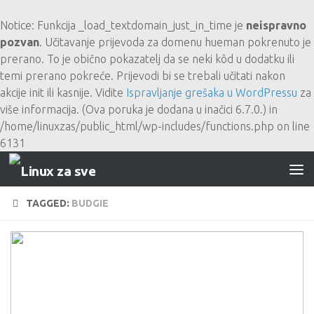
Skip to content
Notice
: Funkcija _load_textdomain_just_in_time je
neispravno
pozvan
. Učitavanje prijevoda za domenu
hueman
pokrenuto je
prerano. To je obično pokazatelj da se neki kôd u dodatku ili
temi prerano pokreće. Prijevodi bi se trebali učitati nakon
akcije
init
ili kasnije. Vidite
Ispravljanje grešaka u WordPressu
za
više informacija. (Ova poruka je dodana u inačici 6.7.0.) in
/home/linuxzas/public_html/wp-includes/functions.php
on line
6131
TAGGED:
BUDGIE