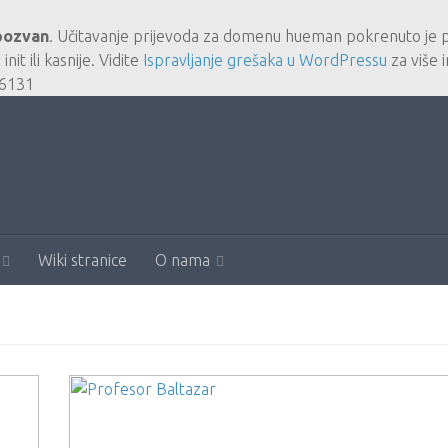
pozvan
. Učitavanje prijevoda za domenu
hueman
pokrenuto je pr
e
init
ili kasnije. Vidite
Ispravljanje grešaka u WordPressu
za više i
6131
Wiki stranice
O nama