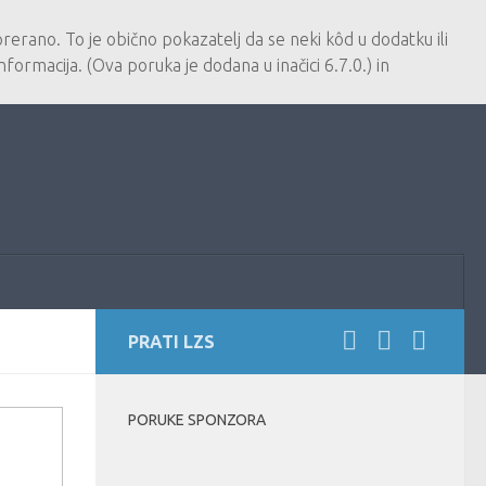
erano. To je obično pokazatelj da se neki kôd u dodatku ili
nformacija. (Ova poruka je dodana u inačici 6.7.0.) in
PRATI LZS
PORUKE SPONZORA