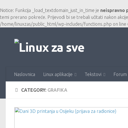
Skip to content
Notice
: Funkcija _load_textdomain_just_in_time je
neispravno 
temi prerano pokreće. Prijevodi bi se trebali učitati nakon akcij
/home/linuxzas/public_html/wp-includes/functions.php
on line
Naslovnica
Linux aplikacije
Tekstovi
Forum
CATEGORY:
GRAFIKA