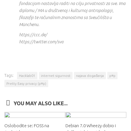
fondacijom nastavlja raditi na cilju privatnosti za sve. Ima
diplomu / MA u društvenoj i kulturnoj antropologiji,
filozofiji te računalnim znanostima sa Sveučilišta u
Münchenu.
https://ccc.de/
https://twitter.com/sva
Tags:
Hacklab01
internet sigurnost
najava događanja
p≡p
Pretty Easy privacy (p≡p)
YOU MAY ALSO LIKE...
Oslobodite se: FOSS na
Debian 7.0 Wheezy dobio i