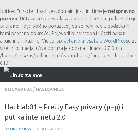
Skip to content
Notice
: Funkcija _load_textdomain_just_in_time je
neispravno
pozvan
. Učitavanje prijevoda za domenu
hueman
pokrenuto je
prerano. To je obično pokazatelj da se neki kôd u dodatku ili
temi prerano pokreće. Prijevodi bi se trebali učitati nakon
akcije
init
ili kasnije. Vidite
Ispravljanje grešaka u WordPressu
za
više informacija. (Ova poruka je dodana u inačici 6.7.0.) in
/home/linuxzas/public_html/wp-includes/functions.php
on line
6131
DOGAĐANJA
/
NASLOVNICA
Hacklab01 – Pretty Easy privacy (p≡p) i
put ka internetu 2.0
BY
LINUXZASVE
·
5. RUJNA 2017.