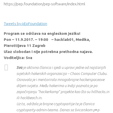
https://pep.foundation/pep-software/index.html
Tweets by pEpFoundation
Program se održava na engleskom jeziku!
Pon – 11.9.2017. – 19:00 – hacklab01, Medika,
Pierottijeva 11 Zagreb
Ulaz slobodan i nije potrebna prethodna najava.
Voditeljica: Sva
Sva
je aktivna članica i sjedi u upravi jedne od najstarijih
svjetskih hakerskih organizacija – Chaos Computer Clubu.
Osnovala je i mentorirala mnogobrojne hackerspaceove
diljem svijeta. Među hakerima u Indiji poznata je po
započinjanju “hackerkamp” projekte kao što su hillhacks.in
ili hackbeach.in.
Uz to, održala je brojne cryptopartije te je članica
cryptoparty-admin-teama. Danas sa švicarskom p≡p