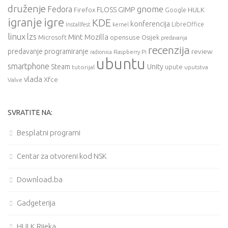
druženje
gnome
Fedora
FLOSS
GIMP
HULK
Firefox
Google
igre
igranje
KDE
konferencija
LibreOffice
Installfest
kernel
linux
lzs
Mint
Mozilla
Microsoft
opensuse
Osijek
predavanja
recenzija
predavanje
programiranje
review
Raspberry Pi
radionica
ubuntu
smartphone
Steam
Unity
upute
tutorijal
uputstva
vlada
Xfce
Valve
SVRATITE NA:
Besplatni programi
Centar za otvoreni kod NSK
Download.ba
Gadgeterija
HULK Rijeka