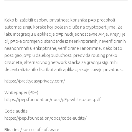
Kako bi zaštitili osobnu privatnost korisnika p≡p protokoli
automatiziraju korake koji polaznici uče na cryptopartijima. Za
laku integraciju u aplikacije p≡p nudi jednostavne APIje. Krajnji je
cilj p≡p-a promijeniti standarde iz neenkriptiranih, neverificiranih i
neanonimnih u enkriptirane, verificirane i anonimne. Kako bi to
postigao, p≡p u dalekoj budućnosti predviđa routing preko
GNUneta, alternativnog network stacka za gradnju sigurnih i
decentraliziranih distribuiranih aplikacija koje čuvaju privatnost.
https://prettyeasyprivacy.com/
Whitepaper (PDF)
https://pep.foundation/docs/pEp-whitepaper.pdf
Code audits
https://pep.foundation/docs/code-audits/
Binaries / source of software