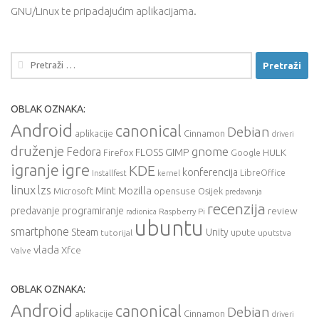
GNU/Linux te pripadajućim aplikacijama.
Pretraži:
OBLAK OZNAKA:
Android
canonical
Debian
aplikacije
Cinnamon
driveri
druženje
gnome
Fedora
FLOSS
GIMP
HULK
Firefox
Google
igre
igranje
KDE
konferencija
LibreOffice
Installfest
kernel
linux
lzs
Mint
Mozilla
Microsoft
opensuse
Osijek
predavanja
recenzija
predavanje
programiranje
review
Raspberry Pi
radionica
ubuntu
smartphone
Steam
Unity
upute
tutorijal
uputstva
vlada
Xfce
Valve
OBLAK OZNAKA:
Android
canonical
Debian
aplikacije
Cinnamon
driveri