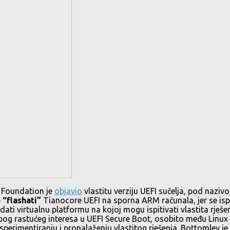
 Foundation je
objavio
vlastitu verziju UEFI sučelja, pod nazi
 “flashati”
Tianocore UEFI na sporna ARM računala, jer se isp
ati virtualnu platformu na kojoj mogu ispitivati vlastita rje
 zbog rastućeg interesa u UEFI Secure Boot, osobito među Linux
perimentiranju i pronalaženju vlastitog rješenja. Bottomley je