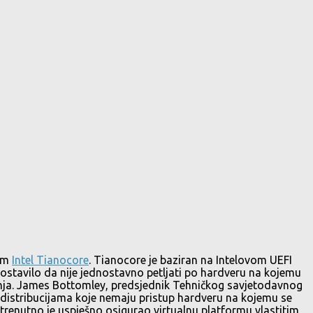
vom
Intel Tianocore
. Tianocore je baziran na Intelovom UEFI
ostavilo da nije jednostavno petljati po hardveru na kojemu
šenja. James Bottomley, predsjednik Tehničkog savjetodavnog
 distribucijama koje nemaju pristup hardveru na kojemu se
 trenutno je uspješno osigurao virtualnu platformu vlastitim