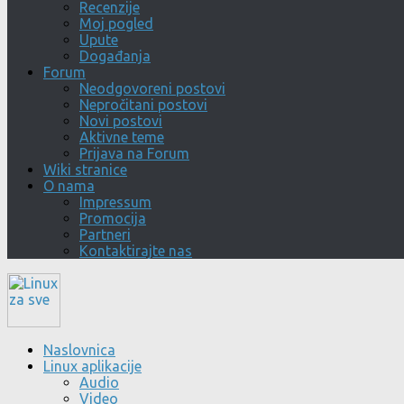
Recenzije
Moj pogled
Upute
Događanja
Forum
Neodgovoreni postovi
Nepročitani postovi
Novi postovi
Aktivne teme
Prijava na Forum
Wiki stranice
O nama
Impressum
Promocija
Partneri
Kontaktirajte nas
Naslovnica
Linux aplikacije
Audio
Video