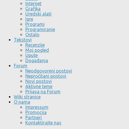
Internet
Grafika
Uredski alati
Igre
Programi
Programiranje
Ostalo
Tekstovi
Recenzije
Moj pogled
Upute
Događanja
Forum
Neodgovoreni postovi
Nepročitani postovi
Novi postovi
Aktivne teme
Prijava na Forum
Wiki stranice
O nama
Impressum
Promocija
Partneri
Kontaktirajte nas