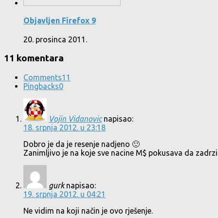
Objavljen Firefox 9
20. prosinca 2011.
11 komentara
Comments
11
Pingbacks
0
Vojin Vidanovic
napisao:
18. srpnja 2012. u 23:18
Dobro je da je resenje nadjeno 🙂
Zanimljivo je na koje sve nacine M$ pokusava da zadr
gurk
napisao:
19. srpnja 2012. u 04:21
Ne vidim na koji način je ovo rješenje.