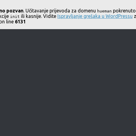
no pozvan
. Učitavanje prijevoda za domenu
pokrenuto 
hueman
kcije
ili kasnije. Vidite
Ispravljanje grešaka u WordPressu
z
init
on line
6131