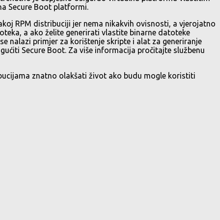
na Secure Boot platformi.
koj RPM distribuciji jer nema nikakvih ovisnosti, a vjerojatno
toteka, a ako želite generirati vlastite binarne datoteke
e nalazi primjer za korištenje skripte i alat za generiranje
gućiti Secure Boot. Za više informacija pročitajte službenu
ibucijama znatno olakšati život ako budu mogle koristiti