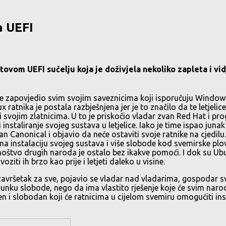
a UEFI
ovom UEFI sučelju koja je doživjela nekoliko zapleta i vidj
 zapovjedio svim svojim saveznicima koji isporučuju Window
atnika je postala razbješnjena jer je to značilo da te letjelice n
tili svojim zlatnicima. U to je priskočio vladar zvan Red Hat i 
staliranje svojeg sustava u letjelice. Iako je time ispao juna
an Canonical i objavio da neće ostaviti svoje ratnike na cjedil
ima instalaciju svojeg sustava i više slobode kod svemirske plo
drugih naroda je ostalo bez ikakve pomoći. I dok su Ubuntu i F
oziti ih brzo kao prije i letjeti daleko u visine.
 završetak za sve, pojavio se vladar nad vladarima, gospodar 
unku slobode, nego da ima vlastito rješenje koje će svim nar
en i slobodan koji će ratnicima u cijelom svemiru omogućiti inst