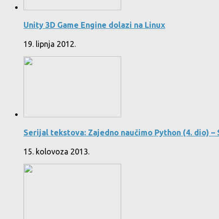
Unity 3D Game Engine dolazi na Linux
19. lipnja 2012.
Serijal tekstova: Zajedno naučimo Python (4. dio) – 
15. kolovoza 2013.