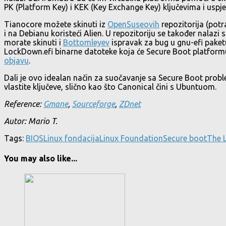
PK (Platform Key) i KEK (Key Exchange Key) ključevima i uspj
Tianocore možete skinuti iz
OpenSuseovih
repozitorija (potr
i na Debianu koristeći Alien. U repozitoriju se također nalazi 
morate skinuti i
Bottomleyev
ispravak za bug u gnu-efi paketu 
LockDown.efi binarne datoteke koja će Secure Boot platformu p
objavu
.
Dali je ovo idealan način za suočavanje sa Secure Boot proble
vlastite ključeve, slično kao što Canonical čini s Ubuntuom.
Reference:
Gmane
,
Sourceforge
,
ZDnet
Autor: Mario T.
Tags:
BIOS
Linux fondacija
Linux Foundation
Secure boot
The 
You may also like...