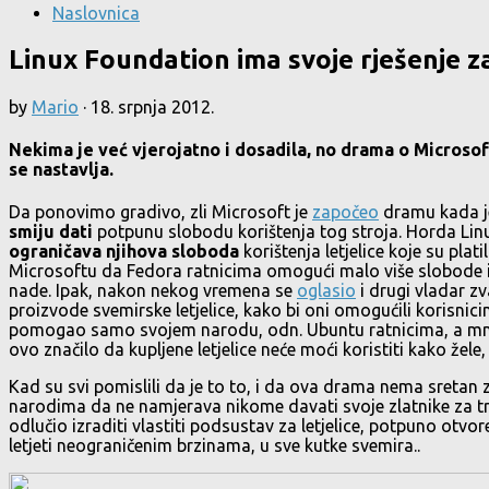
Naslovnica
Linux Foundation ima svoje rješenje z
by
Mario
·
18. srpnja 2012.
Nekima je već vjerojatno i dosadila, no drama o Microsoft
se nastavlja.
Da ponovimo gradivo, zli Microsoft je
započeo
dramu kada je
smiju dati
potpunu slobodu korištenja tog stroja. Horda Linux r
ograničava njihova sloboda
korištenja letjelice koje su pla
Microsoftu da Fedora ratnicima omogući malo više slobode i in
nade. Ipak, nakon nekog vremena se
oglasio
i drugi vladar zv
proizvode svemirske letjelice, kako bi oni omogućili korisnic
pomogao samo svojem narodu, odn. Ubuntu ratnicima, a mnoštvo 
ovo značilo da kupljene letjelice neće moći koristiti kako žele, v
Kad su svi pomislili da je to to, i da ova drama nema sretan
narodima da ne namjerava nikome davati svoje zlatnike za tr
odlučio izraditi vlastiti podsustav za letjelice, potpuno otvor
letjeti neograničenim brzinama, u sve kutke svemira..