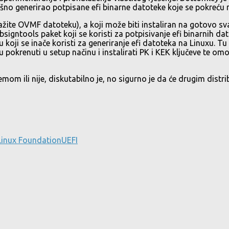
ešno generirao potpisane efi binarne datoteke koje se pokreću 
ažite OVMF datoteku), a koji može biti instaliran na gotovo sva
sbsigntools paket koji se koristi za potpisivanje efi binarnih da
koji se inače koristi za generiranje efi datoteka na Linuxu. Tu s
okrenuti u setup načinu i instalirati PK i KEK ključeve te omo
mom ili nije, diskutabilno je, no sigurno je da će drugim distr
Linux Foundation
UEFI