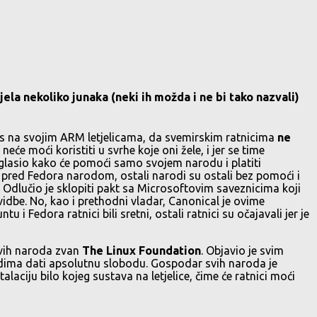
ela nekoliko junaka (neki ih možda i ne bi tako nazvali)
s na svojim ARM letjelicama, da svemirskim ratnicima
ne
eće moći koristiti u svrhe koje oni žele, i jer se time
proglasio kako će pomoći samo svojem narodu i platiti
k pred Fedora narodom, ostali narodi su ostali bez pomoći i
u. Odlučio je sklopiti pakt sa Microsoftovim saveznicima koji
vidbe. No, kao i prethodni vladar, Canonical je ovime
edora ratnici bili sretni, ostali ratnici su očajavali jer je
svih naroda zvan
The Linux Foundation
. Objavio je svim
odima dati apsolutnu slobodu. Gospodar svih naroda je
alaciju bilo kojeg sustava na letjelice, čime će ratnici moći