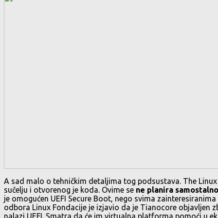
A sad malo o tehničkim detaljima tog podsustava. The Linux
sučelju i otvorenog je koda. Ovime se
ne planira samostalno
je omogućen UEFI Secure Boot, nego svima zainteresiranima d
odbora Linux Fondacije je izjavio da je Tianocore objavljen
nalazi UEFI. Smatra da će im virtualna platforma pomoći u eks