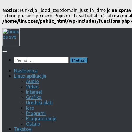
Notice
: Funkcija _load_textdomain_just_in_time je
neisprav
ili temi prerano pokreće. Prijevodi bi se trebali učitati nakon a
/home/linuxzas/public_html/wp-includes/functions.php
Skip
to
content
Pretraži:
Naslovnica
Linux aplikacije
Audio
Video
Internet
Grafika
Uredski alati
Igre
Programi
Programiranje
Ostalo
Tekstovi