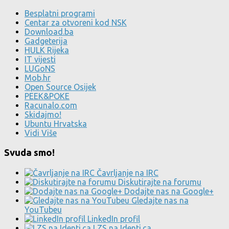
Besplatni programi
Centar za otvoreni kod NSK
Download.ba
Gadgeterija
HULK Rijeka
IT vijesti
LUGoNS
Mob.hr
Open Source Osijek
PEEK&POKE
Racunalo.com
Skidajmo!
Ubuntu Hrvatska
Vidi Više
Svuda smo!
Čavrljanje na IRC
Diskutirajte na forumu
Dodajte nas na Google+
Gledajte nas na
YouTubeu
LinkedIn profil
LZS na Identi.ca