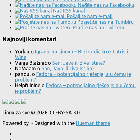
Nađite nas na Facebooku
Naš RSS kanal
Pošaljite nam e-mail
Posjetite nas na Tumblru
Pratite nas na Twitteru
Najnoviji komentari
Yorkin
o
Igranje na Linuxu – Brzi vodič kroz Lutris i
Wine
Vanja Blažinić
o
San, Java ili živa istina?
NoMaam
o
San, Java ili živa istina?
pandul
o
Fedora – potencijalno rješenje; a u čemu je
problem?
Helpfulnine
o
Fedora – potencijalno rješenje; a u čemu
je problem?
Linux za sve © 2026. CC-BY-SA 3.0
Powered by
- Designed with the
Hueman theme