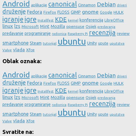
Android
canonical
Debian
aplikacije
Cinnamon
driveri
druženje
gnome
Fedora
FLOSS
GIMP
HULK
Firefox
Google
igre
igranje
KDE
konferencija
LibreOffice
Installfest
kernel
linux
lzs
Mint
Mozilla
Microsoft
opensuse
Osijek
predavanja
recenzija
predavanje
programiranje
review
Raspberry Pi
radionica
ubuntu
smartphone
Steam
Unity
upute
tutorijal
uputstva
vlada
Xfce
Valve
Oblak oznaka:
Android
canonical
Debian
aplikacije
Cinnamon
driveri
druženje
gnome
Fedora
FLOSS
GIMP
HULK
Firefox
Google
igre
igranje
KDE
konferencija
LibreOffice
Installfest
kernel
linux
lzs
Mint
Mozilla
Microsoft
opensuse
Osijek
predavanja
recenzija
predavanje
programiranje
review
Raspberry Pi
radionica
ubuntu
smartphone
Steam
Unity
upute
tutorijal
uputstva
vlada
Xfce
Valve
Svratite na: