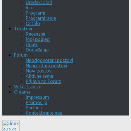
Uredski alati
Igre
Programi
Programiranje
Ostalo
Tekstovi
Recenzije
Moj pogled
Upute
Događanja
Forum
Neodgovoreni postovi
Nepročitani postovi
Novi postovi
Aktivne teme
Prijava na Forum
Wiki stranice
O nama
Impressum
Promocija
Partneri
Kontaktirajte nas