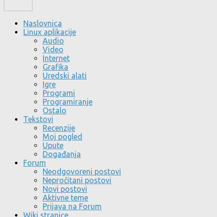
Naslovnica
Linux aplikacije
Audio
Video
Internet
Grafika
Uredski alati
Igre
Programi
Programiranje
Ostalo
Tekstovi
Recenzije
Moj pogled
Upute
Događanja
Forum
Neodgovoreni postovi
Nepročitani postovi
Novi postovi
Aktivne teme
Prijava na Forum
Wiki stranice