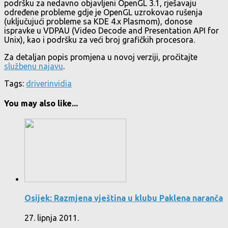
podršku za nedavno objavljeni OpenGL 3.1, rješavaju
određene probleme gdje je OpenGL uzrokovao rušenja
(uključujući probleme sa KDE 4.x Plasmom), donose
ispravke u VDPAU (Video Decode and Presentation API for
Unix), kao i podršku za veći broj grafičkih procesora.
Za detaljan popis promjena u novoj verziji, pročitajte
službenu najavu
.
Tags:
driveri
nvidia
You may also like...
Osijek: Razmjena vještina u klubu Paklena naranča
27. lipnja 2011.