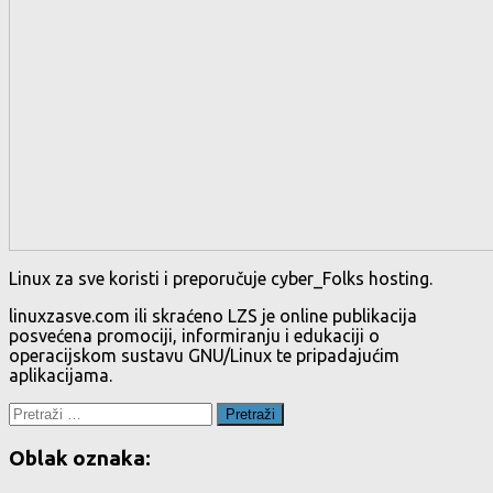
Linux za sve koristi i preporučuje cyber_Folks hosting.
linuxzasve.com ili skraćeno LZS je online publikacija
posvećena promociji, informiranju i edukaciji o
operacijskom sustavu GNU/Linux te pripadajućim
aplikacijama.
Pretraži:
Oblak oznaka: