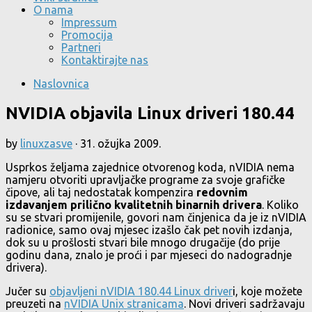
O nama
Impressum
Promocija
Partneri
Kontaktirajte nas
Naslovnica
NVIDIA objavila Linux driveri 180.44
by
linuxzasve
·
31. ožujka 2009.
Usprkos željama zajednice otvorenog koda, nVIDIA nema
namjeru otvoriti upravljačke programe za svoje grafičke
čipove, ali taj nedostatak kompenzira
redovnim
izdavanjem prilično kvalitetnih binarnih drivera
. Koliko
su se stvari promijenile, govori nam činjenica da je iz nVIDIA
radionice, samo ovaj mjesec izašlo čak pet novih izdanja,
dok su u prošlosti stvari bile mnogo drugačije (do prije
godinu dana, znalo je proći i par mjeseci do nadogradnje
drivera).
Jučer su
objavljeni nVIDIA 180.44 Linux driver
i, koje možete
preuzeti na
nVIDIA Unix stranicama
. Novi driveri sadržavaju