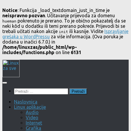
Notice
: Funkcija _load_textdomain_just_in_time je
neispravno pozvan
. Učitavanje prijevoda za domenu
pokrenuto je prerano. To je obično pokazatelj da se
hueman
neki kôd u dodatku ili temi prerano pokreće. Prijevodi bi se
trebali učitati nakon akcije
ili kasnije. Vidite
Ispravljanje
init
grešaka u WordPressu
za više informacija. (Ova poruka je
dodana u inačici 6.7.0.) in
/home/linuxzas/public_html/wp-
includes/functions.php
on line
6131
Skip
to
content
Pretraži:
Naslovnica
Linux aplikacije
Audio
Video
Internet
Grafika