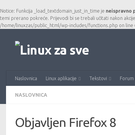
Skip to content
Notice
: Funkcija _load_textdomain_just_in_time je
neispravno 
temi prerano pokreće. Prijevodi bi se trebali učitati nakon akcij
/home/linuxzas/public_html/wp-includes/functions.php
on line
Naslovnica
Linux aplikacije
Tekstovi
Forum
NASLOVNICA
Objavljen Firefox 8