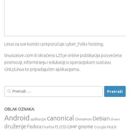
Linux za sve koristi i preporučuje cyber_Folks hosting.
linuxzasve.com ili skraćeno LZS je online publikacija posvećena
promociji, informiranju i edukaciji o operacijskom sustavu
GNU/Linux te pripadajućim aplikacijama.
Pretraži:
OBLAK OZNAKA:
Android
canonical
Debian
aplikacije
Cinnamon
driveri
druženje
gnome
Fedora
FLOSS
GIMP
HULK
Firefox
Google