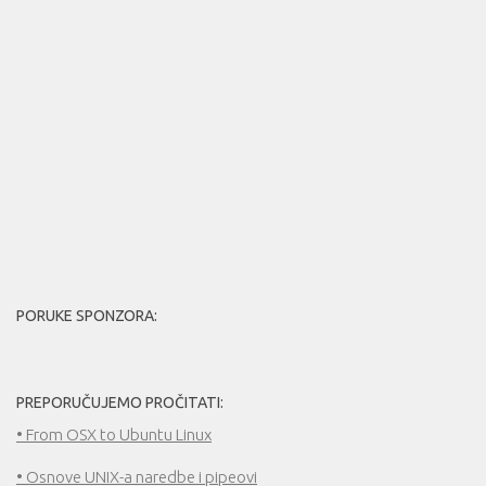
PORUKE SPONZORA:
PREPORUČUJEMO PROČITATI:
• From OSX to Ubuntu Linux
• Osnove UNIX-a naredbe i pipeovi