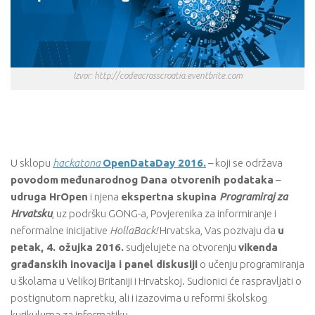
Izvor: http://codeacrosscroatia.eventbrite.com
U sklopu
hackatona
OpenDataDay 2016.
– koji se održava
povodom
međunarodnog Dana otvorenih podataka
–
udruga HrOpen
i njena
ekspertna skupina
Programiraj za
Hrvatsku
, uz podršku GONG-a, Povjerenika za informiranje i
neformalne inicijative
HollaBack!
Hrvatska, Vas pozivaju da
u
petak, 4. ožujka 2016.
sudjelujete na otvorenju
vikenda
građanskih inovacija i panel diskusiji
o učenju programiranja
u školama u Velikoj Britaniji i Hrvatskoj. Sudionici će raspravljati o
postignutom napretku, ali i izazovima u reformi školskog
kurikuluma za informatiku.