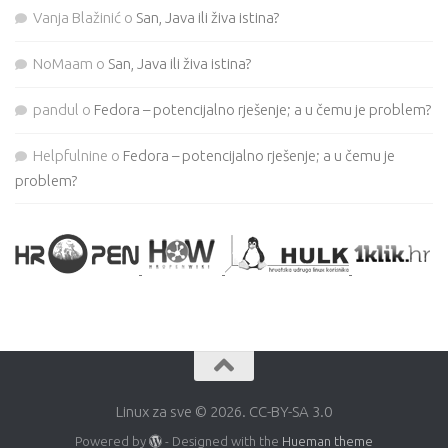
Vanja Blažinić
o
San, Java ili živa istina?
NoMaam
o
San, Java ili živa istina?
pandul
o
Fedora – potencijalno rješenje; a u čemu je problem?
Helpfulnine
o
Fedora – potencijalno rješenje; a u čemu je
problem?
Linux za sve © 2026. CC-BY-SA 3.0
Powered by
- Designed with the
Hueman theme