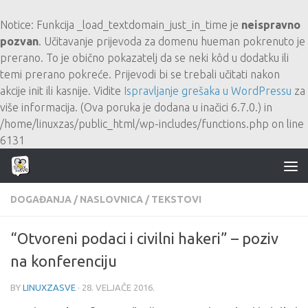
Skip to content
Notice
: Funkcija _load_textdomain_just_in_time je
neispravno
pozvan
. Učitavanje prijevoda za domenu
hueman
pokrenuto je
prerano. To je obično pokazatelj da se neki kôd u dodatku ili
temi prerano pokreće. Prijevodi bi se trebali učitati nakon
akcije
init
ili kasnije. Vidite
Ispravljanje grešaka u WordPressu
za
više informacija. (Ova poruka je dodana u inačici 6.7.0.) in
/home/linuxzas/public_html/wp-includes/functions.php
on line
6131
DOGAĐANJA
/
NASLOVNICA
/
TEKSTOVI
“Otvoreni podaci i civilni hakeri” – poziv
na konferenciju
BY
LINUXZASVE
·
28. VELJAČE 2016.