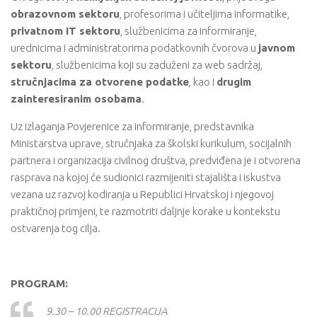
obrazovnom sektoru
, profesorima i učiteljima informatike,
privatnom IT sektoru
, službenicima za informiranje,
urednicima i administratorima podatkovnih čvorova u
javnom
sektoru
, službenicima koji su zaduženi za web sadržaj,
stručnjacima za otvorene podatke
, kao i
drugim
zainteresiranim osobama
.
Uz izlaganja Povjerenice za informiranje, predstavnika
Ministarstva uprave, stručnjaka za školski kurikulum, socijalnih
partnera i organizacija civilnog društva, predviđena je i otvorena
rasprava na kojoj će sudionici razmijeniti stajališta i iskustva
vezana uz razvoj kodiranja u Republici Hrvatskoj i njegovoj
praktičnoj primjeni, te razmotriti daljnje korake u kontekstu
ostvarenja tog cilja.
PROGRAM:
9.30 – 10.00 REGISTRACIJA