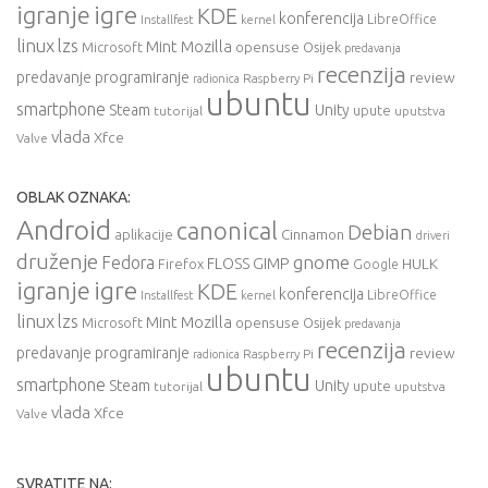
igre
igranje
KDE
konferencija
LibreOffice
Installfest
kernel
linux
lzs
Mint
Mozilla
Microsoft
opensuse
Osijek
predavanja
recenzija
predavanje
programiranje
review
Raspberry Pi
radionica
ubuntu
smartphone
Steam
Unity
upute
tutorijal
uputstva
vlada
Xfce
Valve
OBLAK OZNAKA:
Android
canonical
Debian
aplikacije
Cinnamon
driveri
druženje
gnome
Fedora
FLOSS
GIMP
HULK
Firefox
Google
igre
igranje
KDE
konferencija
LibreOffice
Installfest
kernel
linux
lzs
Mint
Mozilla
Microsoft
opensuse
Osijek
predavanja
recenzija
predavanje
programiranje
review
Raspberry Pi
radionica
ubuntu
smartphone
Steam
Unity
upute
tutorijal
uputstva
vlada
Xfce
Valve
SVRATITE NA: