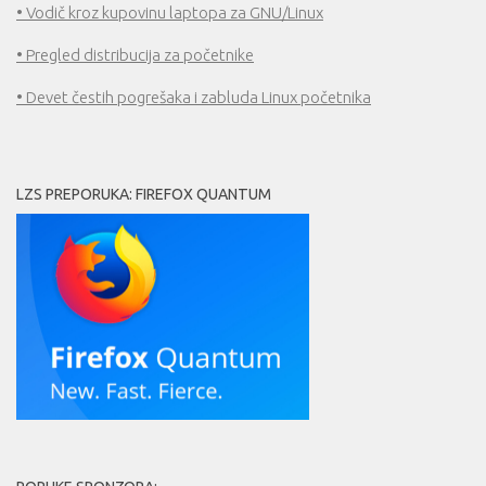
• Vodič kroz kupovinu laptopa za GNU/Linux
• Pregled distribucija za početnike
• Devet čestih pogrešaka i zabluda Linux početnika
LZS PREPORUKA: FIREFOX QUANTUM