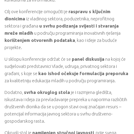
Cilj ove konferencije omogućiti je
raspravu s ključnim
dionicima
iz vladinog sektora, poduzetnika, neprofitnog
sektora i građana
u svrhu podizanja svijesti i stvaranja
mreže mladih
u području programiranja inovativnih rješenja
korištenjem otvorenih podataka
, kao i ideje za buduće
projekte.
U sklopu konferencije održat će se
panel diskusija
na kojoj će
sudjelovati predstavnici Vlade, udruga, privatnog sektora i
građani, s koje se
kao ishod očekuje formulacija preporuka
za kvalitetniju edukacija mladih u području programiranja.
Dodatno,
svrha okruglog stola
je i razmjena gledišta,
iskustava i ideja za prevladavanje prepreka u naporima različitih
društvenih dionika da se u pogon stavi ovaj značajan resurs –
potencijal informacija javnog sektora u svrhu društveno-
gospodarskog rasta.
Okrugli stol je
namijenjen stručnoj javnosti
, prije svega