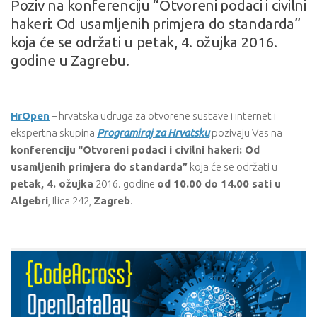
Poziv na konferenciju “Otvoreni podaci i civilni
hakeri: Od usamljenih primjera do standarda”
koja će se održati u petak, 4. ožujka 2016.
godine u Zagrebu.
HrOpen
– hrvatska udruga za otvorene sustave i internet i
ekspertna skupina
Programiraj za Hrvatsku
pozivaju Vas na
konferenciju
“Otvoreni podaci i civilni hakeri: Od
usamljenih primjera do standarda”
koja će se održati u
petak, 4. ožujka
2016. godine
od 10.00 do 14.00 sati u
Algebri
, Ilica 242,
Zagreb
.