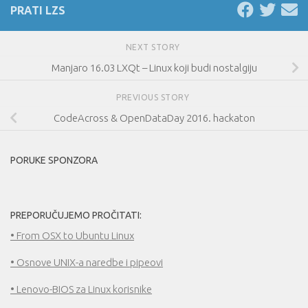
PRATI LZS
NEXT STORY
Manjaro 16.03 LXQt – Linux koji budi nostalgiju
PREVIOUS STORY
CodeAcross & OpenDataDay 2016. hackaton
PORUKE SPONZORA
PREPORUČUJEMO PROČITATI:
• From OSX to Ubuntu Linux
• Osnove UNIX-a naredbe i pipeovi
• Lenovo-BIOS za Linux korisnike