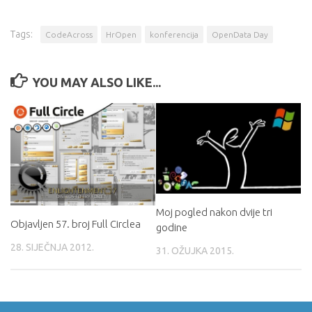
Tags:
CodeAcross
HrOpen
konferencija
OpenData Day
YOU MAY ALSO LIKE...
Moj pogled nakon dvije tri
Objavljen 57. broj Full Circlea
godine
28. SIJEČNJA 2012.
31. OŽUJKA 2015.