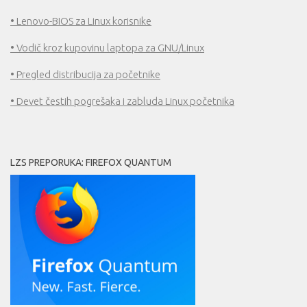
• Lenovo-BIOS za Linux korisnike
• Vodič kroz kupovinu laptopa za GNU/Linux
• Pregled distribucija za početnike
• Devet čestih pogrešaka i zabluda Linux početnika
LZS PREPORUKA: FIREFOX QUANTUM