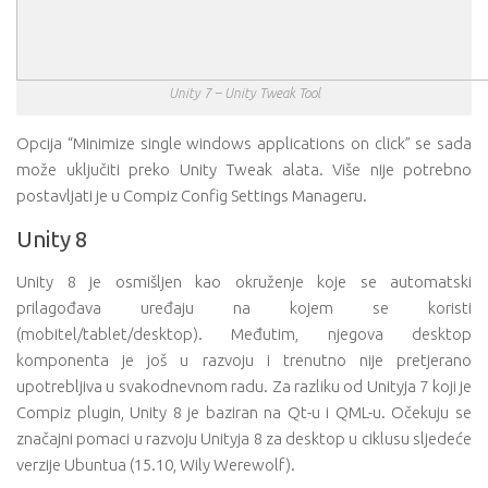
Unity 7 – Unity Tweak Tool
Opcija “Minimize single windows applications on click” se sada
može uključiti preko Unity Tweak alata. Više nije potrebno
postavljati je u Compiz Config Settings Manageru.
Unity 8
Unity 8 je osmišljen kao okruženje koje se automatski
prilagođava uređaju na kojem se koristi
(mobitel/tablet/desktop). Međutim, njegova desktop
komponenta je još u razvoju i trenutno nije pretjerano
upotrebljiva u svakodnevnom radu. Za razliku od Unityja 7 koji je
Compiz plugin, Unity 8 je baziran na Qt-u i QML-u. Očekuju se
značajni pomaci u razvoju Unityja 8 za desktop u ciklusu sljedeće
verzije Ubuntua (15.10, Wily Werewolf).