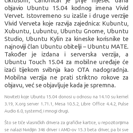
ciklusom, Canonical je prije mjesec dana
objavio Ubuntu 15.04 kodnog imena Vivid
Vervet. Istovremeno su izašle i druge verzije
Vivid Verveta koje razvija zajednica: Kubuntu,
Xubuntu, Lubuntu, Ubuntu Gnome, Ubuntu
Studio, Ubuntu Kylin za kineske korisnike te
najnoviji član Ubuntu obitelji – Ubuntu MATE.
Također je izdana i serverska verzija, a
Ubuntu Touch 15.04 za mobilne uređaje će
izaći tijekom svibnja kao OTA nadogradnja.
Mobilna verzija ne prati striktno rokove za
objavu, već se objavljuje kada je spremna.
Noviteti koje Ubuntu 15.04 donosi u odnosu na 14.10 su kernel
3.19, X.org server 1.71.1, Mesa 10.5.2, Libre Office 4.4.2, Pulse
Audio 6.0, systemd, i mnogi drugi.
Što se tiče vlasničkih drivera za grafičke kartice, u repozitorijima
se nalazi Nvidijin 346 driver i AMD-ov 15.3 beta driver, pa bi sve