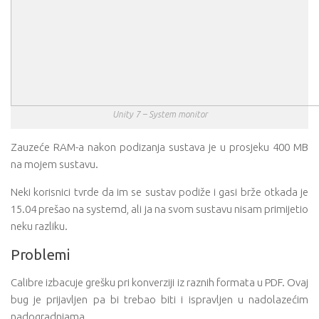
Unity 7 – System monitor
Zauzeće RAM-a nakon podizanja sustava je u prosjeku 400 MB
na mojem sustavu.
Neki korisnici tvrde da im se sustav podiže i gasi brže otkada je
15.04 prešao na systemd, ali ja na svom sustavu nisam primijetio
neku razliku.
Problemi
Calibre izbacuje grešku pri konverziji iz raznih formata u PDF. Ovaj
bug je prijavljen pa bi trebao biti i ispravljen u nadolazećim
nadogradnjama.