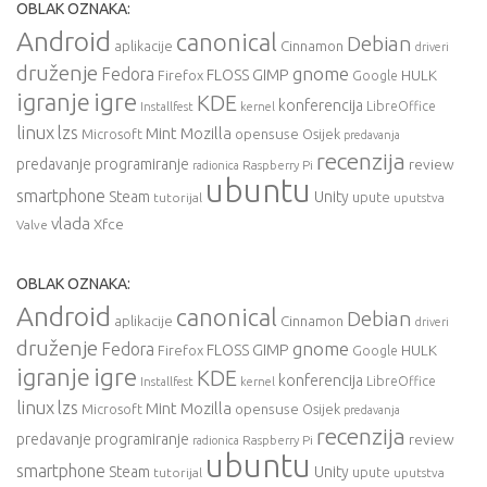
OBLAK OZNAKA:
Android
canonical
Debian
aplikacije
Cinnamon
driveri
druženje
gnome
Fedora
FLOSS
GIMP
HULK
Firefox
Google
igre
igranje
KDE
konferencija
LibreOffice
Installfest
kernel
linux
lzs
Mint
Mozilla
Microsoft
opensuse
Osijek
predavanja
recenzija
predavanje
programiranje
review
Raspberry Pi
radionica
ubuntu
smartphone
Steam
Unity
upute
tutorijal
uputstva
vlada
Xfce
Valve
OBLAK OZNAKA:
Android
canonical
Debian
aplikacije
Cinnamon
driveri
druženje
gnome
Fedora
FLOSS
GIMP
HULK
Firefox
Google
igre
igranje
KDE
konferencija
LibreOffice
Installfest
kernel
linux
lzs
Mint
Mozilla
Microsoft
opensuse
Osijek
predavanja
recenzija
predavanje
programiranje
review
Raspberry Pi
radionica
ubuntu
smartphone
Steam
Unity
upute
tutorijal
uputstva