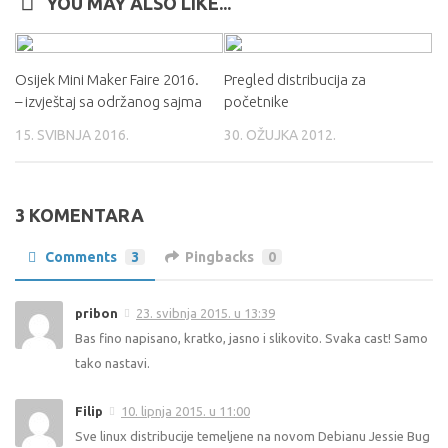
YOU MAY ALSO LIKE...
Osijek Mini Maker Faire 2016.
Pregled distribucija za
– izvještaj sa održanog sajma
početnike
15. SVIBNJA 2016.
30. OŽUJKA 2012.
3 KOMENTARA
Comments
3
Pingbacks
0
pribon
23. svibnja 2015. u 13:39
Bas fino napisano, kratko, jasno i slikovito. Svaka cast! Samo
tako nastavi.
Filip
10. lipnja 2015. u 11:00
Sve linux distribucije temeljene na novom Debianu Jessie Bug