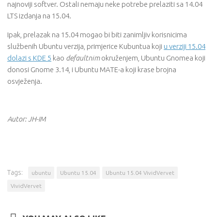
najnoviji softver. Ostali nemaju neke potrebe prelaziti sa 14.04
LTS izdanja na 15.04.
Ipak, prelazak na 15.04 mogao bi biti zanimljiv korisnicima
službenih Ubuntu verzija, primjerice Kubuntua koji
u verziji 15.04
dolazi s KDE 5
kao
defaultnim
okruženjem, Ubuntu Gnomea koji
donosi Gnome 3.14, i Ubuntu MATE-a koji krase brojna
osvježenja.
Autor: JH-IM
Tags:
ubuntu
Ubuntu 15.04
Ubuntu 15.04 VividVervet
VividVervet