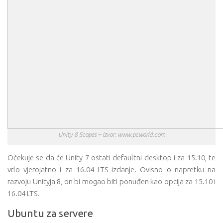
Unity 8 Scopes – Izvor: www.pcworld.com
Očekuje se da će Unity 7 ostati defaultni desktop i za 15.10, te
vrlo vjerojatno i za 16.04 LTS izdanje. Ovisno o napretku na
razvoju Unityja 8, on bi mogao biti ponuđen kao opcija za 15.10 i
16.04 LTS.
Ubuntu za servere