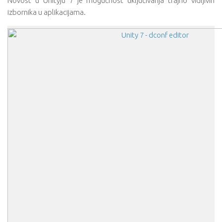
Novost u Unityju 7 je mogućnost uključivanja trajno vidljivih
izbornika u aplikacijama.