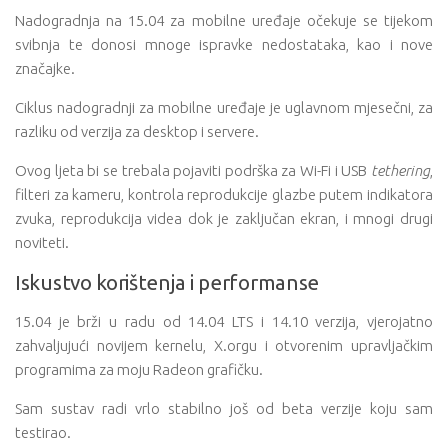
Nadogradnja na 15.04 za mobilne uređaje očekuje se tijekom
svibnja te donosi mnoge ispravke nedostataka, kao i nove
značajke.
Ciklus nadogradnji za mobilne uređaje je uglavnom mjesečni, za
razliku od verzija za desktop i servere.
Ovog ljeta bi se trebala pojaviti podrška za Wi-Fi i USB
tethering
,
filteri za kameru, kontrola reprodukcije glazbe putem indikatora
zvuka, reprodukcija videa dok je zaključan ekran, i mnogi drugi
noviteti.
Iskustvo korištenja i performanse
15.04 je brži u radu od 14.04 LTS i 14.10 verzija, vjerojatno
zahvaljujući novijem kernelu, X.orgu i otvorenim upravljačkim
programima za moju Radeon grafičku.
Sam sustav radi vrlo stabilno još od beta verzije koju sam
testirao.