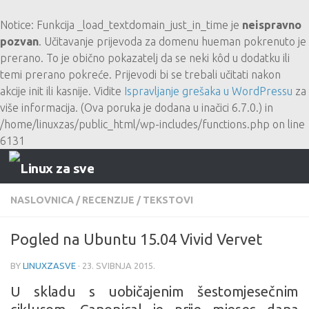
Skip to content
Notice
: Funkcija _load_textdomain_just_in_time je
neispravno
pozvan
. Učitavanje prijevoda za domenu
hueman
pokrenuto je
prerano. To je obično pokazatelj da se neki kôd u dodatku ili
temi prerano pokreće. Prijevodi bi se trebali učitati nakon
akcije
init
ili kasnije. Vidite
Ispravljanje grešaka u WordPressu
za
više informacija. (Ova poruka je dodana u inačici 6.7.0.) in
/home/linuxzas/public_html/wp-includes/functions.php
on line
6131
NASLOVNICA
/
RECENZIJE
/
TEKSTOVI
Pogled na Ubuntu 15.04 Vivid Vervet
BY
LINUXZASVE
·
23. SVIBNJA 2015.
U skladu s uobičajenim šestomjesečnim