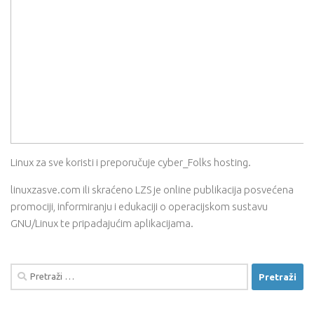
Linux za sve koristi i preporučuje cyber_Folks hosting.
linuxzasve.com ili skraćeno LZS je online publikacija posvećena
promociji, informiranju i edukaciji o operacijskom sustavu
GNU/Linux te pripadajućim aplikacijama.
Pretraži: