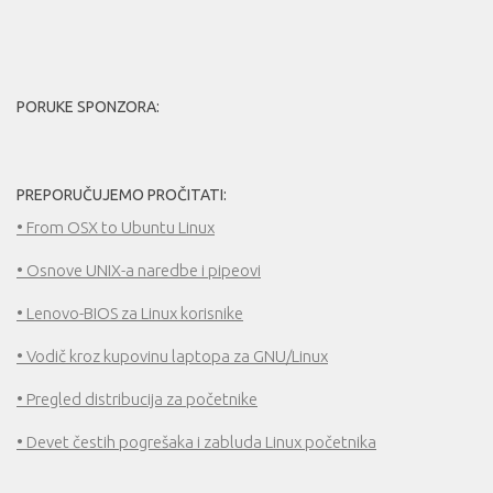
PORUKE SPONZORA:
PREPORUČUJEMO PROČITATI:
• From OSX to Ubuntu Linux
• Osnove UNIX-a naredbe i pipeovi
• Lenovo-BIOS za Linux korisnike
• Vodič kroz kupovinu laptopa za GNU/Linux
• Pregled distribucija za početnike
• Devet čestih pogrešaka i zabluda Linux početnika