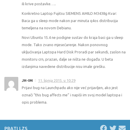
ili krive postavke…..
Konkretno Laptop Fujitsu SIEMENS AMILO M3438g Kvar:
Baca ga u sleep mode nakon par minuta q4os distribucija
temeljena na novom Debianu.
Novi Ubuntu 15.4 ne podigne sustav do kraja baci ga u sleep
mode. Tako zvano mjesećarenje. Nakon ponovnog
ukljućivanja Laptopa Hard Disk Proradi par sekundi, zaslon na
monitoru crn, prazan, dalje se ništa ne događa. U beta
izdanjima navedene distribucije nisu imale grešku.
JH-IM
11. lipnja 2015. u 10:29
Prijavi bug na Launchpadu ako nije već prijavljen, ako jest
označi “this bug affects me” i napiši im svoj model laptopa i
opis problema.
PRATI LZS