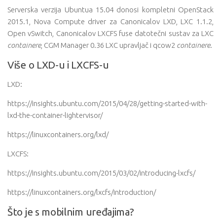
Serverska verzija Ubuntua 15.04 donosi kompletni OpenStack
2015.1, Nova Compute driver za Canonicalov LXD, LXC 1.1.2,
Open vSwitch, Canonicalov LXCFS fuse datotečni sustav za LXC
containere
, CGM Manager 0.36 LXC upravljač i qcow2
containere
.
Više o LXD-u i LXCFS-u
LXD:
https://insights.ubuntu.com/2015/04/28/getting-started-with-
lxd-the-container-lightervisor/
https://linuxcontainers.org/lxd/
LXCFS:
https://insights.ubuntu.com/2015/03/02/introducing-lxcfs/
https://linuxcontainers.org/lxcfs/introduction/
Što je s mobilnim uređajima?