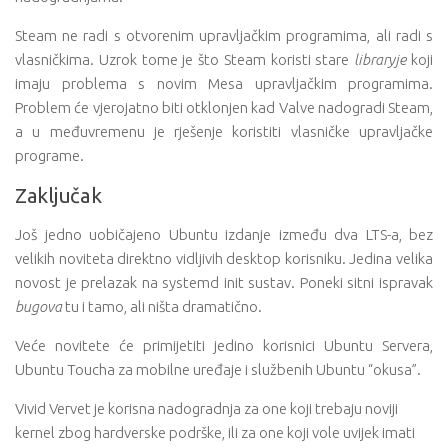
Steam ne radi s otvorenim upravljačkim programima, ali radi s
vlasničkima. Uzrok tome je što Steam koristi stare
libraryje
koji
imaju problema s novim Mesa upravljačkim programima.
Problem će vjerojatno biti otklonjen kad Valve nadogradi Steam,
a u međuvremenu je rješenje koristiti vlasničke upravljačke
programe.
Zaključak
Još jedno uobičajeno Ubuntu izdanje između dva LTS-a, bez
velikih noviteta direktno vidljivih desktop korisniku. Jedina velika
novost je prelazak na systemd init sustav. Poneki sitni ispravak
bugova
tu i tamo, ali ništa dramatično.
Veće novitete će primijetiti jedino korisnici Ubuntu Servera,
Ubuntu Toucha za mobilne uređaje i službenih Ubuntu “okusa”.
Vivid Vervet je korisna nadogradnja za one koji trebaju noviji
kernel zbog hardverske podrške, ili za one koji vole uvijek imati