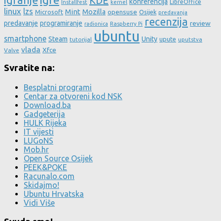
KDE
konferencija
LibreOffice
Installfest
kernel
linux
lzs
Mint
Mozilla
Microsoft
opensuse
Osijek
predavanja
recenzija
predavanje
programiranje
review
Raspberry Pi
radionica
ubuntu
smartphone
Steam
Unity
upute
tutorijal
uputstva
vlada
Xfce
Valve
Svratite na:
Besplatni programi
Centar za otvoreni kod NSK
Download.ba
Gadgeterija
HULK Rijeka
IT vijesti
LUGoNS
Mob.hr
Open Source Osijek
PEEK&POKE
Racunalo.com
Skidajmo!
Ubuntu Hrvatska
Vidi Više