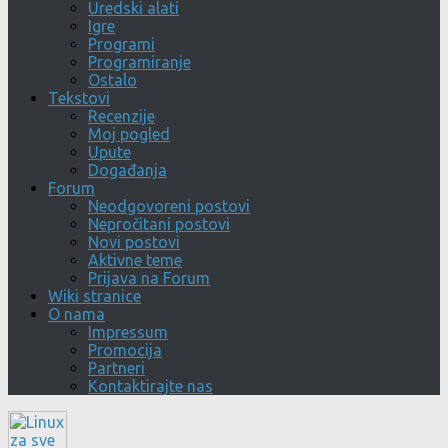
Uredski alati
Igre
Programi
Programiranje
Ostalo
Tekstovi
Recenzije
Moj pogled
Upute
Događanja
Forum
Neodgovoreni postovi
Nepročitani postovi
Novi postovi
Aktivne teme
Prijava na Forum
Wiki stranice
O nama
Impressum
Promocija
Partneri
Kontaktirajte nas