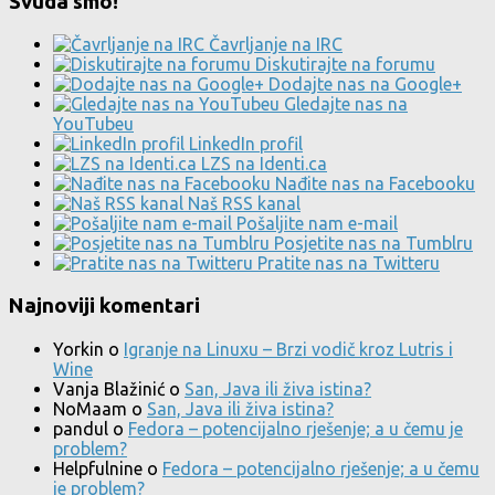
Svuda smo!
Čavrljanje na IRC
Diskutirajte na forumu
Dodajte nas na Google+
Gledajte nas na
YouTubeu
LinkedIn profil
LZS na Identi.ca
Nađite nas na Facebooku
Naš RSS kanal
Pošaljite nam e-mail
Posjetite nas na Tumblru
Pratite nas na Twitteru
Najnoviji komentari
Yorkin
o
Igranje na Linuxu – Brzi vodič kroz Lutris i
Wine
Vanja Blažinić
o
San, Java ili živa istina?
NoMaam
o
San, Java ili živa istina?
pandul
o
Fedora – potencijalno rješenje; a u čemu je
problem?
Helpfulnine
o
Fedora – potencijalno rješenje; a u čemu
je problem?