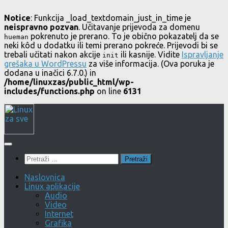
Notice
: Funkcija _load_textdomain_just_in_time je
neispravno pozvan
. Učitavanje prijevoda za domenu
pokrenuto je prerano. To je obično pokazatelj da se
hueman
neki kôd u dodatku ili temi prerano pokreće. Prijevodi bi se
trebali učitati nakon akcije
ili kasnije. Vidite
Ispravljanje
init
grešaka u WordPressu
za više informacija. (Ova poruka je
dodana u inačici 6.7.0.) in
/home/linuxzas/public_html/wp-
includes/functions.php
on line
6131
Skip
to
content
Pretraži:
Naslovnica
Linux aplikacije
Audio
Video
Internet
Grafika