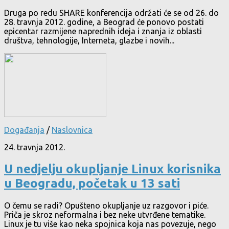
Druga po redu SHARE konferencija održati će se od 26. do
28. travnja 2012. godine, a Beograd će ponovo postati
epicentar razmijene naprednih ideja i znanja iz oblasti
društva, tehnologije, Interneta, glazbe i novih...
Događanja
/
Naslovnica
24. travnja 2012.
U nedjelju okupljanje Linux korisnika
u Beogradu, početak u 13 sati
O čemu se radi? Opušteno okupljanje uz razgovor i piće.
Priča je skroz neformalna i bez neke utvrđene tematike.
Linux je tu više kao neka spojnica koja nas povezuje, nego