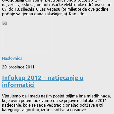
Ovogodišnji Consumer Electronics Show (CES) 2012 –
najveći svjetski sajam potrošačke elektronike održava se od
09. do 13. siječnja. u Las Vegasu (primijetite da ove godine
počinje sa tjedan dana zakašnjenja). Kao i do...
Naslovnica
20. prosinca 2011.
Infokup 2012 – natjecanje u
informatici
Vjerujemo da i među našim posjetiteljima ima mladih nada,
koje ovim putem pozivamo da se prijave na Infokup 2011
natjecanje, koje se sada već tradicionalno održava u tri
kategorije: algoritmi, izrada softvera i osnove...