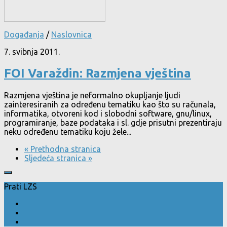
Događanja
/
Naslovnica
7. svibnja 2011.
FOI Varaždin: Razmjena vještina
Razmjena vještina je neformalno okupljanje ljudi
zainteresiranih za određenu tematiku kao što su računala,
informatika, otvoreni kod i slobodni software, gnu/linux,
programiranje, baze podataka i sl. gdje prisutni prezentiraju
neku određenu tematiku koju žele...
« Prethodna stranica
Sljedeća stranica »
Prati LZS