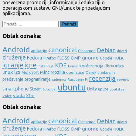
posvećena promociji, informiranju i edukaciji o
operacijskom sustavu GNU/Linux te pripadajućim
aplikacijama.
Pretraži:
Oblak oznaka:
Android
canonical
Debian
aplikacije
Cinnamon
driveri
druženje
gnome
Fedora
FLOSS
GIMP
HULK
Firefox
Google
igre
igranje
KDE
konferencija
LibreOffice
Installfest
kernel
linux
lzs
Mint
Mozilla
Microsoft
opensuse
Osijek
predavanja
recenzija
predavanje
programiranje
review
Raspberry Pi
radionica
ubuntu
smartphone
Steam
Unity
upute
tutorijal
uputstva
vlada
Xfce
Valve
Oblak oznaka:
Android
canonical
Debian
aplikacije
Cinnamon
driveri
druženje
gnome
Fedora
FLOSS
GIMP
HULK
Firefox
Google
igre
igranje