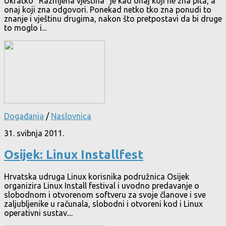
Ukratko “Razmjena vještina” je kad onaj koji ne zna pita, a
onaj koji zna odgovori. Ponekad netko tko zna ponudi to
znanje i vještinu drugima, nakon što pretpostavi da bi druge
to moglo i...
Događanja
/
Naslovnica
31. svibnja 2011.
Osijek: Linux Installfest
Hrvatska udruga Linux korisnika podružnica Osijek
organizira Linux Install festival i uvodno predavanje o
slobodnom i otvorenom softveru za svoje članove i sve
zaljubljenike u računala, slobodni i otvoreni kod i Linux
operativni sustav....