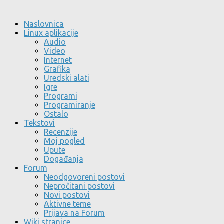
Naslovnica
Linux aplikacije
Audio
Video
Internet
Grafika
Uredski alati
Igre
Programi
Programiranje
Ostalo
Tekstovi
Recenzije
Moj pogled
Upute
Događanja
Forum
Neodgovoreni postovi
Nepročitani postovi
Novi postovi
Aktivne teme
Prijava na Forum
Wiki stranice