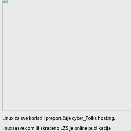
Linux za sve koristi i preporučuje cyber_Folks hosting.
linuxzasve.com ili skraćeno LZS je online publikacija