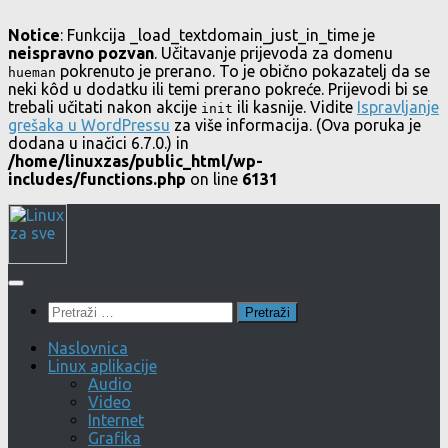
Notice
: Funkcija _load_textdomain_just_in_time je
neispravno pozvan
. Učitavanje prijevoda za domenu
pokrenuto je prerano. To je obično pokazatelj da se
hueman
neki kôd u dodatku ili temi prerano pokreće. Prijevodi bi se
trebali učitati nakon akcije
ili kasnije. Vidite
Ispravljanje
init
grešaka u WordPressu
za više informacija. (Ova poruka je
dodana u inačici 6.7.0.) in
/home/linuxzas/public_html/wp-
includes/functions.php
on line
6131
Skip
to
content
Pretraži:
Naslovnica
Linux aplikacije
Audio
Video
Internet
Grafika