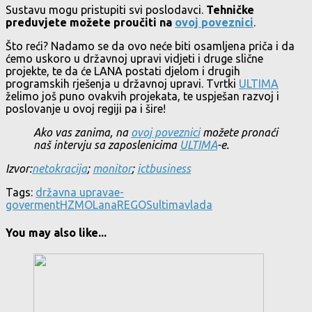
Sustavu mogu pristupiti svi poslodavci.
Tehničke
preduvjete možete proučiti na
ovoj poveznici
.
Što reći? Nadamo se da ovo neće biti osamljena priča i da
ćemo uskoro u državnoj upravi vidjeti i druge slične
projekte, te da će LANA postati djelom i drugih
programskih rješenja u državnoj upravi. Tvrtki
ULTIMA
želimo još puno ovakvih projekata, te uspješan razvoj i
poslovanje u ovoj regiji pa i šire!
Ako vas zanima, na
ovoj poveznici
možete pronaći
naš intervju sa zaposlenicima
ULTIMA
-e.
Izvor:
netokracija
;
monitor
;
ictbusiness
Tags:
državna uprava
e-
goverment
HZMO
Lana
REGOS
ultima
vlada
You may also like...