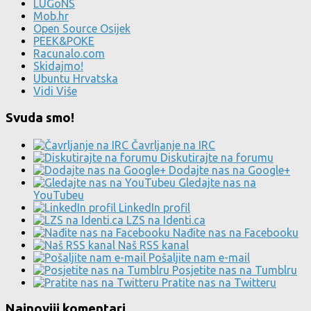
LUGoNS
Mob.hr
Open Source Osijek
PEEK&POKE
Racunalo.com
Skidajmo!
Ubuntu Hrvatska
Vidi Više
Svuda smo!
Čavrljanje na IRC
Diskutirajte na forumu
Dodajte nas na Google+
Gledajte nas na
YouTubeu
LinkedIn profil
LZS na Identi.ca
Nađite nas na Facebooku
Naš RSS kanal
Pošaljite nam e-mail
Posjetite nas na Tumblru
Pratite nas na Twitteru
Najnoviji komentari