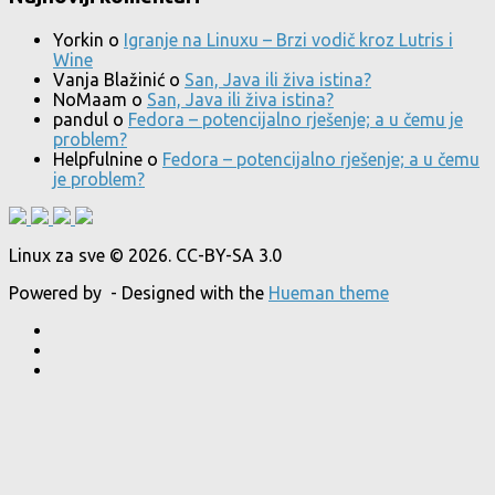
Yorkin
o
Igranje na Linuxu – Brzi vodič kroz Lutris i
Wine
Vanja Blažinić
o
San, Java ili živa istina?
NoMaam
o
San, Java ili živa istina?
pandul
o
Fedora – potencijalno rješenje; a u čemu je
problem?
Helpfulnine
o
Fedora – potencijalno rješenje; a u čemu
je problem?
Linux za sve © 2026. CC-BY-SA 3.0
Powered by
- Designed with the
Hueman theme