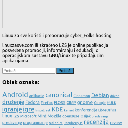
Linux za sve koristi i preporučuje cyber_Folks hosting.
linuxzasve.com ili skraćeno LZS je online publikacija
posvećena promociji, informiranju i edukaciji o
operacijskom sustavu GNU/Linux te pripadajućim
aplikacijama.
Pretraži:
Oblak oznaka:
Android
canonical
Debian
aplikacije
Cinnamon
driveri
druženje
gnome
Fedora
FLOSS
GIMP
HULK
Firefox
Google
igre
igranje
KDE
konferencija
LibreOffice
Installfest
kernel
linux
lzs
Mint
Mozilla
Microsoft
opensuse
Osijek
predavanja
recenzija
predavanje
programiranje
review
Raspberry Pi
radionica