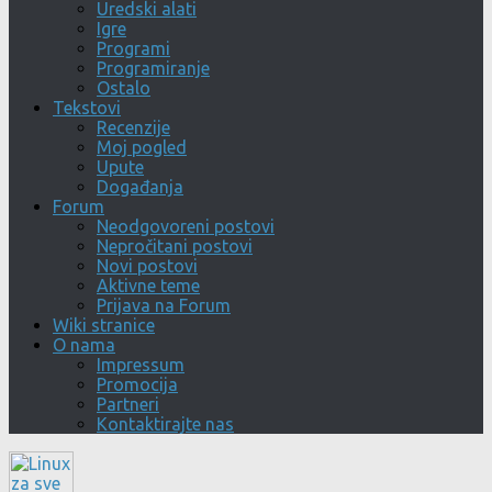
Uredski alati
Igre
Programi
Programiranje
Ostalo
Tekstovi
Recenzije
Moj pogled
Upute
Događanja
Forum
Neodgovoreni postovi
Nepročitani postovi
Novi postovi
Aktivne teme
Prijava na Forum
Wiki stranice
O nama
Impressum
Promocija
Partneri
Kontaktirajte nas