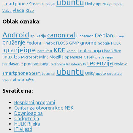
ubuntu
smartphone
Steam
Unity
upute
tutorijal
uputstva
vlada
Xfce
Valve
Oblak oznaka:
Android
canonical
Debian
aplikacije
Cinnamon
driveri
druženje
gnome
Fedora
FLOSS
GIMP
HULK
Firefox
Google
igre
igranje
KDE
konferencija
LibreOffice
Installfest
kernel
linux
lzs
Mint
Mozilla
Microsoft
opensuse
Osijek
predavanja
recenzija
predavanje
programiranje
review
Raspberry Pi
radionica
ubuntu
smartphone
Steam
Unity
upute
tutorijal
uputstva
vlada
Xfce
Valve
Svratite na:
Besplatni programi
Centar za otvoreni kod NSK
Download.ba
Gadgeterija
HULK Rijeka
IT vijesti