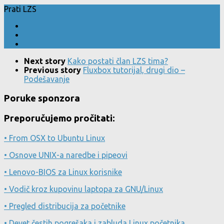
Prati LZS
Next story
Kako postati član LZS tima?
Previous story
Fluxbox tutorijal, drugi dio –
Podešavanje
Poruke sponzora
Preporučujemo pročitati:
• From OSX to Ubuntu Linux
• Osnove UNIX-a naredbe i pipeovi
• Lenovo-BIOS za Linux korisnike
• Vodič kroz kupovinu laptopa za GNU/Linux
• Pregled distribucija za početnike
• Devet čestih pogrešaka i zabluda Linux početnika