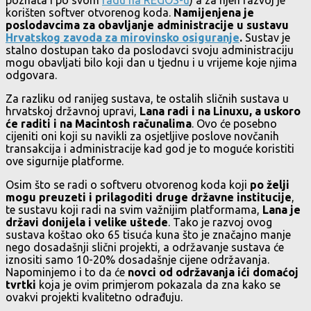
poznata i po svom
radu na REGOS-u
) a za njen razvoj je
korišten softver otvorenog koda.
Namijenjena je
poslodavcima za obavljanje administracije u sustavu
Hrvatskog zavoda za mirovinsko osiguranje
.
Sustav je
stalno dostupan tako da poslodavci svoju administraciju
mogu obavljati bilo koji dan u tjednu i u vrijeme koje njima
odgovara.
Za razliku od ranijeg sustava, te ostalih sličnih sustava u
hrvatskoj državnoj upravi,
Lana radi i na Linuxu, a uskoro
će raditi i na Macintosh računalima
. Ovo će posebno
cijeniti oni koji su navikli za osjetljive poslove novčanih
transakcija i administracije kad god je to moguće koristiti
ove sigurnije platforme.
Osim što se radi o softveru otvorenog koda koji
po želji
mogu preuzeti i prilagoditi druge državne institucije
,
te sustavu koji radi na svim važnijim platformama,
Lana je
državi donijela i velike uštede
. Tako je razvoj ovog
sustava koštao oko 65 tisuća kuna što je značajno manje
nego dosadašnji slični projekti, a održavanje sustava će
iznositi samo 10-20% dosadašnje cijene održavanja.
Napominjemo i to da će
novci od održavanja ići domaćoj
tvrtki
koja je ovim primjerom pokazala da zna kako se
ovakvi projekti kvalitetno odrađuju.