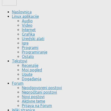
Naslovnica
Linux aplikacije
Audio
Video
Internet
Grafika
Uredski alati
Igre
Programi
Programiranje
Ostalo
Tekstovi
Recenzije
Moj pogled
Upute
Događanja
Forum
Neodgovoreni postovi
Nepročitani postovi
Novi postovi
Aktivne teme
Prijava na Forum
Wiki stranice