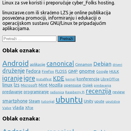
Linux za sve koristi i preporučuje cyber_Folks hosting.
linuxzasve.com ili skraćeno LZS je online publikacija
posvećena promociji, informiranju i edukaciji o
operacijskom sustavu GNU/Linux te pripadajućim
aplikacijama.
Pretraži:
Oblak oznaka:
Android
canonical
Debian
aplikacije
Cinnamon
driveri
druženje
gnome
Fedora
FLOSS
GIMP
HULK
Firefox
Google
igre
igranje
KDE
konferencija
LibreOffice
Installfest
kernel
linux
lzs
Mint
Mozilla
Microsoft
opensuse
Osijek
predavanja
recenzija
predavanje
programiranje
review
Raspberry Pi
radionica
ubuntu
smartphone
Steam
Unity
upute
tutorijal
uputstva
vlada
Xfce
Valve
Oblak oznaka: