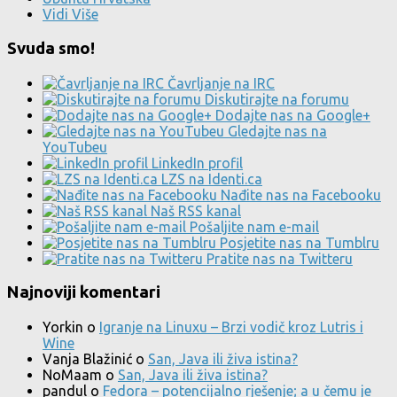
Vidi Više
Svuda smo!
Čavrljanje na IRC
Diskutirajte na forumu
Dodajte nas na Google+
Gledajte nas na
YouTubeu
LinkedIn profil
LZS na Identi.ca
Nađite nas na Facebooku
Naš RSS kanal
Pošaljite nam e-mail
Posjetite nas na Tumblru
Pratite nas na Twitteru
Najnoviji komentari
Yorkin
o
Igranje na Linuxu – Brzi vodič kroz Lutris i
Wine
Vanja Blažinić
o
San, Java ili živa istina?
NoMaam
o
San, Java ili živa istina?
pandul
o
Fedora – potencijalno rješenje; a u čemu je