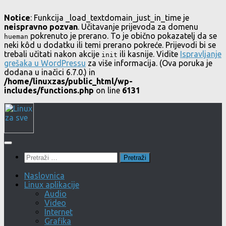
Notice
: Funkcija _load_textdomain_just_in_time je
neispravno pozvan
. Učitavanje prijevoda za domenu
pokrenuto je prerano. To je obično pokazatelj da se
hueman
neki kôd u dodatku ili temi prerano pokreće. Prijevodi bi se
trebali učitati nakon akcije
ili kasnije. Vidite
Ispravljanje
init
grešaka u WordPressu
za više informacija. (Ova poruka je
dodana u inačici 6.7.0.) in
/home/linuxzas/public_html/wp-
includes/functions.php
on line
6131
Skip
to
content
Pretraži:
Naslovnica
Linux aplikacije
Audio
Video
Internet
Grafika