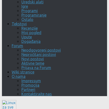
Uredski alati
Igre
Programi
Programiranje
Ostalo
Tekstovi
Recenzije
Moj pogled
Upute
Događanja
Forum
Neodgovoreni postovi
Nepročitani postovi
Novi postovi
Aktivne teme
Prijava na Forum
Wiki stranice
O nama
Impressum
Promocija
Partneri
Kontaktirajte nas