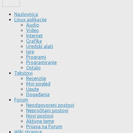
Naslovnica
Linux aplikacije
Audio
Video
Internet
Grafika
Uredski alati
Igre
Programi
Programiranje
Ostalo
Tekstovi
Recenzije
Moj pogled
Upute
Događanja
Forum
Neodgovoreni postovi
Nepročitani postovi
Novi postovi
Aktivne teme
Prijava na Forum
Wiki stranice