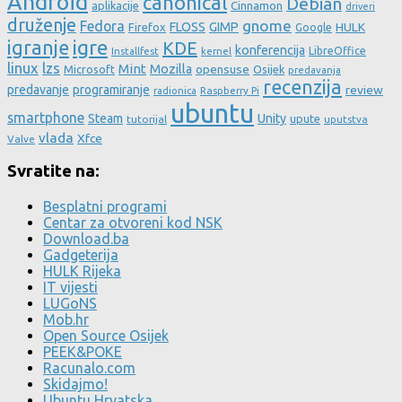
Android
canonical
Debian
aplikacije
Cinnamon
driveri
druženje
gnome
Fedora
FLOSS
GIMP
HULK
Firefox
Google
igre
igranje
KDE
konferencija
LibreOffice
Installfest
kernel
linux
lzs
Mint
Mozilla
Microsoft
opensuse
Osijek
predavanja
recenzija
predavanje
programiranje
review
Raspberry Pi
radionica
ubuntu
smartphone
Steam
Unity
upute
tutorijal
uputstva
vlada
Xfce
Valve
Svratite na:
Besplatni programi
Centar za otvoreni kod NSK
Download.ba
Gadgeterija
HULK Rijeka
IT vijesti
LUGoNS
Mob.hr
Open Source Osijek
PEEK&POKE
Racunalo.com
Skidajmo!
Ubuntu Hrvatska