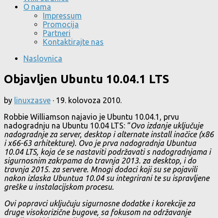
O nama
Impressum
Promocija
Partneri
Kontaktirajte nas
Naslovnica
Objavljen Ubuntu 10.04.1 LTS
by
linuxzasve
·
19. kolovoza 2010.
Robbie Williamson najavio je Ubuntu 10.04.1, prvu
nadogradnju na Ubuntu 10.04 LTS: “
Ovo izdanje uključuje
nadogradnje za server, desktop i alternate install inačice (x86
i x66-63 arhitekture). Ovo je prva nadogradnja Ubuntua
10.04 LTS, koja će se nastaviti podržavati s nadogradnjama i
sigurnosnim zakrpama do travnja 2013. za desktop, i do
travnja 2015. za servere. Mnogi dodaci koji su se pojavili
nakon izlaska Ubuntua 10.04 su integrirani te su ispravljene
greške u instalacijskom procesu.
Ovi popravci uključuju sigurnosne dodatke i korekcije za
druge visokorizične bugove, sa fokusom na održavanje