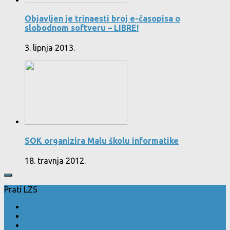
Objavljen je trinaesti broj e-časopisa o
slobodnom softveru – LIBRE!
3. lipnja 2013.
SOK organizira Malu školu informatike
18. travnja 2012.
Prati LZS