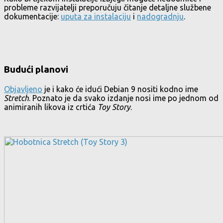
probleme razvijatelji preporučuju čitanje detaljne službene
dokumentacije:
uputa za instalaciju
i
nadogradnju
.
Budući planovi
Objavljeno
je i kako će idući Debian 9 nositi kodno ime
Stretch
. Poznato je da svako izdanje nosi ime po jednom od
animiranih likova iz crtića
Toy Story
.