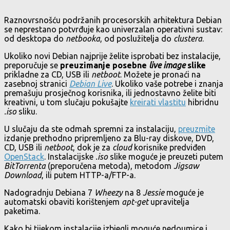
Raznovrsnošću podržanih procesorskih arhitektura Debian
se neprestano potvrđuje kao univerzalan operativni sustav:
od desktopa do
netbooka
, od poslužitelja do
clustera
.
Ukoliko novi Debian najprije želite isprobati bez instalacije,
preporučuje se
preuzimanje posebne
live image
slike
prikladne za CD, USB ili
netboot
. Možete je pronaći na
zasebnoj stranici
Debian Live
. Ukoliko vaše potrebe i znanja
premašuju prosječnog korisnika, ili jednostavno želite biti
kreativni, u tom slučaju pokušajte
kreirati vlastitu
hibridnu
.iso
sliku.
U slučaju da ste odmah spremni za instalaciju,
preuzmite
izdanje prethodno pripremljeno za Blu-ray diskove, DVD,
CD, USB ili
netboot
, dok je za
cloud
korisnike predviđen
OpenStack
. Instalacijske
.iso
slike moguće je preuzeti putem
BitTorrenta
(preporučena metoda), metodom
Jigsaw
Download
, ili putem HTTP-a/FTP-a.
Nadogradnju Debiana 7
Wheezy
na 8
Jessie
moguće je
automatski obaviti korištenjem
apt-get
upravitelja
paketima.
Kako bi tijekom instalacije izbjegli moguće nedoumice i