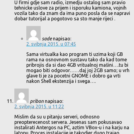
U firmi gdje sam radio, izmedju ostalog sam pravio
tehnicke uslove za prijem i isporuku kamiona, vojnih
vozila tako da znam da ima puno posla da se napravi
dobar tutorijal a pogotovo sa sto manje rijeci .
sade
napisao:
2. svibnja 2015. u 07:45
Sama virtualka kao program ti uzima koji GB
rama na osnovnom sustavu tako da kad tome
pribrojis da si dao 4GB vritualnoj mašini….tu bi
mogao biti odgovor……daj joj 2GB samo; u vrh
glave ti je za pocetni GNOME i dobro ga vrti
nakon Shell ekstenzija i svega….
pribon
napisao:
2. svibnja 2015. u 11:22
Mislim da su u pitanju serveri, odnosno
preopterecenost servera. Jesenas sam pokusavao
instalirati Antergos na PC, aztim VBox-u i na karju na
latopu. Proces instalacije je takodjer dugo trajao.