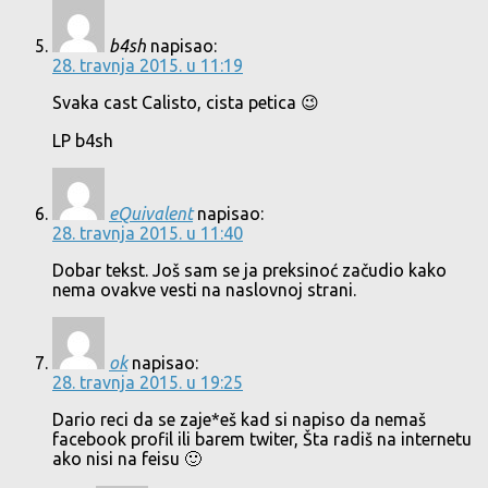
b4sh
napisao:
28. travnja 2015. u 11:19
Svaka cast Calisto, cista petica 😉
LP b4sh
eQuivalent
napisao:
28. travnja 2015. u 11:40
Dobar tekst. Još sam se ja preksinoć začudio kako
nema ovakve vesti na naslovnoj strani.
ok
napisao:
28. travnja 2015. u 19:25
Dario reci da se zaje*eš kad si napiso da nemaš
facebook profil ili barem twiter, Šta radiš na internetu
ako nisi na feisu 🙂