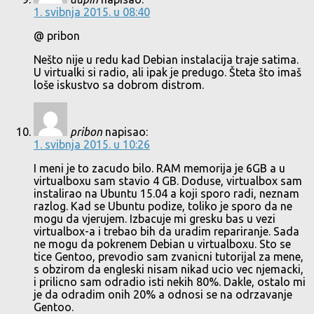
1. svibnja 2015. u 08:40
@ pribon
Nešto nije u redu kad Debian instalacija traje satima.
U virtualki si radio, ali ipak je predugo. Šteta što imaš
loše iskustvo sa dobrom distrom.
pribon
napisao:
1. svibnja 2015. u 10:26
I meni je to zacudo bilo. RAM memorija je 6GB a u
virtualboxu sam stavio 4 GB. Doduse, virtualbox sam
instalirao na Ubuntu 15.04 a koji sporo radi, neznam
razlog. Kad se Ubuntu podize, toliko je sporo da ne
mogu da vjerujem. Izbacuje mi gresku bas u vezi
virtualbox-a i trebao bih da uradim repariranje. Sada
ne mogu da pokrenem Debian u virtualboxu. Sto se
tice Gentoo, prevodio sam zvanicni tutorijal za mene,
s obzirom da engleski nisam nikad ucio vec njemacki,
i prilicno sam odradio isti nekih 80%. Dakle, ostalo mi
je da odradim onih 20% a odnosi se na odrzavanje
Gentoo.