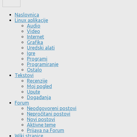
Naslovnica
Linux aplikacije
Audio
Video
Internet
Grafika
Uredski alati
Igre
Programi
Programiranje
Ostalo
Tekstovi
Recenzije
Moj pogled
Upute
Događanja
Forum
Neodgovoreni postovi
Nepročitani postovi
Novi postovi
Aktivne teme
Prijava na Forum
Wiki stranice