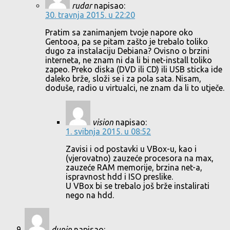
rudar
napisao:
30. travnja 2015. u 22:20
Pratim sa zanimanjem tvoje napore oko
Gentooa, pa se pitam zašto je trebalo toliko
dugo za instalaciju Debiana? Ovisno o brzini
interneta, ne znam ni da li bi net-install toliko
zapeo. Preko diska (DVD ili CD) ili USB sticka ide
daleko brže, složi se i za pola sata. Nisam,
doduše, radio u virtualci, ne znam da li to utječe.
vision
napisao:
1. svibnja 2015. u 08:52
Zavisi i od postavki u VBox-u, kao i
(vjerovatno) zauzeće procesora na max,
zauzeće RAM memorije, brzina net-a,
ispravnost hdd i ISO preslike.
U VBox bi se trebalo još brže instalirati
nego na hdd.
dupin
napisao: