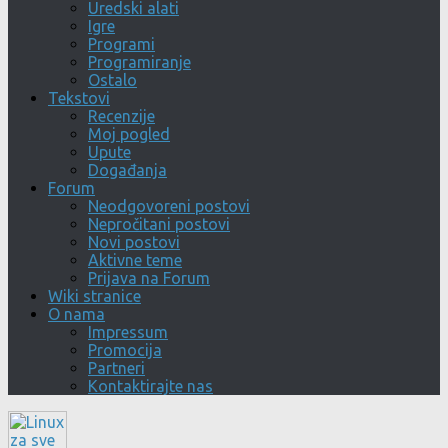
Uredski alati
Igre
Programi
Programiranje
Ostalo
Tekstovi
Recenzije
Moj pogled
Upute
Događanja
Forum
Neodgovoreni postovi
Nepročitani postovi
Novi postovi
Aktivne teme
Prijava na Forum
Wiki stranice
O nama
Impressum
Promocija
Partneri
Kontaktirajte nas