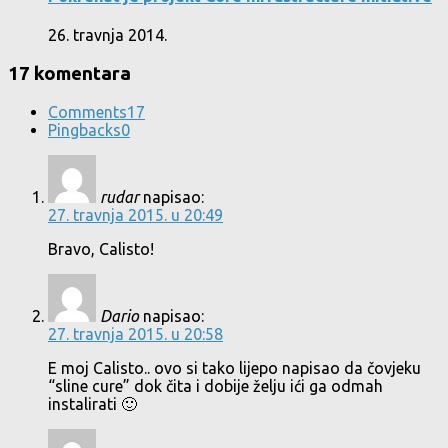
26. travnja 2014.
17 komentara
Comments
17
Pingbacks
0
rudar
napisao:
27. travnja 2015. u 20:49
Bravo, Calisto!
Dario
napisao:
27. travnja 2015. u 20:58
E moj Calisto.. ovo si tako lijepo napisao da čovjeku
“sline cure” dok čita i dobije želju ići ga odmah
instalirati 🙂