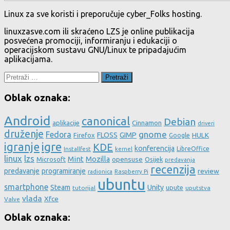
Linux za sve koristi i preporučuje cyber_Folks hosting.
linuxzasve.com ili skraćeno LZS je online publikacija
posvećena promociji, informiranju i edukaciji o
operacijskom sustavu GNU/Linux te pripadajućim
aplikacijama.
Pretraži:
Oblak oznaka:
Android
canonical
Debian
aplikacije
Cinnamon
driveri
druženje
gnome
Fedora
FLOSS
GIMP
HULK
Firefox
Google
igre
igranje
KDE
konferencija
LibreOffice
Installfest
kernel
linux
lzs
Mint
Mozilla
Microsoft
opensuse
Osijek
predavanja
recenzija
predavanje
programiranje
review
Raspberry Pi
radionica
ubuntu
smartphone
Steam
Unity
upute
tutorijal
uputstva
vlada
Xfce
Valve
Oblak oznaka: