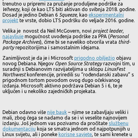
trenutno u pripremi za pružanje produljene podrške za
Wheezy
, koji će kao LTS biti aktivan do svibnja 2018. godine.
Dosad je jedino Debian 6
Squeeze
, kao
eksperimentalni
projekt
te vrste, dobio LTS podršku do veljače 2016. godine.
Velika je novost da Neil McGovern, novi
project leader
,
najavljuje
mogućnost uvođenja podrške za PPA (
Personal
Package Archives
), čime bi se naveliko otvorila vrata
third-
party
repozitorijima i samostalnim idejama.
Zanimljivost je da je i Microsoft
prigodno obilježio
objavu
novog Debiana. Njegov
Open Source Strategy
razvojni tim, u
suradnji s Debianovim razvijateljima u sklopu
LinuxFest
Northwest
konferencije, priredili su “rođendanski zabavu” s
prigodnom tortom povodom ovog dugo očekivanog
izdanja. Microsoft aktivno podržava Debian 5 i 6, te je
uključen i u nekoliko zajedničkih projekata.
Debian odavno više
nije bauk
– njime se zabavljaju veliki i
mali, zbog čega se nadamo da se i vi veselite najnovijem
izdanju. Još jednom vas pozivamo da pročitate
službenu
dokumentaciju
koja se smatra jednom od najpotpunijih u
Linux svijetu, ali i poneke
korisne savjete
, te sami krenete u