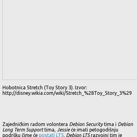
Hobotnica Stretch (Toy Story 3). Izvor:
http://disney.wikia.com/wiki/Stretch_%28Toy_Story_3%29
Zajedničkim radom volontera
Debian Security
tima i
Debian
Long Term Support
tima,
Jessie
će imati petogodišnju
podršku čime će
postati LTS
.
Debian LTS
razvojni tim je