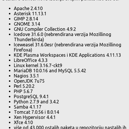
Apache 2.4.10
Asterisk 11.13.1
GIMP 2.8.14
GNOME 3.14
GNU Compiler Collection 4.9.2
Icedove 31.6.0 (nebrendirana verzija Mozillinog
Thunderbirda)
Iceweasel 31.6.0esr (nebrendirana verzija Mozillinog
Firefoxa)
KDE Plasma Workspaces i KDE Applications 4.11.13
LibreOffice 4.3.3
Linux kernel 3.16.7-ckt9
MariaDB 10.0.16 and MySQL 5.5.42
Nagios 3.5.1
OpenJDK 7u75
Perl 5.20.2
PHP 5.6.7
PostgreSQL 9.4.1
Python 2.7.9 and 3.4.2
Samba 4.1.17
Tomcat 7.0.56 i 8.0.14
Xen Hypervisor 4.4.1
Xfce 4.10
više od 43,000 ostalih paketa u repozitoriju nastalih ih