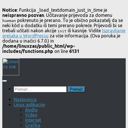
Notice
: Funkcija _load_textdomain_just_in_time je
neispravno pozvan
. Učitavanje prijevoda za domenu
pokrenuto je prerano. To je obično pokazatelj da se
hueman
neki kôd u dodatku ili temi prerano pokreće. Prijevodi bi se
trebali učitati nakon akcije
ili kasnije. Vidite
Ispravljanje
init
grešaka u WordPressu
za više informacija. (Ova poruka je
dodana u inačici 6.7.0.) in
/home/linuxzas/public_html/wp-
includes/functions.php
on line
6131
Skip
to
content
Pretraži:
Naslovnica
Linux aplikacije
Audio
Video
Internet
Grafika