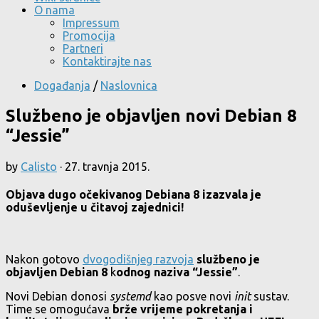
O nama
Impressum
Promocija
Partneri
Kontaktirajte nas
Događanja
/
Naslovnica
Službeno je objavljen novi Debian 8
“Jessie”
by
Calisto
·
27. travnja 2015.
Objava dugo očekivanog Debiana 8 izazvala je
oduševljenje u čitavoj zajednici!
Nakon gotovo
dvogodišnjeg razvoja
službeno je
objavljen Debian 8
k
odnog naziva “Jessie”
.
Novi Debian donosi
systemd
kao posve novi
init
sustav.
Time se omogućava
brže vrijeme pokretanja i