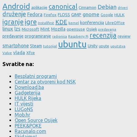
Android
canonical
Debian
aplikacije
Cinnamon
driveri
druženje
gnome
Fedora
FLOSS
GIMP
HULK
Firefox
Google
igre
igranje
KDE
konferencija
LibreOffice
Installfest
kernel
linux
lzs
Mint
Mozilla
Microsoft
opensuse
Osijek
predavanja
recenzija
predavanje
programiranje
review
Raspberry Pi
radionica
ubuntu
smartphone
Steam
Unity
upute
tutorijal
uputstva
vlada
Xfce
Valve
Svratite na:
Besplatni programi
Centar za otvoreni kod NSK
Download.ba
Gadgeterija
HULK Rijeka
IT vijesti
LUGoNS
Mob.hr
Open Source Osijek
PEEK&POKE
Racunalo.com
Skidajmo!