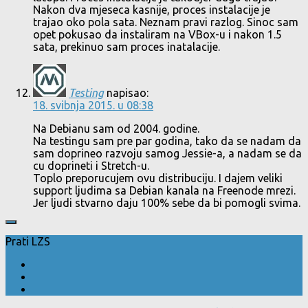
Nakon dva mjeseca kasnije, proces instalacije je
trajao oko pola sata. Neznam pravi razlog. Sinoc sam
opet pokusao da instaliram na VBox-u i nakon 1.5
sata, prekinuo sam proces inatalacije.
Testing
napisao:
18. svibnja 2015. u 08:38
Na Debianu sam od 2004. godine.
Na testingu sam pre par godina, tako da se nadam da
sam doprineo razvoju samog Jessie-a, a nadam se da
cu doprineti i Stretch-u.
Toplo preporucujem ovu distribuciju. I dajem veliki
support ljudima sa Debian kanala na Freenode mrezi.
Jer ljudi stvarno daju 100% sebe da bi pomogli svima.
Prati LZS