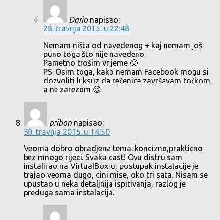
Dario
napisao:
28. travnja 2015. u 22:48
Nemam ništa od navedenog + kaj nemam još
puno toga što nije navedeno.
Pametno trošim vrijeme 🙂
PS. Osim toga, kako nemam Facebook mogu si
dozvoliti luksuz da rečenice završavam točkom,
a ne zarezom 😉
pribon
napisao:
30. travnja 2015. u 14:50
Veoma dobro obradjena tema: koncizno,prakticno
bez mnogo rijeci. Svaka cast! Ovu distru sam
instalirao na VirtualBox-u, postupak instalacije je
trajao veoma dugo, cini mise, oko tri sata. Nisam se
upustao u neka detaljnija ispitivanja, razlog je
preduga sama instalacija.