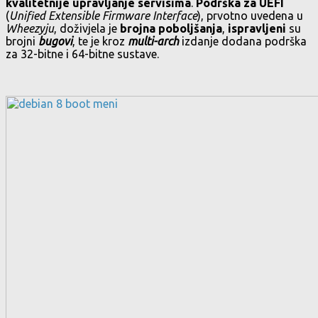
kvalitetnije upravljanje servisima
.
Podrška za UEFI
(
Unified Extensible Firmware Interface
), prvotno uvedena u
Wheezyju
, doživjela je
brojna poboljšanja
,
ispravljeni
su
brojni
bugovi
, te je kroz
multi-arch
izdanje dodana podrška
za 32-bitne i 64-bitne sustave.