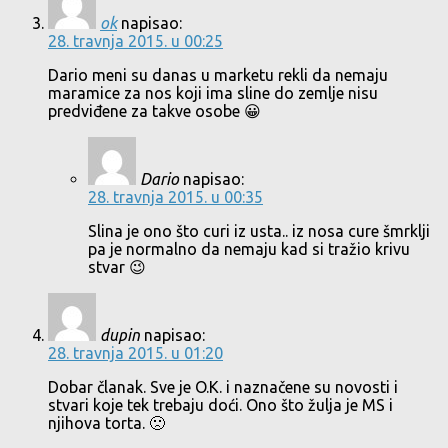
ok
napisao:
28. travnja 2015. u 00:25
Dario meni su danas u marketu rekli da nemaju
maramice za nos koji ima sline do zemlje nisu
predviđene za takve osobe 😀
Dario
napisao:
28. travnja 2015. u 00:35
Slina je ono što curi iz usta.. iz nosa cure šmrklji
pa je normalno da nemaju kad si tražio krivu
stvar 😉
dupin
napisao:
28. travnja 2015. u 01:20
Dobar članak. Sve je O.K. i naznačene su novosti i
stvari koje tek trebaju doći. Ono što žulja je MS i
njihova torta. 🙁