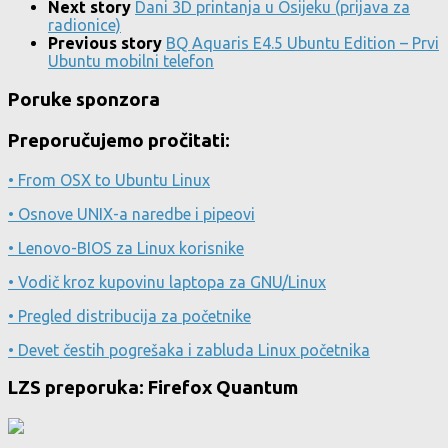
Next story
Dani 3D printanja u Osijeku (prijava za
radionice)
Previous story
BQ Aquaris E4.5 Ubuntu Edition – Prvi
Ubuntu mobilni telefon
Poruke sponzora
Preporučujemo pročitati:
• From OSX to Ubuntu Linux
• Osnove UNIX-a naredbe i pipeovi
• Lenovo-BIOS za Linux korisnike
• Vodič kroz kupovinu laptopa za GNU/Linux
• Pregled distribucija za početnike
• Devet čestih pogrešaka i zabluda Linux početnika
LZS preporuka: Firefox Quantum