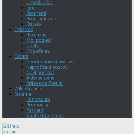
Uredski alati
Igre
Programi
Programiranje
Ostalo
Tekstovi
Recenzije
Moj pogled
Upute
Događanja
Forum
Neodgovoreni postovi
Nepročitani postovi
Novi postovi
Aktivne teme
Prijava na Forum
Wiki stranice
O nama
Impressum
Promocija
Partneri
Kontaktirajte nas