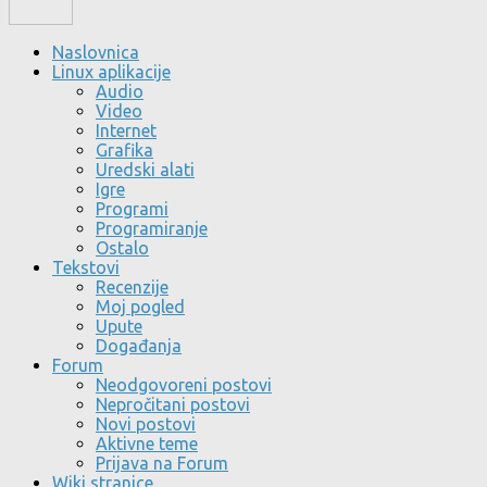
Naslovnica
Linux aplikacije
Audio
Video
Internet
Grafika
Uredski alati
Igre
Programi
Programiranje
Ostalo
Tekstovi
Recenzije
Moj pogled
Upute
Događanja
Forum
Neodgovoreni postovi
Nepročitani postovi
Novi postovi
Aktivne teme
Prijava na Forum
Wiki stranice