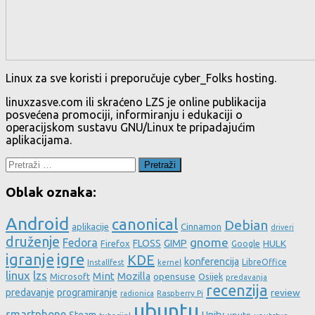
Linux za sve koristi i preporučuje cyber_Folks hosting.
linuxzasve.com ili skraćeno LZS je online publikacija
posvećena promociji, informiranju i edukaciji o
operacijskom sustavu GNU/Linux te pripadajućim
aplikacijama.
Pretraži:
Oblak oznaka:
Android
canonical
Debian
aplikacije
Cinnamon
driveri
druženje
gnome
Fedora
FLOSS
GIMP
HULK
Firefox
Google
igre
igranje
KDE
konferencija
LibreOffice
Installfest
kernel
linux
lzs
Mint
Mozilla
Microsoft
opensuse
Osijek
predavanja
recenzija
predavanje
programiranje
review
Raspberry Pi
radionica
ubuntu
smartphone