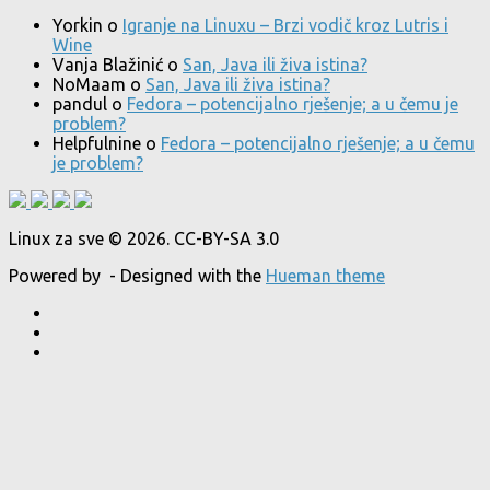
Yorkin
o
Igranje na Linuxu – Brzi vodič kroz Lutris i
Wine
Vanja Blažinić
o
San, Java ili živa istina?
NoMaam
o
San, Java ili živa istina?
pandul
o
Fedora – potencijalno rješenje; a u čemu je
problem?
Helpfulnine
o
Fedora – potencijalno rješenje; a u čemu
je problem?
Linux za sve © 2026. CC-BY-SA 3.0
Powered by
- Designed with the
Hueman theme