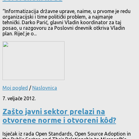
“Informatizacija državne uprave, naime, u prvome je redu
organizacijski i time politički problem, a najmanje
tehnički. Darko Parić, glavni Vladin koordinator za taj
posao, u razgovoru za Poslovni dnevnik otkriva Vladin
plan. Riječ je o...
Moj pogled
/
Naslovnica
7. veljače 2012.
Zašto javni sektor prelazi na
otvorene norme i otvoreni kôd?
Isječak iz rada Open Standards, Open Source Adoption in