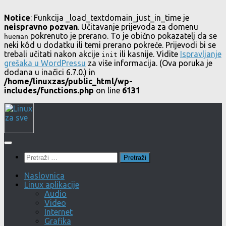
Notice
: Funkcija _load_textdomain_just_in_time je
neispravno pozvan
. Učitavanje prijevoda za domenu
pokrenuto je prerano. To je obično pokazatelj da se
hueman
neki kôd u dodatku ili temi prerano pokreće. Prijevodi bi se
trebali učitati nakon akcije
ili kasnije. Vidite
Ispravljanje
init
grešaka u WordPressu
za više informacija. (Ova poruka je
dodana u inačici 6.7.0.) in
/home/linuxzas/public_html/wp-
includes/functions.php
on line
6131
Skip
to
content
Pretraži:
Naslovnica
Linux aplikacije
Audio
Video
Internet
Grafika