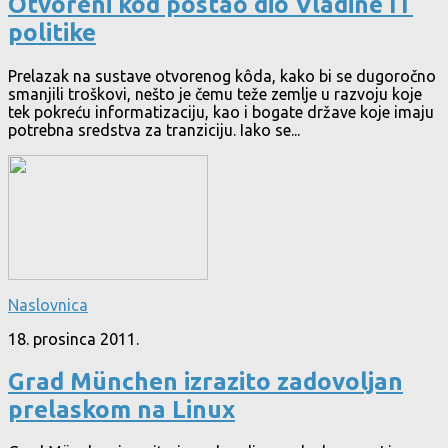
Otvoreni kôd postao dio Vladine IT
politike
Prelazak na sustave otvorenog kôda, kako bi se dugoročno
smanjili troškovi, nešto je čemu teže zemlje u razvoju koje
tek pokreću informatizaciju, kao i bogate države koje imaju
potrebna sredstva za tranziciju. Iako se...
Naslovnica
18. prosinca 2011.
Grad München izrazito zadovoljan
prelaskom na Linux