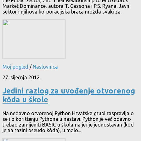
the Public Sector, and Their Relationship to Microsoft’s
Market Dominance, autora T. Cassona i P.S. Ryana. Javni
sektor i njihova korporacijska braća možda svaki za...
Moj pogled
/
Naslovnica
27. siječnja 2012.
Jedini razlog za uvođenje otvorenog
kôda u škole
Na nedavno otvorenoj Python Hrvatska grupi raspravljalo
se i o korištenju Pythona u nastavi. Python je već odavno
trebao zamijeniti BASIC u školama jer je jednostavan (kôd
je na razini pseudo kôda), u malo...