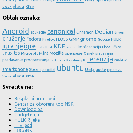
Steam
Unity
upute
tutorijal
uputstva
vlada
Xfce
Valve
Oblak oznaka:
Android
canonical
Debian
aplikacije
Cinnamon
driveri
druženje
gnome
Fedora
FLOSS
GIMP
HULK
Firefox
Google
igre
igranje
KDE
konferencija
LibreOffice
Installfest
kernel
linux
lzs
Mint
Mozilla
Microsoft
opensuse
Osijek
predavanja
recenzija
predavanje
programiranje
review
Raspberry Pi
radionica
ubuntu
smartphone
Steam
Unity
upute
tutorijal
uputstva
vlada
Xfce
Valve
Svratite na:
Besplatni programi
Centar za otvoreni kod NSK
Download.ba
Gadgeterija
HULK Rijeka
IT vijesti
LUGoNS